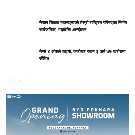
नेपाल शिक्षक महासङ्घको तेस्रो राष्ट्रिय परिषद्का निर्णय
सार्वजनिक, भदाैदेखि आन्दाेलन
नेप्से ४ अंकले घट्यो, कारोबार रकम ३ अर्ब ७७ करोडमा
सीमित