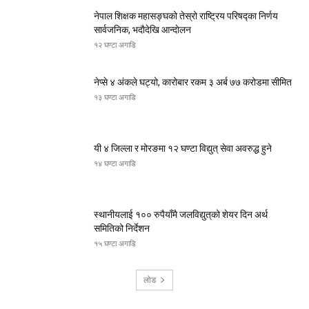
नेपाल शिक्षक महासङ्घको तेस्रो राष्ट्रिय परिषद्का निर्णय
सार्वजनिक, भदाैदेखि आन्दाेलन
१२ घण्टा अगाडि
नेप्से ४ अंकले घट्यो, कारोबार रकम ३ अर्ब ७७ करोडमा सीमित
१३ घण्टा अगाडि
यी ४ जिल्ला र मोरङमा १२ घण्टा विद्युत् सेवा अवरुद्ध हुने
१४ घण्टा अगाडि
स्थानीयलाई १०० रुपैयाँमै जलविद्युत्‌को शेयर दिन अर्थ
समितिको निर्देशन
१५ घण्टा अगाडि
लोड