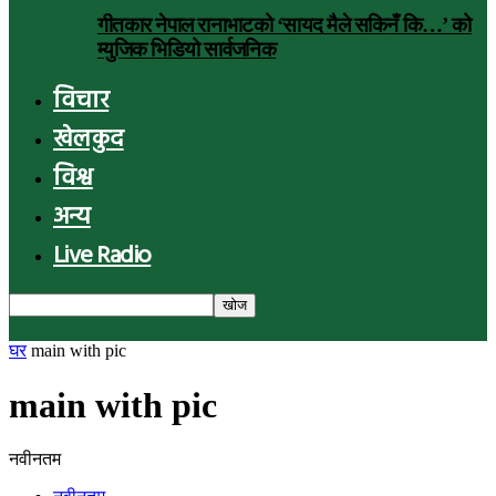
गीतकार नेपाल रानाभाटको ‘सायद मैले सकिनँ कि…’ को
म्युजिक भिडियो सार्वजनिक
विचार
खेलकुद
विश्व
अन्य
Live Radio
घर
main with pic
main with pic
नवीनतम