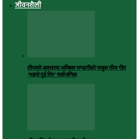
जीवनशैली
तीजको अवसरमा अम्बिका भण्डारीको भावुक तीज गीत
‘भइयो दुई तिर’ सार्वजनिक