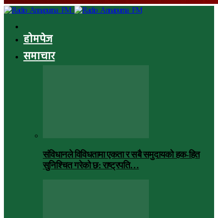
होमपेज
समाचार
संविधानले विविधतामा एकता र सबै समुदायको हक-हित
सुनिश्चित गरेको छ: राष्ट्रपति…