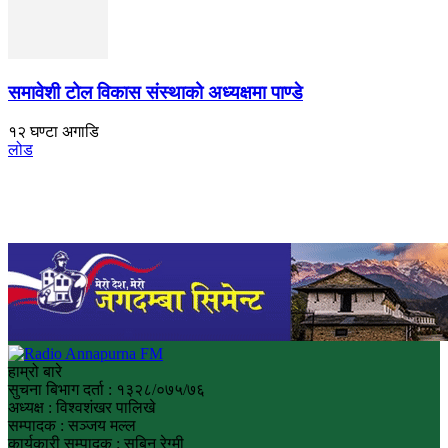
समावेशी टोल विकास संस्थाको अध्यक्षमा पाण्डे
१२ घण्टा अगाडि
लोड
हाम्रो बारे
सुचना बिभाग दर्ता : १३२८/०७५/७६
अध्यक्ष : विश्वशंखर पालिखे
सम्पादक : सञ्जय मल्ल
कार्यकारी सम्पादक : सबिन रेग्मी