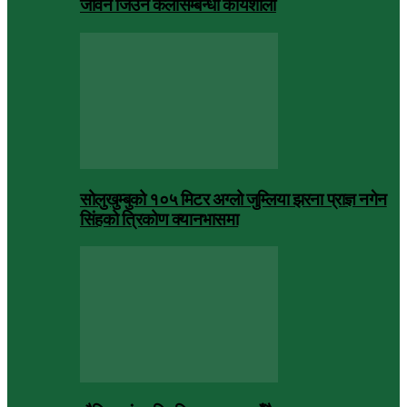
जीवन जिउने कलासम्बन्धी कार्यशाला
सोलुखुम्बुको १०५ मिटर अग्लो जुम्लिया झरना प्राज्ञ नगेन
सिंहको त्रिकोण क्यानभासमा