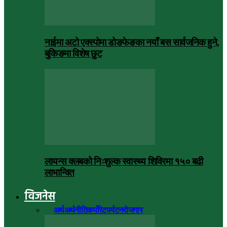
नाईमा अटो एक्स्पोमा डोङफेङका नयाँ बस सार्वजनिक हुने,
बुकिङमा विशेष छुट
लायन्स क्लबको निःशुल्क स्वास्थ्य शिविरमा १५० बढी
लाभान्वित
विजनेस
सबै
अर्थ
अर्थनीति
कर्पोरेट
पर्यटन
रोजगार