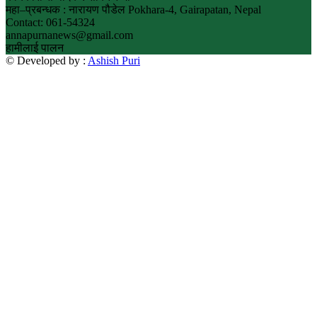
महा–प्रबन्धक : नारायण पौडेल Pokhara-4, Gairapatan, Nepal
Contact: 061-54324
annapurnanews@gmail.com
हामीलाई पालन
© Developed by :
Ashish Puri