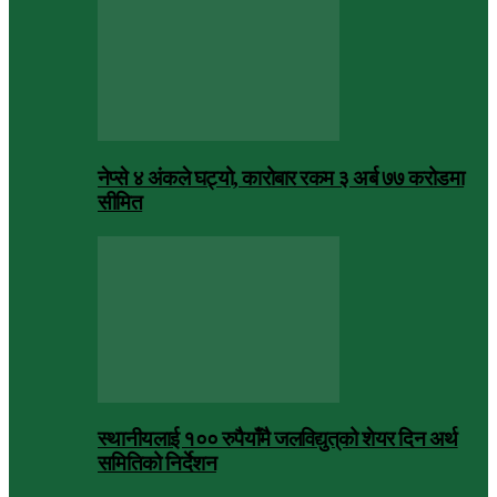
नेप्से ४ अंकले घट्यो, कारोबार रकम ३ अर्ब ७७ करोडमा
सीमित
स्थानीयलाई १०० रुपैयाँमै जलविद्युत्‌को शेयर दिन अर्थ
समितिको निर्देशन