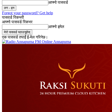
आफ्नो पासवर्ड
Forgot your password? Get help
पासवर्ड रिकभरी
आफ्नो पासवर्ड रिकभर
आफ्नो इमेल
एक पासवर्ड तपाईं ई-मेल गरिनेछ।
Online Annapurna