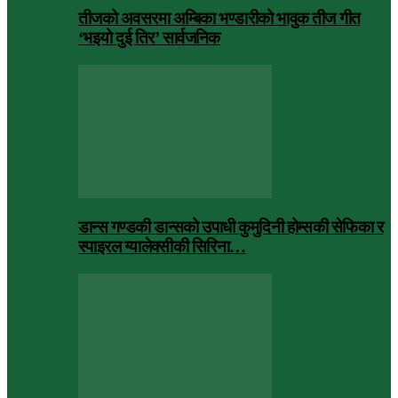
तीजको अवसरमा अम्बिका भण्डारीको भावुक तीज गीत
‘भइयो दुई तिर’ सार्वजनिक
डान्स गण्डकी डान्सको उपाधी कुमुदिनी होम्सकी सेफिका र
स्पाइरल ग्यालेक्सीकी सिरिना…