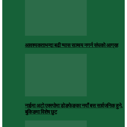
आवश्यकताभन्दा बढी ग्यास सञ्चय नगर्न संघकाे आग्रह
नाईमा अटो एक्स्पोमा डोङफेङका नयाँ बस सार्वजनिक हुने,
बुकिङमा विशेष छुट