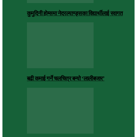
कुमुदिनी होम्समा नेदरल्याण्ड्सका विद्यार्थीलाई स्वागत
बढी कमाई गर्ने चलचित्र बन्यो ‘लालीबजार’