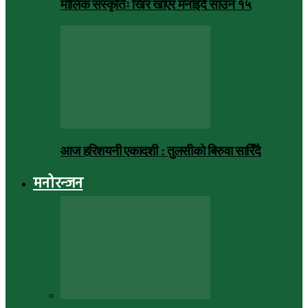
मौलिक संस्कृतिः खिर खाएर मनाइँदै साउन १५
आज हरिशयनी एकादशी : तुलसीको बिरुवा सारिँदै
मनोरन्जन