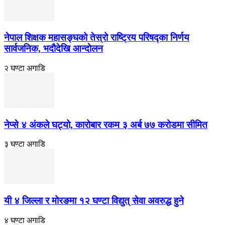
नेपाल शिक्षक महासङ्घको तेस्रो राष्ट्रिय परिषद्का निर्णय
सार्वजनिक, भदाैदेखि आन्दाेलन
२ घण्टा अगाडि
नेप्से ४ अंकले घट्यो, कारोबार रकम ३ अर्ब ७७ करोडमा सीमित
३ घण्टा अगाडि
यी ४ जिल्ला र मोरङमा १२ घण्टा विद्युत् सेवा अवरुद्ध हुने
४ घण्टा अगाडि