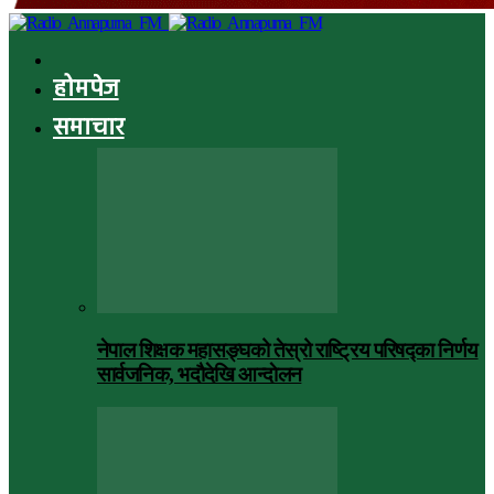
होमपेज
समाचार
नेपाल शिक्षक महासङ्घको तेस्रो राष्ट्रिय परिषद्का निर्णय
सार्वजनिक, भदाैदेखि आन्दाेलन