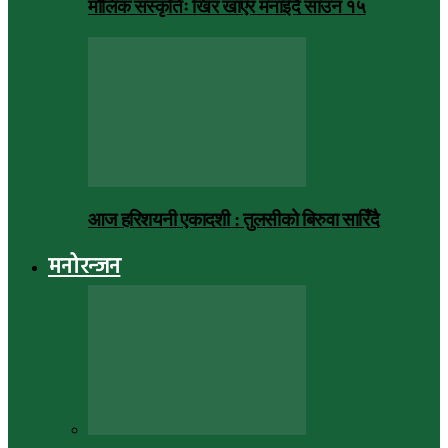
मौलिक संस्कृतिः खिर खाएर मनाइँदै साउन १५
आज हरिशयनी एकादशी : तुलसीको बिरुवा सारिँदै
मनोरन्जन