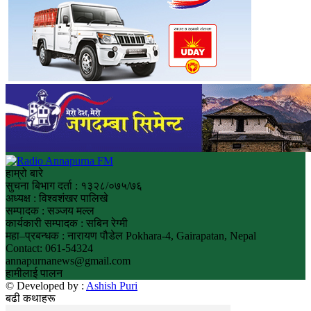
हाम्रो बारे
सुचना बिभाग दर्ता : १३२८/०७५/७६
अध्यक्ष : विश्वशंखर पालिखे
सम्पादक : सञ्जय मल्ल
कार्यकारी सम्पादक : सबिन रेग्मी
महा–प्रबन्धक : नारायण पौडेल Pokhara-4, Gairapatan, Nepal
Contact: 061-54324
annapurnanews@gmail.com
हामीलाई पालन
© Developed by :
Ashish Puri
बढी कथाहरू