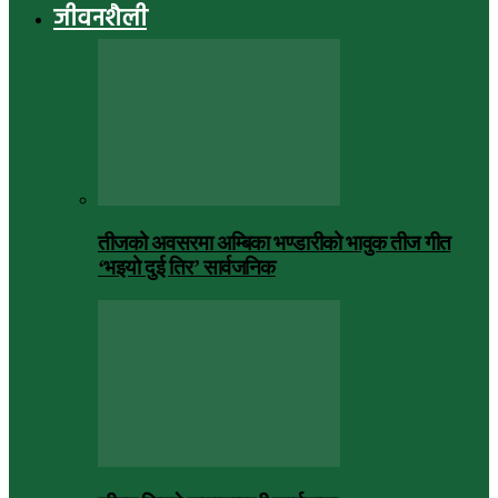
जीवनशैली
तीजको अवसरमा अम्बिका भण्डारीको भावुक तीज गीत
‘भइयो दुई तिर’ सार्वजनिक