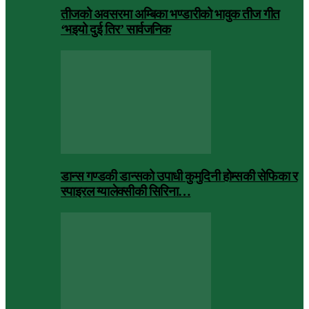
तीजको अवसरमा अम्बिका भण्डारीको भावुक तीज गीत
‘भइयो दुई तिर’ सार्वजनिक
डान्स गण्डकी डान्सको उपाधी कुमुदिनी होम्सकी सेफिका र
स्पाइरल ग्यालेक्सीकी सिरिना…