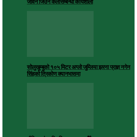
जीवन जिउने कलासम्बन्धी कार्यशाला
सोलुखुम्बुको १०५ मिटर अग्लो जुम्लिया झरना प्राज्ञ नगेन
सिंहको त्रिकोण क्यानभासमा