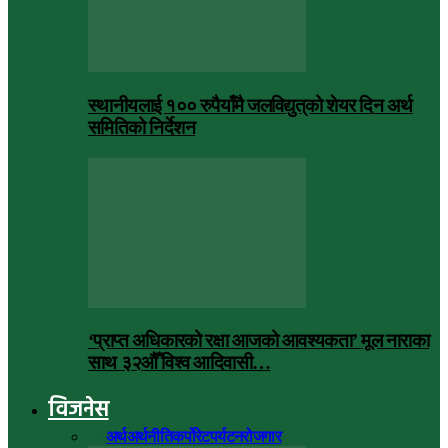
स्थानीयलाई १०० रुपैयाँमै जलविद्युत्‌को शेयर दिन अर्थ
समितिको निर्देशन
‘प्राप्त अधिकारको रक्षा आजको आवश्यकता’ मूल नाराका
साथ ३२औँ विश्व आदिवासी…
विजनेस
सबै
अर्थ
अर्थनीति
कर्पोरेट
पर्यटन
रोजगार