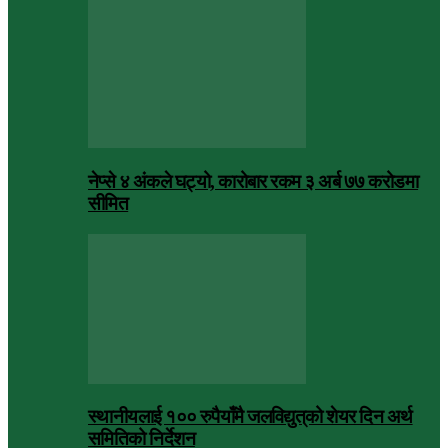
नेप्से ४ अंकले घट्यो, कारोबार रकम ३ अर्ब ७७ करोडमा
सीमित
स्थानीयलाई १०० रुपैयाँमै जलविद्युत्‌को शेयर दिन अर्थ
समितिको निर्देशन