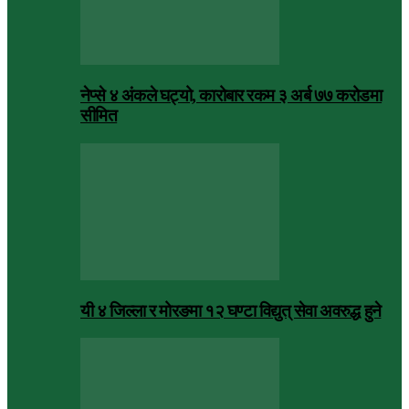
नेप्से ४ अंकले घट्यो, कारोबार रकम ३ अर्ब ७७ करोडमा
सीमित
यी ४ जिल्ला र मोरङमा १२ घण्टा विद्युत् सेवा अवरुद्ध हुने