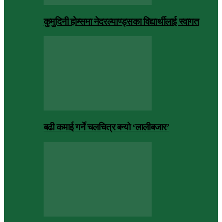
कुमुदिनी होम्समा नेदरल्याण्ड्सका विद्यार्थीलाई स्वागत
बढी कमाई गर्ने चलचित्र बन्यो ‘लालीबजार’