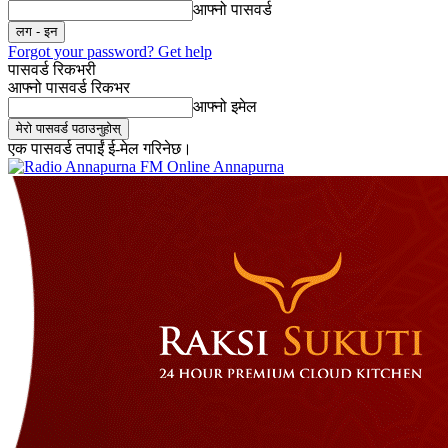
आफ्नो पासवर्ड
Forgot your password? Get help
पासवर्ड रिकभरी
आफ्नो पासवर्ड रिकभर
आफ्नो इमेल
एक पासवर्ड तपाईं ई-मेल गरिनेछ।
Online Annapurna