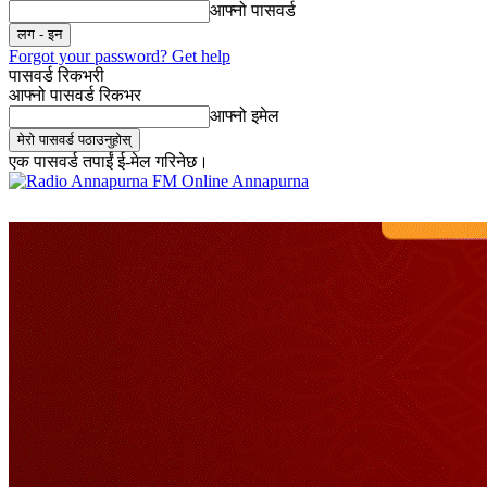
आफ्नो पासवर्ड
Forgot your password? Get help
पासवर्ड रिकभरी
आफ्नो पासवर्ड रिकभर
आफ्नो इमेल
एक पासवर्ड तपाईं ई-मेल गरिनेछ।
Online Annapurna