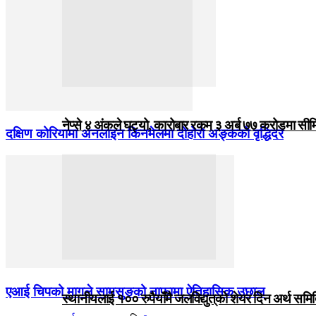
नेप्से ४ अंकले घट्यो, कारोबार रकम ३ अर्ब ७७ करोडमा सी
दक्षिण कोरियामा अनलाइन किनमेलमा दोहोरो अङ्कको वृद्धिदर
एआई चिपको मागले सामसुङको नाफामा ऐतिहासिक उछाल
स्थानीयलाई १०० रुपैयाँमै जलविद्युत्‌को शेयर दिन अर्थ समित