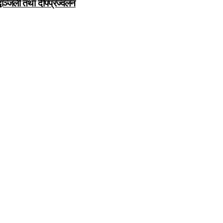
द्धाञ्जली तथा दीपप्रज्वलन