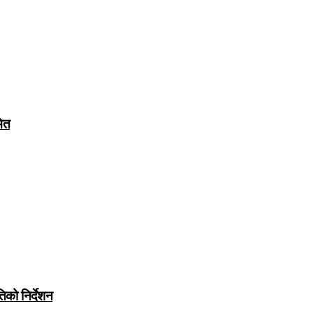
मित
िको निर्देशन