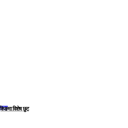
त्ता
ुकिङमा विशेष छुट