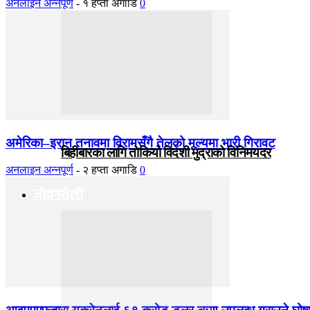
अनलाइन अन्नपूर्ण
-
१ हप्ता अगाडि
0
अमेरिका–इरान तनावमा विरामसँगै तेलको मूल्यमा भारी गिरावट
बिहीबारका लागि तोकियो विदेशी मुद्राको विनिमयदर
अनलाइन अन्नपूर्ण
-
२ हप्ता अगाडि
0
जीवनशैली