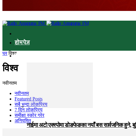
होमपेज
घर
विश्व
समाचार
विश्व
नवीनतम
नवीनतम
Featured Posts
सबै भन्दा लोकप्रिय
7 दिन लोकप्रिय
समीक्षा स्कोर गरेर
अनियमित
नाईमा अटो एक्स्पोमा डोङफेङका नयाँ बस सार्वजनिक हुने, ब