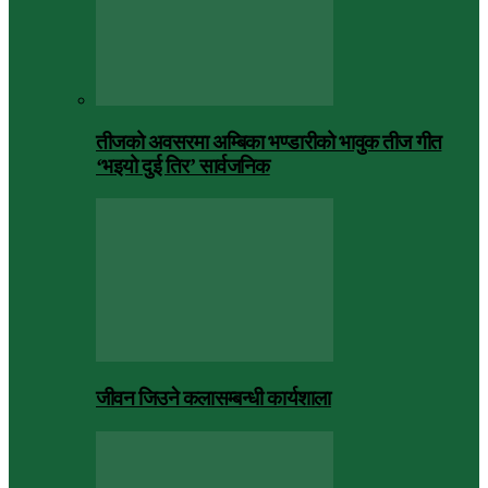
तीजको अवसरमा अम्बिका भण्डारीको भावुक तीज गीत
‘भइयो दुई तिर’ सार्वजनिक
जीवन जिउने कलासम्बन्धी कार्यशाला