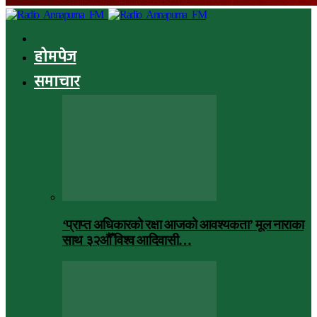
होमपेज
समाचार
‘प्राप्त अधिकारको रक्षा आजको आवश्यकता’ मूल नाराका
साथ ३२औँ विश्व आदिवासी…