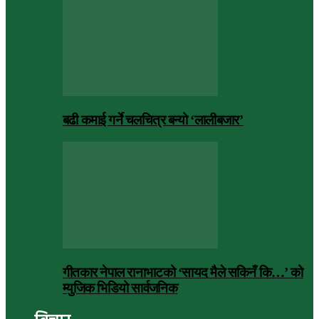
बढी कमाई गर्ने चलचित्र बन्यो ‘लालीबजार’
गीतकार नेपाल रानाभाटको ‘सायद मैले सकिनँ कि…’ को
म्युजिक भिडियो सार्वजनिक