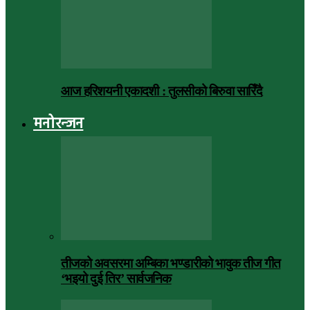
आज हरिशयनी एकादशी : तुलसीको बिरुवा सारिँदै
मनोरन्जन
तीजको अवसरमा अम्बिका भण्डारीको भावुक तीज गीत
‘भइयो दुई तिर’ सार्वजनिक