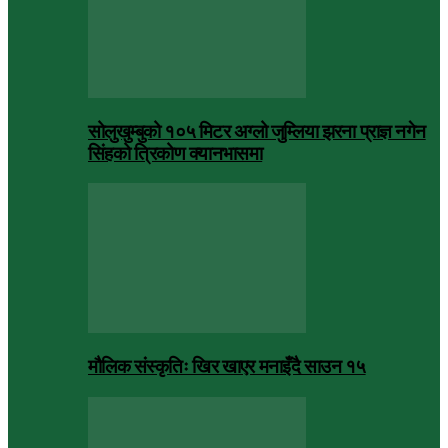
सोलुखुम्बुको १०५ मिटर अग्लो जुम्लिया झरना प्राज्ञ नगेन
सिंहको त्रिकोण क्यानभासमा
मौलिक संस्कृतिः खिर खाएर मनाइँदै साउन १५