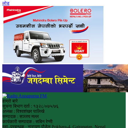
लोड
हाम्रो बारे
सुचना बिभाग दर्ता : १३२८/०७५/७६
अध्यक्ष : विश्वशंखर पालिखे
सम्पादक : सञ्जय मल्ल
कार्यकारी सम्पादक : सबिन रेग्मी
महा–प्रबन्धक : नारायण पौडेल Pokhara-4, Gairapatan, Nepal