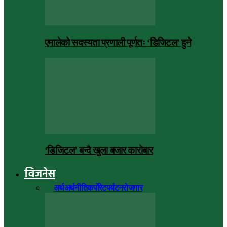
एमालेको सदस्यता प्रणाली पूर्णतः ‘डिजिटल’ हुने
‘डिजिटल’ बन्दै खुला बजार कारोबार
विजनेस
सबै
अर्थ
अर्थनीति
कर्पोरेट
पर्यटन
रोजगार