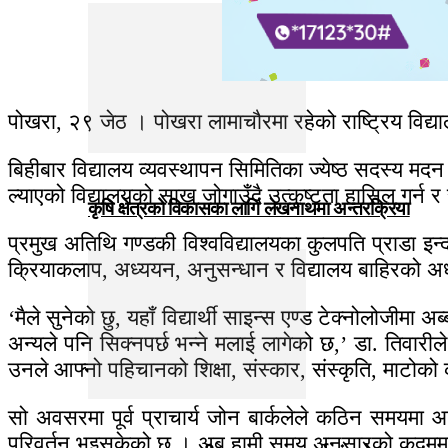
पोखरा, २९ जेठ । पोखरा लामाचौरमा रहेको राष्ट्रिय विद
बिहीबार विद्यालय व्यवस्थापन सिमितिका ज्येष्ठ सदस्य मदन क
ल्याएको विद्यालयको साख जोगाउँदै उत्कृष्टता हासिल गर्न
कृषि क्षेत्रको विकासका लागि लेखनाथमा अन्तरक्रिया
प्रमुख अतिथि गण्डकी विश्वविद्यालयका कुलपति प्राडा इन
क्रियाकलाप, अध्ययन, अनुसन्धान र विद्यालय बाहिरको अ
‘मैले सुनेको छु, यहाँ विद्यार्थी साइन्स एण्ड टेक्नोलोजीम
अन्यले पनि सिक्नपर्छ भन्ने मलाई लागेको छ,’ डा. तिवार
उनले आफ्नो पहिचानको शिक्षा, संस्कार, संस्कृति, माटोक
सो अवसरमा पूर्व प्राचार्य जोन बार्कलेले कठिन समयमा आ
परिवर्तन भइसकेको छ । अब हामी समय अनुसारको कदममा कदम