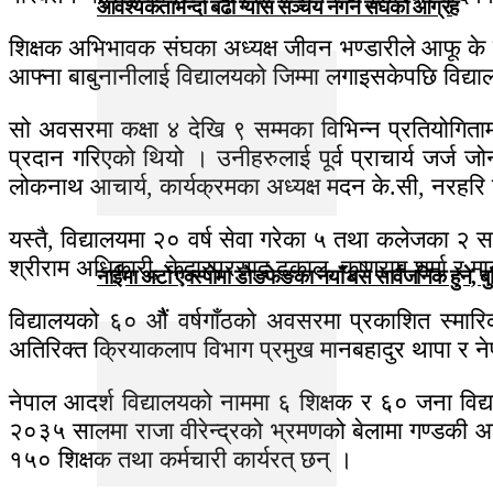
आवश्यकताभन्दा बढी ग्यास सञ्चय नगर्न संघकाे आग्रह
शिक्षक अभिभावक संघका अध्यक्ष जीवन भण्डारीले आफू के हुने 
आफ्ना बाबुनानीलाई विद्यालयको जिम्मा लगाइसकेपछि विद्याल
सो अवसरमा कक्षा ४ देखि ९ सम्मका विभिन्न प्रतियोगिताम
प्रदान गरिएको थियो । उनीहरुलाई पूर्व प्राचार्य जर्ज 
लोकनाथ आचार्य, कार्यक्रमका अध्यक्ष मदन के.सी, नरहरि 
यस्तै, विद्यालयमा २० वर्ष सेवा गरेका ५ तथा कलेजका २ 
श्रीराम अधिकारी, केदारप्रसाद ढकाल, कृष्णराम शर्मा र म
नाईमा अटो एक्स्पोमा डोङफेङका नयाँ बस सार्वजनिक हुने, ब
विद्यालयको ६० औैं वर्षगाँठकाे अवसरमा प्रकाशित स्मारिक
अतिरिक्त क्रियाकलाप विभाग प्रमुख मानबहादुर थापा र न
नेपाल आदर्श विद्यालयको नाममा ६ शिक्षक र ६० जना विद्
२०३५ सालमा राजा वीरेन्द्रको भ्रमणको बेलामा गण्डकी आ
१५० शिक्षक तथा कर्मचारी कार्यरत् छन् ।