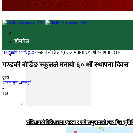
होमपेज
घर
main with pic
गण्डकी बोर्डिङ स्कुलले मनायाे ६० औं स्थापना दिवस
समाचार
गण्डकी बोर्डिङ स्कुलले मनायाे ६० औं स्थापना दिवस
द्वारा
अनलाइन अन्नपूर्ण
-
166
संविधानले विविधतामा एकता र सबै समुदायको हक-हित सुनिश