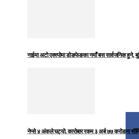
नाईमा अटो एक्स्पोमा डोङफेङका नयाँ बस सार्वजनिक हुने, ब
नेप्से ४ अंकले घट्यो, कारोबार रकम ३ अर्ब ७७ करोडमा सी