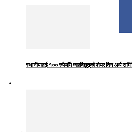
स्थानीयलाई १०० रुपैयाँमै जलविद्युत्‌को शेयर दिन अर्थ समित
जीवनशैली