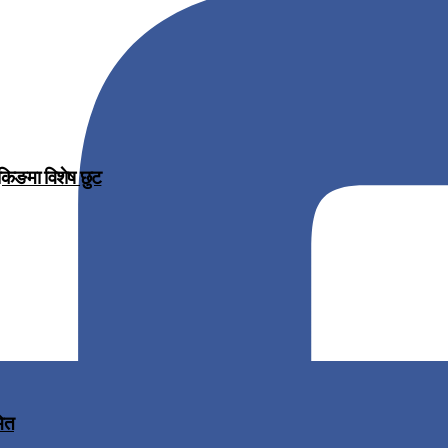
ुकिङमा विशेष छुट
मित