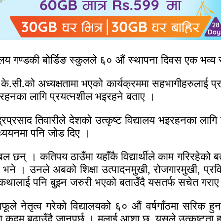
्यालय गण्डकी बोर्डिङ स्कुलले ६० औं स्थापना दिवस एक भव
े.सी.को अध्यक्षतामा भएको कार्यक्रममा सहभागीहरुलाई प्राचार
 र रहनका लागि प्रयत्नशील भइरहने बताए ।
्द्रप्रसाद तिवारीले देशको उत्कृष्ट विद्यालय भइरहनका ल
ध्ययनमा पनि जोड दिए ।
ा अब्बल छन् । कतिपय ठाउँमा यहाँकै विद्यार्थीले काम गरिरहेक
ीले भने । उनले अबको शिक्षा उत्पादनमुखी, रोजगारमुखी, प्
ो कथालाई पनि बुझ्न जरुरी भएको बताउँदै यसतर्फ सचेत गरा
फूले नेतृत्व गरेको विद्यालयको ६० औं वर्षगाँठमा सरिक ह
 बढाउँदै जानुपर्छ । मलाई आशा छ, यसले उत्कृष्टता हासि