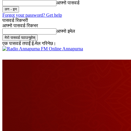
आफ्नो पासवर्ड
Forgot your password? Get help
पासवर्ड रिकभरी
आफ्नो पासवर्ड रिकभर
आफ्नो इमेल
एक पासवर्ड तपाईं ई-मेल गरिनेछ।
Online Annapurna