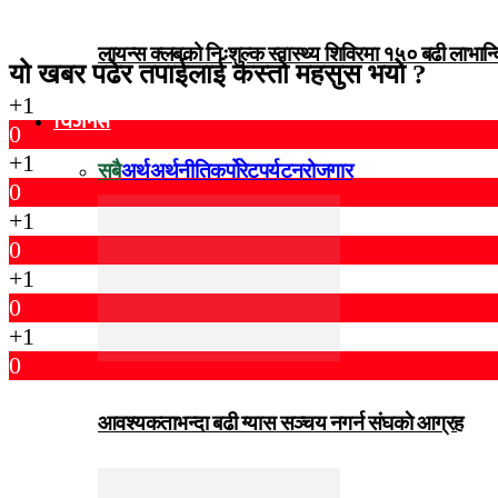
लायन्स क्लबको निःशुल्क स्वास्थ्य शिविरमा १५० बढी लाभान्
यो खबर पढेर तपाईलाई कस्तो महसुस भयो ?
+1
विजनेस
0
+1
सबै
अर्थ
अर्थनीति
कर्पोरेट
पर्यटन
रोजगार
0
+1
0
+1
0
+1
0
आवश्यकताभन्दा बढी ग्यास सञ्चय नगर्न संघकाे आग्रह