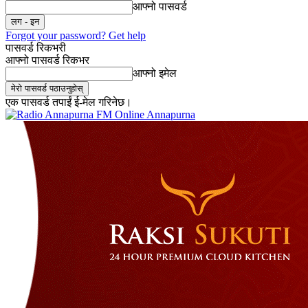
आफ्नो पासवर्ड
Forgot your password? Get help
पासवर्ड रिकभरी
आफ्नो पासवर्ड रिकभर
आफ्नो इमेल
एक पासवर्ड तपाईं ई-मेल गरिनेछ।
Online Annapurna