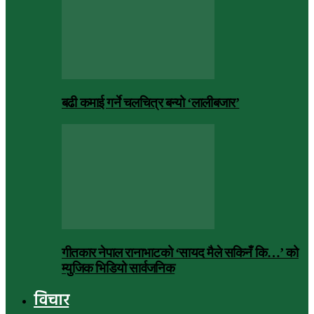
बढी कमाई गर्ने चलचित्र बन्यो ‘लालीबजार’
गीतकार नेपाल रानाभाटको ‘सायद मैले सकिनँ कि…’ को
म्युजिक भिडियो सार्वजनिक
विचार