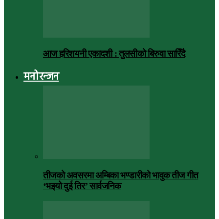
आज हरिशयनी एकादशी : तुलसीको बिरुवा सारिँदै
मनोरन्जन
तीजको अवसरमा अम्बिका भण्डारीको भावुक तीज गीत
‘भइयो दुई तिर’ सार्वजनिक