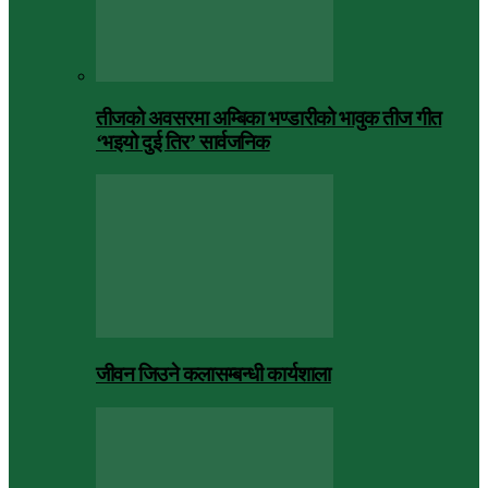
तीजको अवसरमा अम्बिका भण्डारीको भावुक तीज गीत
‘भइयो दुई तिर’ सार्वजनिक
जीवन जिउने कलासम्बन्धी कार्यशाला