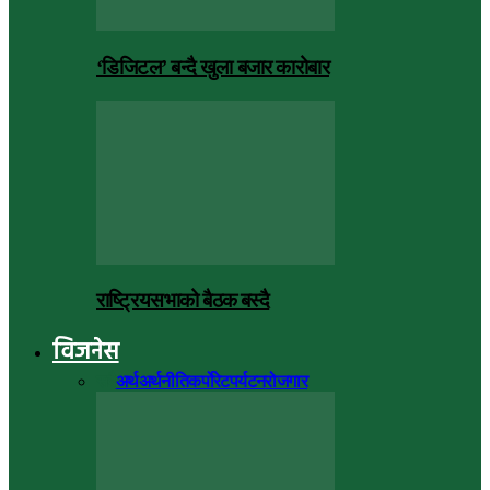
‘डिजिटल’ बन्दै खुला बजार कारोबार
राष्ट्रियसभाको बैठक बस्दै
विजनेस
सबै
अर्थ
अर्थनीति
कर्पोरेट
पर्यटन
रोजगार