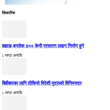
सिफारिस
बझाङ-बनलेक ४०० केभी प्रसारण लाइन निर्माण हुने
८ घण्टा अगाडि
बिहीबारका लागि तोकियो विदेशी मुद्राको विनिमयदर
८ घण्टा अगाडि