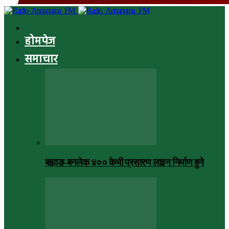
होमपेज
समाचार
बझाङ-बनलेक ४०० केभी प्रसारण लाइन निर्माण हुने