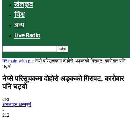
खेलकुद
विश्व
अन्य
Live Radio
घर
main with pic
नेप्से परिसूचकमा दोहोरो अङ्कको गिरावट, काराेबार पनि
घट्याे
नेप्से परिसूचकमा दोहोरो अङ्कको गिरावट, काराेबार
पनि घट्याे
द्वारा
अनलाइन अन्नपूर्ण
-
212