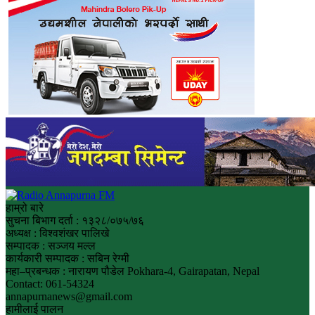
हाम्रो बारे
सुचना बिभाग दर्ता : १३२८/०७५/७६
अध्यक्ष : विश्वशंखर पालिखे
सम्पादक : सञ्जय मल्ल
कार्यकारी सम्पादक : सबिन रेग्मी
महा–प्रबन्धक : नारायण पौडेल Pokhara-4, Gairapatan, Nepal
Contact: 061-54324
annapurnanews@gmail.com
हामीलाई पालन