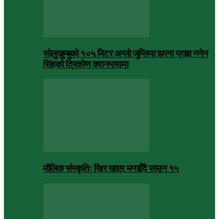
सोलुखुम्बुको १०५ मिटर अग्लो जुम्लिया झरना प्राज्ञ नगेन
सिंहको त्रिकोण क्यानभासमा
मौलिक संस्कृतिः खिर खाएर मनाइँदै साउन १५