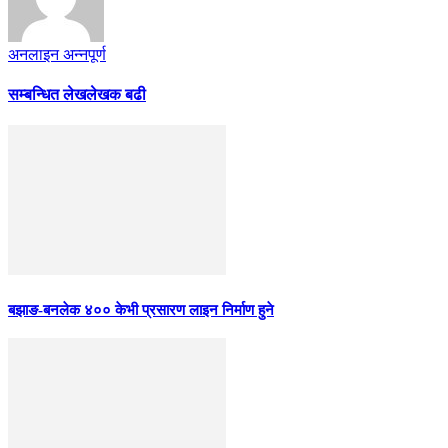
अनलाइन अन्नपूर्ण
सम्बन्धित लेख
लेखक बढी
बझाङ-बनलेक ४०० केभी प्रसारण लाइन निर्माण हुने