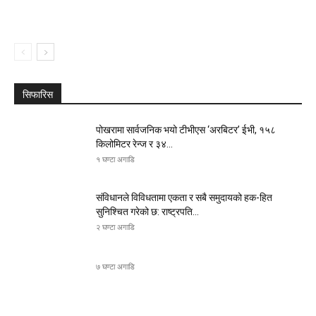
सिफारिस
पोखरामा सार्वजनिक भयो टीभीएस ‘अरबिटर’ ईभी, १५८
किलोमिटर रेन्ज र ३४...
१ घण्टा अगाडि
संविधानले विविधतामा एकता र सबै समुदायको हक-हित
सुनिश्चित गरेको छ: राष्ट्रपति...
२ घण्टा अगाडि
७ घण्टा अगाडि