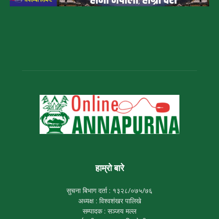
हाम्रो बारे
सुचना बिभाग दर्ता : १३२८/०७५/७६
अध्यक्ष : विश्वशंखर पालिखे
सम्पादक : सञ्जय मल्ल