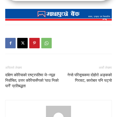
अघिल्लो लेखमा
अर्को लेखमा
दक्षिण कोरियाको राष्ट्रपतिमा जे–म्यूङ
नेप्से परिसूचकमा दोहोरो अङ्कको
निर्वाचित, उत्तर कोरियासँगको ‘घाउ निको
गिरावट, काराेबार पनि घट्याे
पार्ने’ प्रतिबद्धता