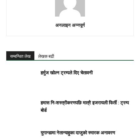
अनलाइन अन्नपूर्ण
सम्बन्धित लेख
लेखक बढी
हर्मुज खोल्न ट्रम्पले दिए चेतावनी
हमास निःशस्त्रीकरणपछि मात्रै इजरायली फिर्ती : ट्रम्प
बोर्ड
युगान्डामा नेतान्याहुका दाजुको स्मारक अनावरण