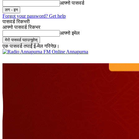
आफ्नो पासवर्ड
Forgot your password? Get help
पासवर्ड रिकभरी
आफ्नो पासवर्ड रिकभर
आफ्नो इमेल
एक पासवर्ड तपाईं ई-मेल गरिनेछ।
Online Annapurna