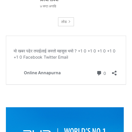
७ घण्टा अगाडि
लोड