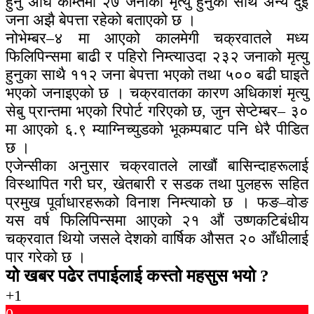
हुनु अघि कम्तिमा २७ जनाको मृत्यु हुनुका साथै अन्य दुई
जना अझै बेपत्ता रहेको बताएको छ ।
नोभेम्बर–४ मा आएको कालमेगी चक्रवातले मध्य
फिलिपिन्समा बाढी र पहिरो निम्त्याउदा २३२ जनाको मृत्यु
हुनुका साथै ११२ जना बेपत्ता भएको तथा ५०० बढी घाइते
भएको जनाइएको छ । चक्रवातका कारण अधिकाशं मृत्यु
सेबु प्रान्तमा भएको रिपोर्ट गरिएको छ, जुन सेप्टेम्बर– ३०
मा आएको ६.९ म्याग्निच्युडको भूकम्पबाट पनि धेरै पीडित
छ ।
एजेन्सीका अनुसार चक्रवातले लाखौं बासिन्दाहरूलाई
विस्थापित गरी घर, खेतबारी र सडक तथा पुलहरू सहित
प्रमुख पूर्वाधारहरूको विनाश निम्त्याको छ । फङ–वोङ
यस वर्ष फिलिपिन्समा आएको २१ औं उष्णकटिबंधीय
चक्रवात थियो जसले देशको वार्षिक औसत २० आँधीलाई
पार गरेको छ ।
यो खबर पढेर तपाईलाई कस्तो महसुस भयो ?
+1
0