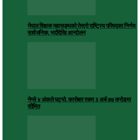
नेपाल शिक्षक महासङ्घको तेस्रो राष्ट्रिय परिषद्का निर्णय
सार्वजनिक, भदाैदेखि आन्दाेलन
नेप्से ४ अंकले घट्यो, कारोबार रकम ३ अर्ब ७७ करोडमा
सीमित