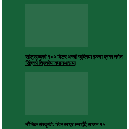
सोलुखुम्बुको १०५ मिटर अग्लो जुम्लिया झरना प्राज्ञ नगेन
सिंहको त्रिकोण क्यानभासमा
मौलिक संस्कृतिः खिर खाएर मनाइँदै साउन १५