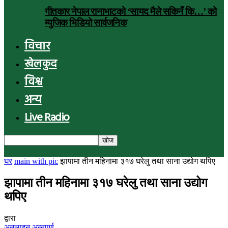
गीतकार नेपाल रानाभाटको ‘सायद मैले सकिनँ कि…’ को
म्युजिक भिडियो सार्वजनिक
विचार
खेलकुद
विश्व
अन्य
Live Radio
घर
main with pic
झापामा तीन महिनामा ३१७ घरेलु तथा साना उद्योग थपिए
झापामा तीन महिनामा ३१७ घरेलु तथा साना उद्योग
थपिए
द्वारा
अनलाइन अन्नपूर्ण