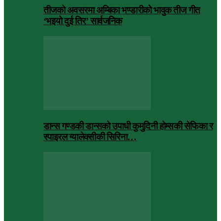
तीजको अवसरमा अम्बिका भण्डारीको भावुक तीज गीत
‘भइयो दुई तिर’ सार्वजनिक
डान्स गण्डकी डान्सको उपाधी कुमुदिनी होम्सकी सेफिका र
स्पाइरल ग्यालेक्सीकी सिरिना…