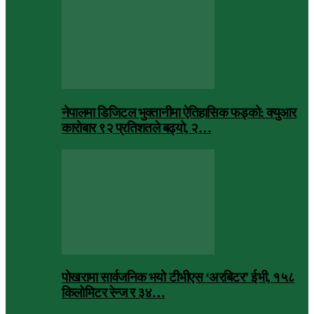
नेपालमा डिजिटल भुक्तानीमा ऐतिहासिक फड्को: क्युआर
कारोबार ९२ प्रतिशतले बढ्यो, २…
पोखरामा सार्वजनिक भयो टीभीएस ‘अरबिटर’ ईभी, १५८
किलोमिटर रेन्ज र ३४…