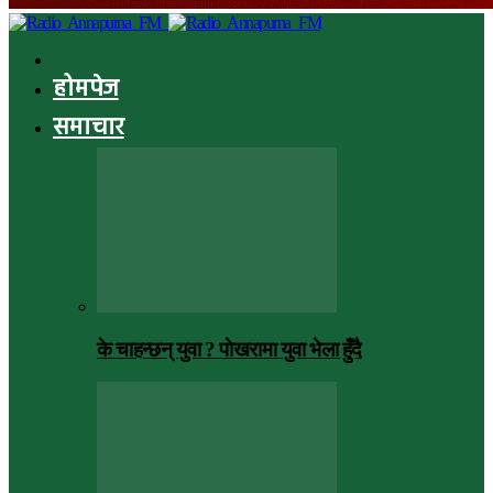
होमपेज
समाचार
के चाहन्छन् युवा ? पाेखरामा युवा भेला हुँदै