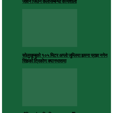
जीवन जिउने कलासम्बन्धी कार्यशाला
सोलुखुम्बुको १०५ मिटर अग्लो जुम्लिया झरना प्राज्ञ नगेन
सिंहको त्रिकोण क्यानभासमा