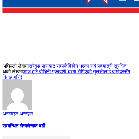
अघिल्लो लेखमा
सरेबुङ पासबाट सम्पर्कविहीन भएका सबै पदयात्री सुरक्षित
अर्को लेखमा
आज हरि बोधिनी एकादशी-घरमा रोपिएको तुलसीलाई दामोदरसँग
विवाह गरिँदै
अनलाइन अन्नपूर्ण
सम्बन्धित लेख
लेखक बढी