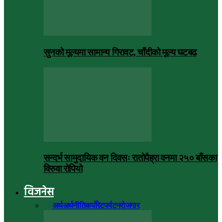
सुनको मूल्यमा सामान्य गिरावट, चाँदीको मूल्य घटबढ
सन्दर्भ सामुदायिक वन दिवसः रातोपैह्रा वनमा २५० बाँसका
विरुवा रोपियो
विजनेस
सबै
अर्थ
अर्थनीति
कर्पोरेट
पर्यटन
रोजगार