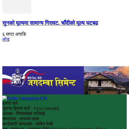
सुनको मूल्यमा सामान्य गिरावट, चाँदीको मूल्य घटबढ
६ घण्टा अगाडि
लोड
हाम्रो बारे
सुचना बिभाग दर्ता : १३२८/०७५/७६
अध्यक्ष : विश्वशंखर पालिखे
सम्पादक : सञ्जय मल्ल
कार्यकारी सम्पादक : सबिन रेग्मी