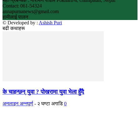
महा–प्रबन्धक : नारायण पौडेल Pokhara-4, Gairapatan, Nepal
Contact: 061-54324
annapurnanews@gmail.com
हामीलाई पालन
© Developed by :
Ashish Puri
बढी कथाहरू
के चाहन्छन् युवा ? पाेखरामा युवा भेला हुँदै
अनलाइन अन्नपूर्ण
-
२ घण्टा अगाडि
0