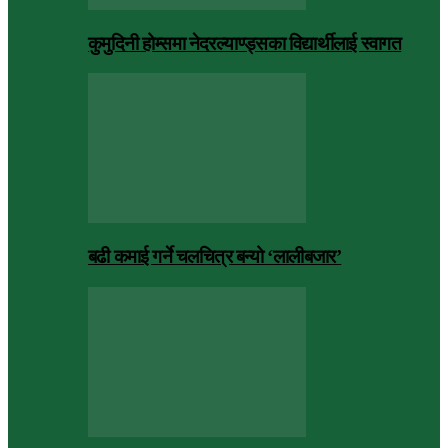
कुमुदिनी होम्समा नेदरल्याण्ड्सका विद्यार्थीलाई स्वागत
बढी कमाई गर्ने चलचित्र बन्यो ‘लालीबजार’