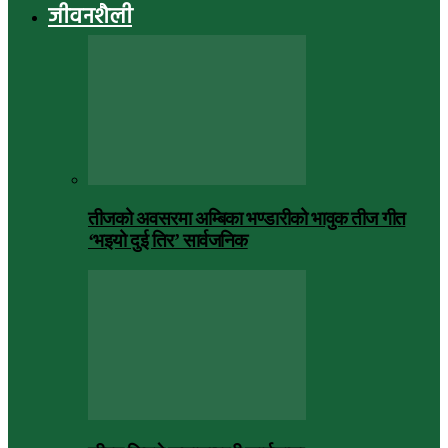
जीवनशैली
तीजको अवसरमा अम्बिका भण्डारीको भावुक तीज गीत
‘भइयो दुई तिर’ सार्वजनिक