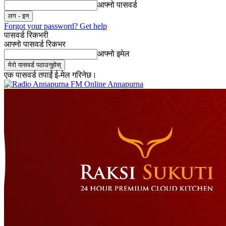
आफ्नो पासवर्ड
Forgot your password? Get help
पासवर्ड रिकभरी
आफ्नो पासवर्ड रिकभर
आफ्नो इमेल
एक पासवर्ड तपाईं ई-मेल गरिनेछ।
Online Annapurna