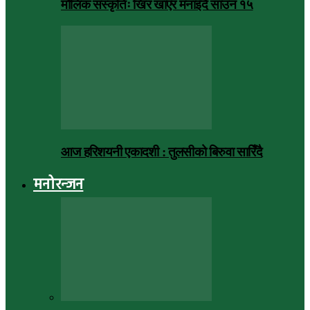
मौलिक संस्कृतिः खिर खाएर मनाइँदै साउन १५
आज हरिशयनी एकादशी : तुलसीको बिरुवा सारिँदै
मनोरन्जन