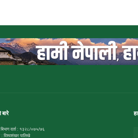
ो बारे
ह
 बिभाग दर्ता : १३२८/०७५/७६
ष : विश्वशंखर पालिखे