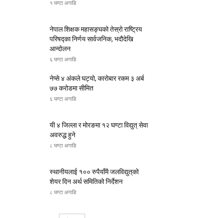
१ घण्टा अगाडि
नेपाल शिक्षक महासङ्घको तेस्रो राष्ट्रिय
परिषद्का निर्णय सार्वजनिक, भदाैदेखि
आन्दाेलन
६ घण्टा अगाडि
नेप्से ४ अंकले घट्यो, कारोबार रकम ३ अर्ब
७७ करोडमा सीमित
६ घण्टा अगाडि
यी ४ जिल्ला र मोरङमा १२ घण्टा विद्युत् सेवा
अवरुद्ध हुने
८ घण्टा अगाडि
स्थानीयलाई १०० रुपैयाँमै जलविद्युत्‌को
शेयर दिन अर्थ समितिको निर्देशन
८ घण्टा अगाडि