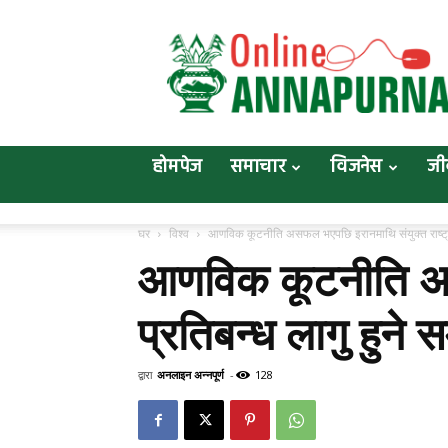
Online
Annapurna
होमपेज
समाचार
विजनेस
जी
घर
विश्व
आणविक कूटनीति असफल भएपछि इरानमाथि संयुक्त राष्ट्रसङ
आणविक कूटनीति असफ
प्रतिबन्ध लागु हुने स
द्वारा
अनलाइन अन्नपूर्ण
-
128