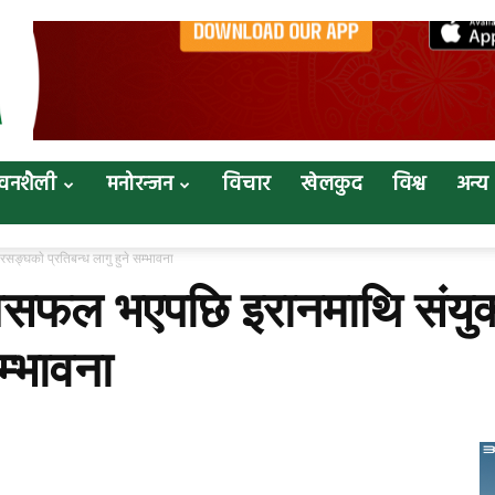
वनशैली
मनोरन्जन
विचार
खेलकुद
विश्व
अन्य
्घकाे प्रतिबन्ध लागु हुने सम्भावना
ल भएपछि इरानमाथि संयुक्त 
म्भावना