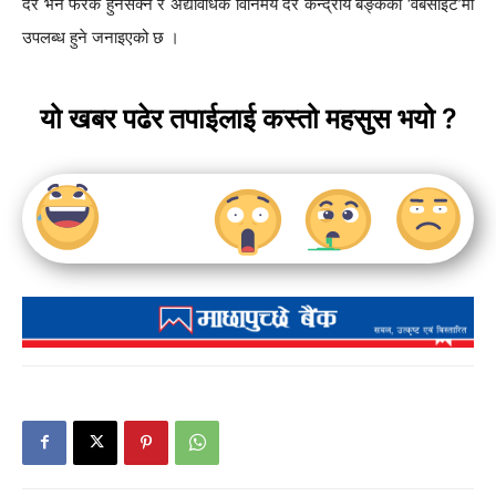
दर भने फरक हुनसक्ने र अद्यावधिक विनिमय दर केन्द्रीय बैङ्कको ‘वेबसाइट’मा
उपलब्ध हुने जनाइएको छ ।
यो खबर पढेर तपाईलाई कस्तो महसुस भयो ?