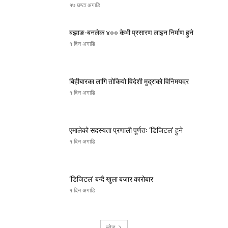
१७ घण्टा अगाडि
बझाङ-बनलेक ४०० केभी प्रसारण लाइन निर्माण हुने
१ दिन अगाडि
बिहीबारका लागि तोकियो विदेशी मुद्राको विनिमयदर
१ दिन अगाडि
एमालेको सदस्यता प्रणाली पूर्णतः ‘डिजिटल’ हुने
१ दिन अगाडि
‘डिजिटल’ बन्दै खुला बजार कारोबार
१ दिन अगाडि
लोड