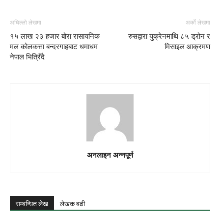
अघिल्लो लेखमा
अर्को लेखमा
१५ लाख २३ हजार बोरा रासायनिक
रुसद्वारा युक्रेनमाथि ८५ ड्रोन र
मल कोलकत्ता बन्दरगाहबाट धमाधम
मिसाइल आक्रमण
नेपाल भित्रिँदै
अनलाइन अन्नपूर्ण
सम्बन्धित लेख
लेखक बढी