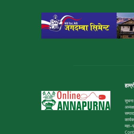
हाम्र
सुचना
अध्यक्
सम्पा
कार्यक
महा–प
Cont