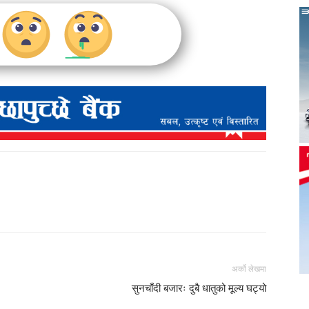
अर्को लेखमा
सुनचाँदी बजारः दुबै धातुको मूल्य घट्यो