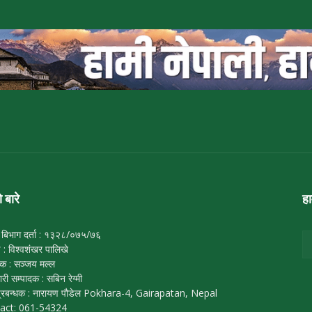
ो बारे
ह
 बिभाग दर्ता : १३२८/०७५/७६
ष : विश्वशंखर पालिखे
दक : सञ्जय मल्ल
ारी सम्पादक : सबिन रेग्मी
्रबन्धक : नारायण पौडेल Pokhara-4, Gairapatan, Nepal
act: 061-54324