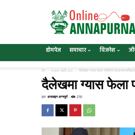
Online
Annapurna
होमपेज
समाचार
विजनेस
जी
घर
main with pic
दैलेखमा ग्यास फेला परेकाेमा प्रधानमन्त्रीद्वार
दैलेखमा ग्यास फेला पर
द्वारा
अनलाइन अन्नपूर्ण
-
210