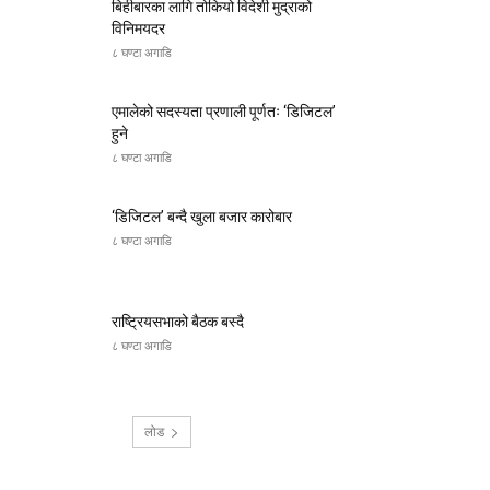
बिहीबारका लागि तोकियो विदेशी मुद्राको
विनिमयदर
८ घण्टा अगाडि
एमालेको सदस्यता प्रणाली पूर्णतः ‘डिजिटल’
हुने
८ घण्टा अगाडि
‘डिजिटल’ बन्दै खुला बजार कारोबार
८ घण्टा अगाडि
राष्ट्रियसभाको बैठक बस्दै
८ घण्टा अगाडि
लोड