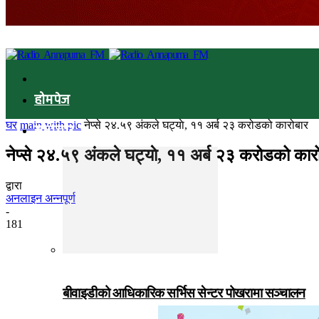
होमपेज
घर
main with pic
नेप्से २४.५९ अंकले घट्याे, ११ अर्ब २३ करोडको कारोबार
समाचार
नेप्से २४.५९ अंकले घट्याे, ११ अर्ब २३ करोडको कार
द्वारा
अनलाइन अन्नपूर्ण
-
181
बीवाइडीको आधिकारिक सर्भिस सेन्टर पोखरामा सञ्चालन