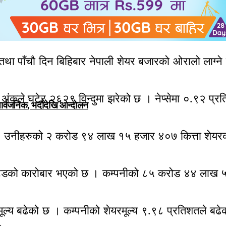
तथा पाँचौ दिन बिहिबार नेपाली शेयर बजारको ओरालो लाग्न
अंकले घटेर २६२९ विन्दुमा झरेको छ । नेप्सेमा ०.९२ प्र
सार्वजनिक, भदाैदेखि आन्दाेलन
। उनीहरुको २ करोड ९४ लाख १५ हजार ४०७ कित्ता शेयर
िमिटेडको कारोबार भएको छ । कम्पनीको ८५ करोड ४४ लाख 
रमूल्य बढेको छ । कम्पनीको शेयरमूल्य ९.९८ प्रतिशतले बढेक