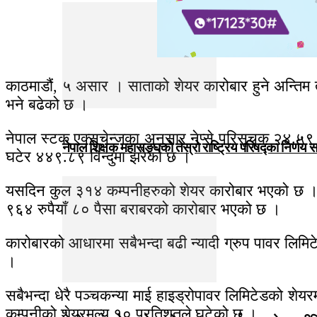
काठमाडौं, ५ असार । साताको शेयर कारोबार हुने अन्तिम 
भने बढेको छ ।
नेपाल स्टक एक्सचेन्जका अनुसार नेप्से परिसूचक २४.५९ 
नेपाल शिक्षक महासङ्घको तेस्रो राष्ट्रिय परिषद्का निर्णय 
घटेर ४४९.८९ विन्दुमा झरेको छ ।
यसदिन कुल ३१४ कम्पनीहरुको शेयर कारोबार भएको छ 
९६४ रुपैयाँ ८० पैसा बराबरको कारोबार भएको छ ।
कारोबारको आधारमा सबैभन्दा बढी न्यादी ग्रुप पावर ल
।
सबैभन्दा धेरै पञ्चकन्या माई हाइड्रोपावर लिमिटेडको शेय
कम्पनीको शेयरमूल्य १० प्रतिशतले घटेको छ ।