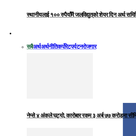
स्थानीयलाई १०० रुपैयाँमै जलविद्युत्‌को शेयर दिन अर्थ समित
विजनेस
सबै
अर्थ
अर्थनीति
कर्पोरेट
पर्यटन
रोजगार
नेप्से ४ अंकले घट्यो, कारोबार रकम ३ अर्ब ७७ करोडमा सी