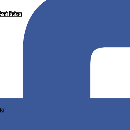
िको निर्देशन
मित