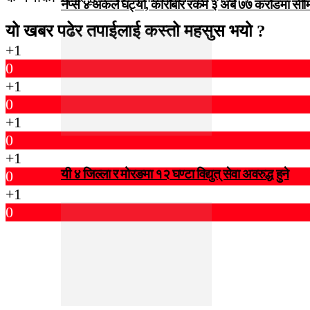
नेप्से ४ अंकले घट्यो, कारोबार रकम ३ अर्ब ७७ करोडमा सी
यो खबर पढेर तपाईलाई कस्तो महसुस भयो ?
+1
0
+1
0
+1
0
+1
यी ४ जिल्ला र मोरङमा १२ घण्टा विद्युत् सेवा अवरुद्ध हुने
0
+1
0