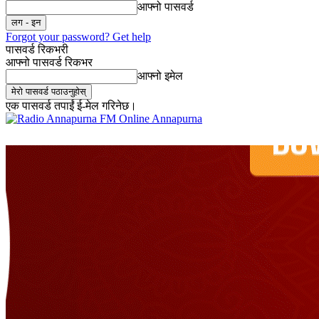
आफ्नो पासवर्ड
Forgot your password? Get help
पासवर्ड रिकभरी
आफ्नो पासवर्ड रिकभर
आफ्नो इमेल
एक पासवर्ड तपाईं ई-मेल गरिनेछ।
Online Annapurna