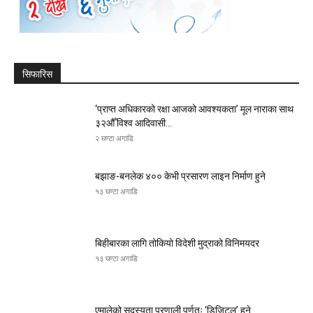
सिफारिस
‘प्राप्त अधिकारको रक्षा आजको आवश्यकता’ मूल नाराका साथ
३२औँ विश्व आदिवासी...
२ घण्टा अगाडि
बझाङ-बनलेक ४०० केभी प्रसारण लाइन निर्माण हुने
१३ घण्टा अगाडि
बिहीबारका लागि तोकियो विदेशी मुद्राको विनिमयदर
१३ घण्टा अगाडि
एमालेको सदस्यता प्रणाली पूर्णतः ‘डिजिटल’ हुने