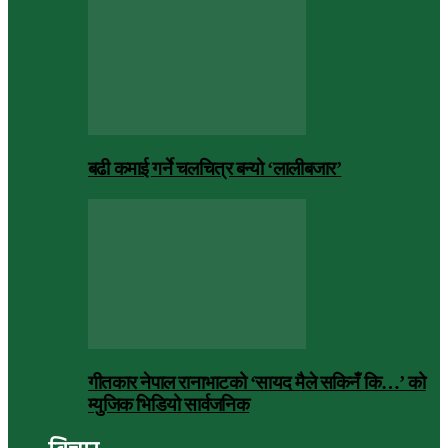
बढी कमाई गर्ने चलचित्र बन्यो ‘लालीबजार’
गीतकार नेपाल रानाभाटको ‘सायद मैले सकिनँ कि…’ को
म्युजिक भिडियो सार्वजनिक