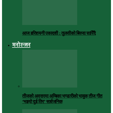
आज हरिशयनी एकादशी : तुलसीको बिरुवा सारिँदै
मनोरन्जन
तीजको अवसरमा अम्बिका भण्डारीको भावुक तीज गीत
‘भइयो दुई तिर’ सार्वजनिक