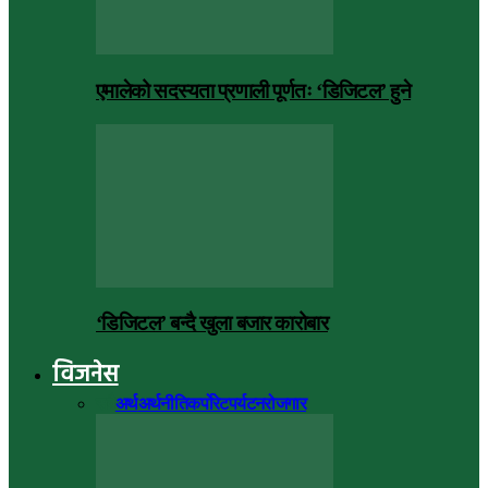
एमालेको सदस्यता प्रणाली पूर्णतः ‘डिजिटल’ हुने
‘डिजिटल’ बन्दै खुला बजार कारोबार
विजनेस
सबै
अर्थ
अर्थनीति
कर्पोरेट
पर्यटन
रोजगार