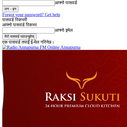
आफ्नो पासवर्ड
Forgot your password? Get help
पासवर्ड रिकभरी
आफ्नो पासवर्ड रिकभर
आफ्नो इमेल
एक पासवर्ड तपाईं ई-मेल गरिनेछ।
Online Annapurna