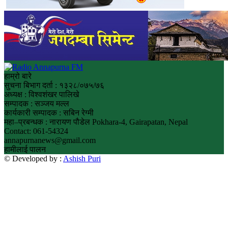
हाम्रो बारे
सुचना बिभाग दर्ता : १३२८/०७५/७६
अध्यक्ष : विश्वशंखर पालिखे
सम्पादक : सञ्जय मल्ल
कार्यकारी सम्पादक : सबिन रेग्मी
महा–प्रबन्धक : नारायण पौडेल Pokhara-4, Gairapatan, Nepal
Contact: 061-54324
annapurnanews@gmail.com
हामीलाई पालन
© Developed by :
Ashish Puri