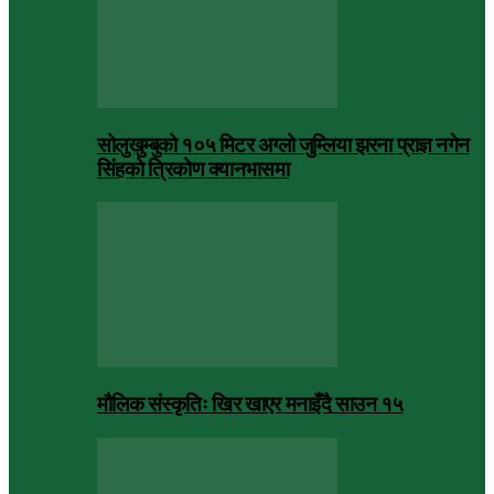
सोलुखुम्बुको १०५ मिटर अग्लो जुम्लिया झरना प्राज्ञ नगेन
सिंहको त्रिकोण क्यानभासमा
मौलिक संस्कृतिः खिर खाएर मनाइँदै साउन १५