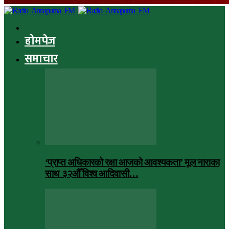
होमपेज
समाचार
‘प्राप्त अधिकारको रक्षा आजको आवश्यकता’ मूल नाराका
साथ ३२औँ विश्व आदिवासी…