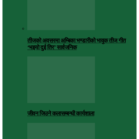
तीजको अवसरमा अम्बिका भण्डारीको भावुक तीज गीत
‘भइयो दुई तिर’ सार्वजनिक
जीवन जिउने कलासम्बन्धी कार्यशाला