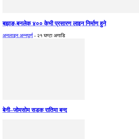
बझाङ-बनलेक ४०० केभी प्रसारण लाइन निर्माण हुने
अनलाइन अन्नपूर्ण
-
२१ घण्टा अगाडि
बेनी–जोमसोम सडक रातिमा बन्द