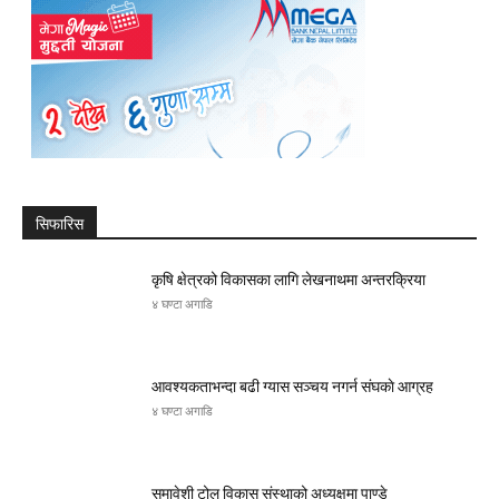
सिफारिस
कृषि क्षेत्रको विकासका लागि लेखनाथमा अन्तरक्रिया
४ घण्टा अगाडि
आवश्यकताभन्दा बढी ग्यास सञ्चय नगर्न संघकाे आग्रह
४ घण्टा अगाडि
समावेशी टोल विकास संस्थाको अध्यक्षमा पाण्डे