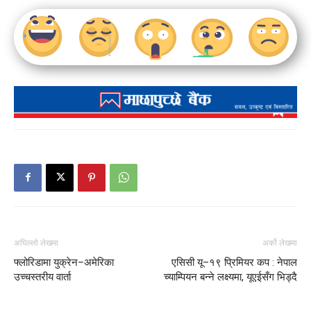
अघिल्लो लेखमा
अर्को लेखमा
फ्लोरिडामा युक्रेन–अमेरिका
एसिसी यू–१९ प्रिमियर कप : नेपाल
उच्चस्तरीय वार्ता
च्याम्पियन बन्ने लक्ष्यमा, यूएईसँग भिड्दै