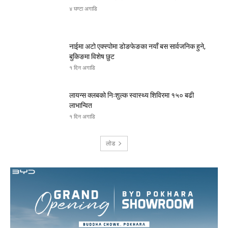
४ घण्टा अगाडि
नाईमा अटो एक्स्पोमा डोङफेङका नयाँ बस सार्वजनिक हुने,
बुकिङमा विशेष छुट
१ दिन अगाडि
लायन्स क्लबको निःशुल्क स्वास्थ्य शिविरमा १५० बढी
लाभान्वित
१ दिन अगाडि
लोड