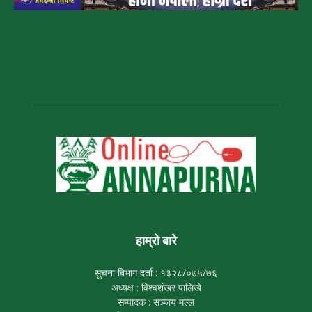
हाम्रो बारे
सुचना बिभाग दर्ता : १३२८/०७५/७६
अध्यक्ष : विश्वशंखर पालिखे
सम्पादक : सञ्जय मल्ल