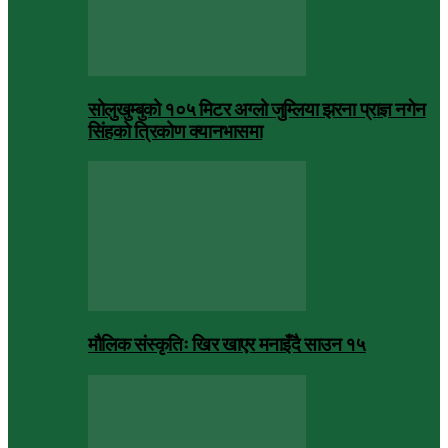
सोलुखुम्बुको १०५ मिटर अग्लो जुम्लिया झरना प्राज्ञ नगेन
सिंहको त्रिकोण क्यानभासमा
मौलिक संस्कृतिः खिर खाएर मनाइँदै साउन १५