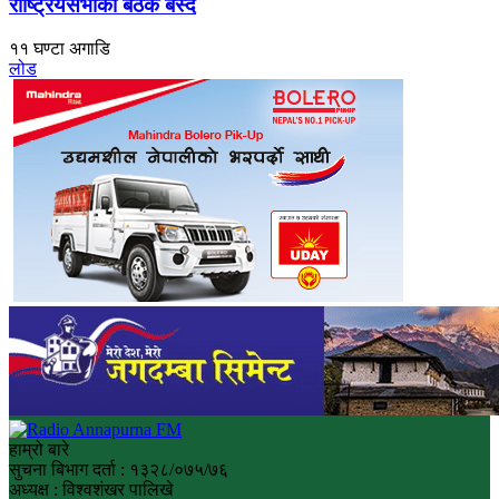
राष्ट्रियसभाको बैठक बस्दै
११ घण्टा अगाडि
लोड
हाम्रो बारे
सुचना बिभाग दर्ता : १३२८/०७५/७६
अध्यक्ष : विश्वशंखर पालिखे