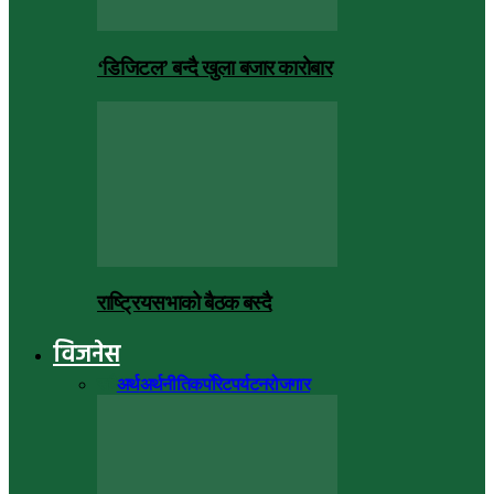
‘डिजिटल’ बन्दै खुला बजार कारोबार
राष्ट्रियसभाको बैठक बस्दै
विजनेस
सबै
अर्थ
अर्थनीति
कर्पोरेट
पर्यटन
रोजगार