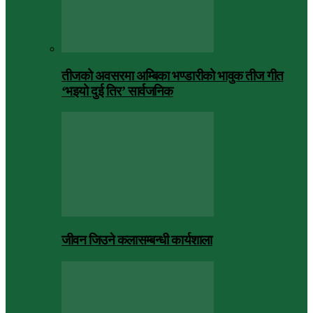
तीजको अवसरमा अम्बिका भण्डारीको भावुक तीज गीत
‘भइयो दुई तिर’ सार्वजनिक
जीवन जिउने कलासम्बन्धी कार्यशाला