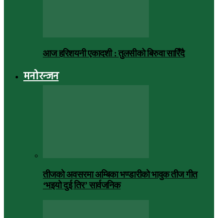
आज हरिशयनी एकादशी : तुलसीको बिरुवा सारिँदै
मनोरन्जन
तीजको अवसरमा अम्बिका भण्डारीको भावुक तीज गीत
‘भइयो दुई तिर’ सार्वजनिक