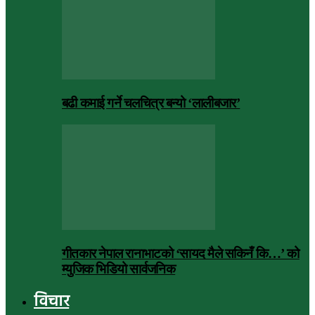
बढी कमाई गर्ने चलचित्र बन्यो ‘लालीबजार’
गीतकार नेपाल रानाभाटको ‘सायद मैले सकिनँ कि…’ को
म्युजिक भिडियो सार्वजनिक
विचार