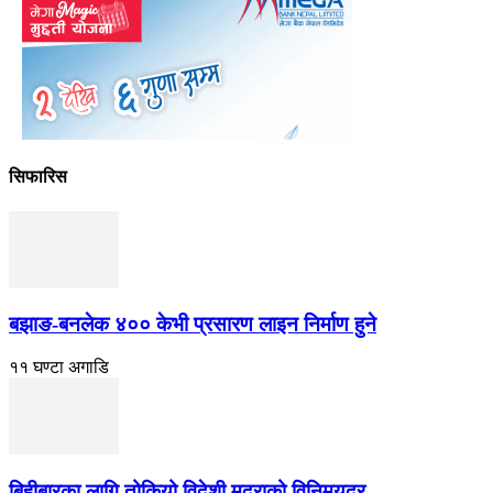
सिफारिस
बझाङ-बनलेक ४०० केभी प्रसारण लाइन निर्माण हुने
११ घण्टा अगाडि
बिहीबारका लागि तोकियो विदेशी मुद्राको विनिमयदर