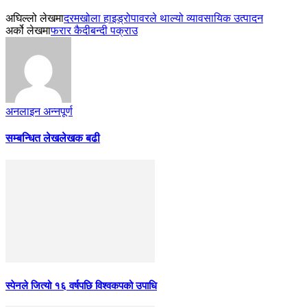
अघिल्लो लेखमा
दरमखोला हाइड्रोपावरले थाल्यो व्यावसायिक उत्पादन
अर्को लेखमा
फरार कैदीबन्दी पक्राउ
अनलाइन अन्नपूर्ण
सम्बन्धित लेख
लेखक बढी
स्पेनले जित्यो १६ वर्षपछि विश्वकपको उपाधि