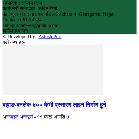
सम्पादक : सञ्जय मल्ल
कार्यकारी सम्पादक : सबिन रेग्मी
महा–प्रबन्धक : नारायण पौडेल Pokhara-4, Gairapatan, Nepal
Contact: 061-54324
annapurnanews@gmail.com
हामीलाई पालन
© Developed by :
Ashish Puri
बढी कथाहरू
बझाङ-बनलेक ४०० केभी प्रसारण लाइन निर्माण हुने
अनलाइन अन्नपूर्ण
-
११ घण्टा अगाडि
0