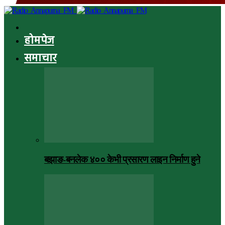
होमपेज
समाचार
बझाङ-बनलेक ४०० केभी प्रसारण लाइन निर्माण हुने