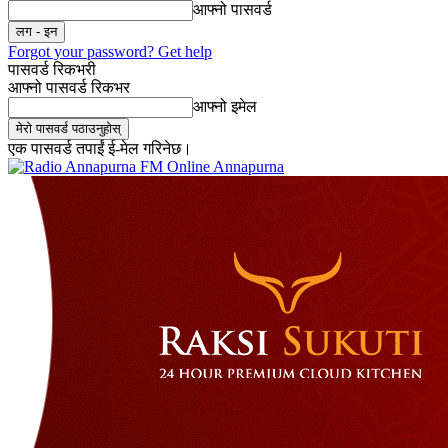
आफ्नो पासवर्ड
Forgot your password? Get help
पासवर्ड रिकभरी
आफ्नो पासवर्ड रिकभर
आफ्नो इमेल
एक पासवर्ड तपाईं ई-मेल गरिनेछ।
Online Annapurna