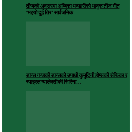
तीजको अवसरमा अम्बिका भण्डारीको भावुक तीज गीत
‘भइयो दुई तिर’ सार्वजनिक
डान्स गण्डकी डान्सको उपाधी कुमुदिनी होम्सकी सेफिका र
स्पाइरल ग्यालेक्सीकी सिरिना…