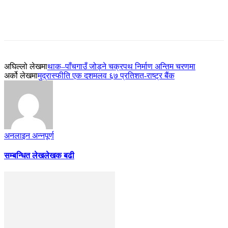
अघिल्लो लेखमा
थाक–पाँचगाउँ जोड्ने चक्रपथ निर्माण अन्तिम चरणमा
अर्को लेखमा
मुद्रास्फीति एक दशमलव ६७ प्रतिशत-राष्ट्र बैंक
अनलाइन अन्नपूर्ण
सम्बन्धित लेख
लेखक बढी