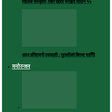
मौलिक संस्कृतिः खिर खाएर मनाइँदै साउन १५
आज हरिशयनी एकादशी : तुलसीको बिरुवा सारिँदै
मनोरन्जन