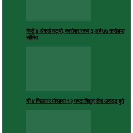
नेप्से ४ अंकले घट्यो, कारोबार रकम ३ अर्ब ७७ करोडमा
सीमित
यी ४ जिल्ला र मोरङमा १२ घण्टा विद्युत् सेवा अवरुद्ध हुने