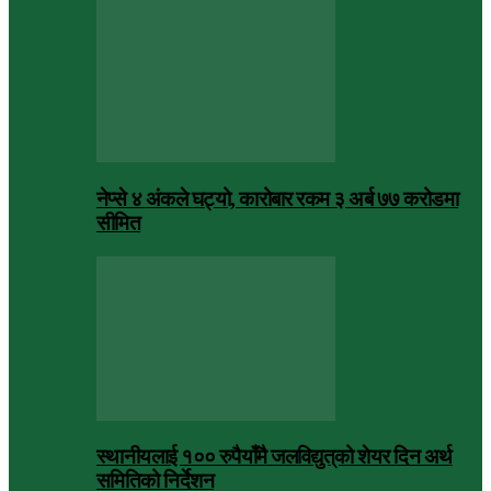
नेप्से ४ अंकले घट्यो, कारोबार रकम ३ अर्ब ७७ करोडमा
सीमित
स्थानीयलाई १०० रुपैयाँमै जलविद्युत्‌को शेयर दिन अर्थ
समितिको निर्देशन