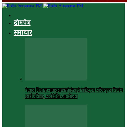
होमपेज
समाचार
नेपाल शिक्षक महासङ्घको तेस्रो राष्ट्रिय परिषद्का निर्णय
सार्वजनिक, भदाैदेखि आन्दाेलन