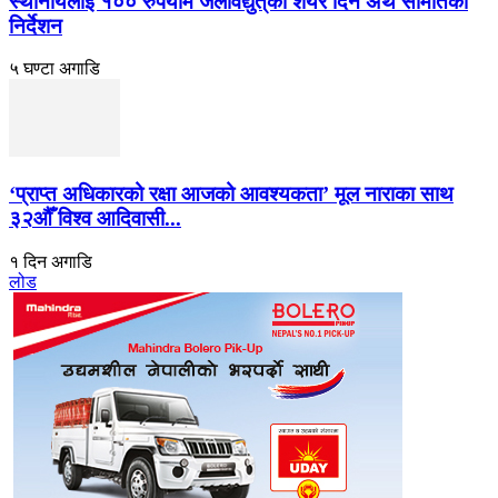
स्थानीयलाई १०० रुपैयाँमै जलविद्युत्‌को शेयर दिन अर्थ समितिको
निर्देशन
५ घण्टा अगाडि
‘प्राप्त अधिकारको रक्षा आजको आवश्यकता’ मूल नाराका साथ
३२औँ विश्व आदिवासी...
१ दिन अगाडि
लोड