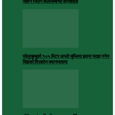
जीवन जिउने कलासम्बन्धी कार्यशाला
सोलुखुम्बुको १०५ मिटर अग्लो जुम्लिया झरना प्राज्ञ नगेन
सिंहको त्रिकोण क्यानभासमा