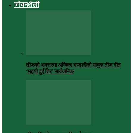
जीवनशैली
तीजको अवसरमा अम्बिका भण्डारीको भावुक तीज गीत
‘भइयो दुई तिर’ सार्वजनिक