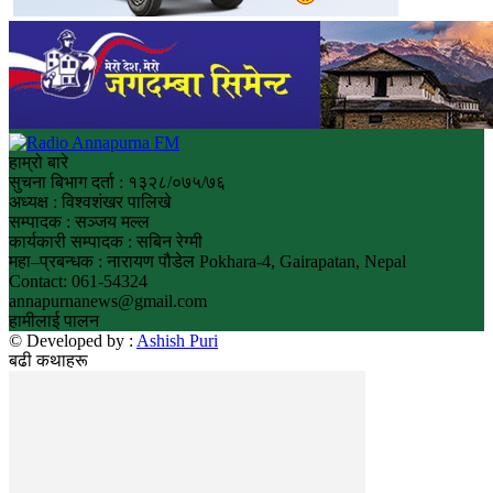
हाम्रो बारे
सुचना बिभाग दर्ता : १३२८/०७५/७६
अध्यक्ष : विश्वशंखर पालिखे
सम्पादक : सञ्जय मल्ल
कार्यकारी सम्पादक : सबिन रेग्मी
महा–प्रबन्धक : नारायण पौडेल Pokhara-4, Gairapatan, Nepal
Contact: 061-54324
annapurnanews@gmail.com
हामीलाई पालन
© Developed by :
Ashish Puri
बढी कथाहरू