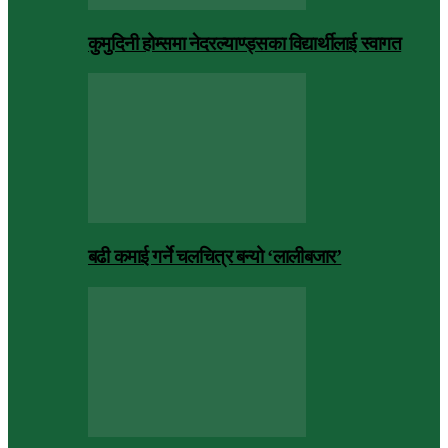
कुमुदिनी होम्समा नेदरल्याण्ड्सका विद्यार्थीलाई स्वागत
बढी कमाई गर्ने चलचित्र बन्यो ‘लालीबजार’