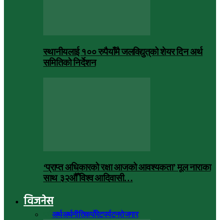
स्थानीयलाई १०० रुपैयाँमै जलविद्युत्‌को शेयर दिन अर्थ
समितिको निर्देशन
‘प्राप्त अधिकारको रक्षा आजको आवश्यकता’ मूल नाराका
साथ ३२औँ विश्व आदिवासी…
विजनेस
सबै
अर्थ
अर्थनीति
कर्पोरेट
पर्यटन
रोजगार