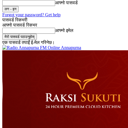
आफ्नो पासवर्ड
Forgot your password? Get help
पासवर्ड रिकभरी
आफ्नो पासवर्ड रिकभर
आफ्नो इमेल
एक पासवर्ड तपाईं ई-मेल गरिनेछ।
Online Annapurna