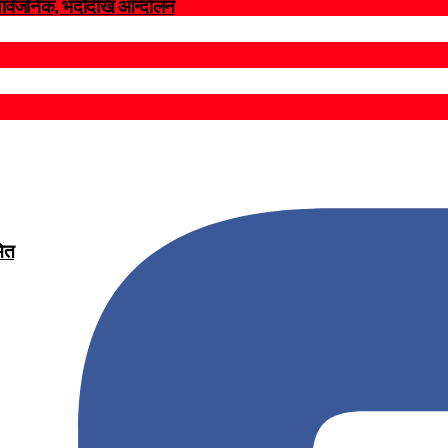
सार्वजनिक, भदाैदेखि आन्दाेलन
मित