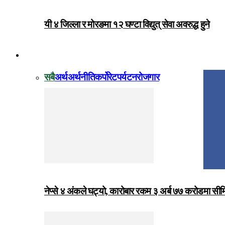
यी ४ जिल्ला र मोरङमा १२ घण्टा विद्युत् सेवा अवरुद्ध हुने
विजनेस
सबै
अर्थ
अर्थनीति
कर्पोरेट
पर्यटन
रोजगार
नेप्से ४ अंकले घट्यो, कारोबार रकम ३ अर्ब ७७ करोडमा सी