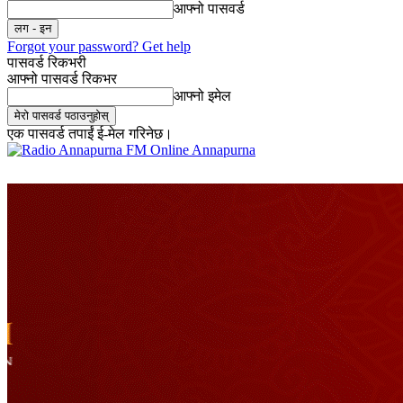
आफ्नो पासवर्ड
Forgot your password? Get help
पासवर्ड रिकभरी
आफ्नो पासवर्ड रिकभर
आफ्नो इमेल
एक पासवर्ड तपाईं ई-मेल गरिनेछ।
Online Annapurna