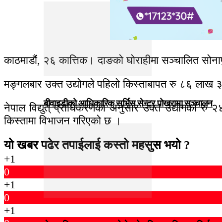
काठमाडौं, २६ कात्तिक। दाङको घोराहीमा सञ्चालित सोना
मङ्गलबार उक्त उद्योगले पहिलो किस्ताबापत रु ८६ लाख ३
बीवाइडीको आधिकारिक सर्भिस सेन्टर पोखरामा सञ्चालन
नेपाल विद्युत् प्राधिकरणका अनुसार उक्त उद्योगको र
किस्तामा विभाजन गरिएको छ ।
यो खबर पढेर तपाईलाई कस्तो महसुस भयो ?
+1
0
+1
0
+1