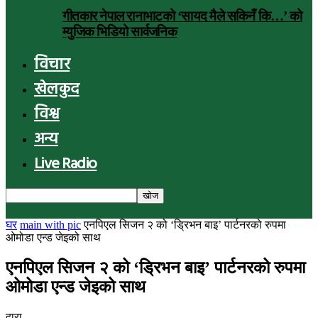
गीतकार नेपाल रानाभाटको ‘सायद मैले सकिनँ कि…’ को
म्युजिक भिडियो सार्वजनिक
विचार
खेलकुद
विश्व
अन्य
Live Radio
घर
main with pic
एनपिएल सिजन २ को ‘ड्रिभन बाइ’ पार्टनरको रुपमा
ओमोडा एन्ड जेइको साथ
एनपिएल सिजन २ को ‘ड्रिभन बाइ’ पार्टनरको रुपमा
ओमोडा एन्ड जेइको साथ
द्वारा