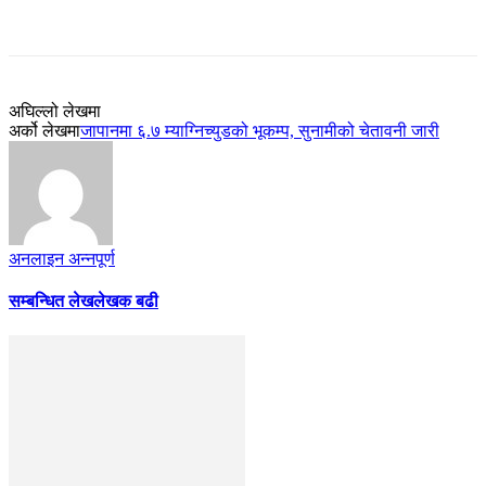
अघिल्लो लेखमा
अर्को लेखमा
जापानमा ६.७ म्याग्निच्युडको भूकम्प, सुनामीको चेतावनी जारी
अनलाइन अन्नपूर्ण
सम्बन्धित लेख
लेखक बढी