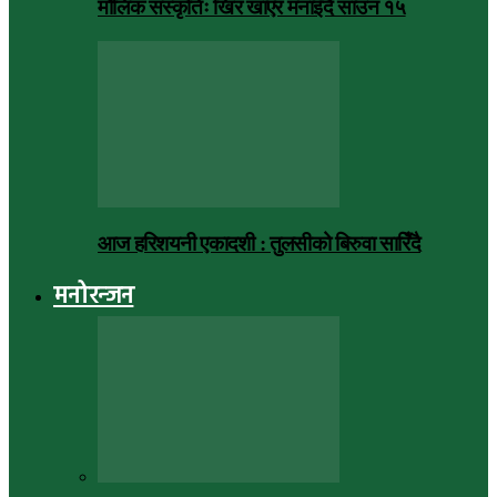
मौलिक संस्कृतिः खिर खाएर मनाइँदै साउन १५
आज हरिशयनी एकादशी : तुलसीको बिरुवा सारिँदै
मनोरन्जन