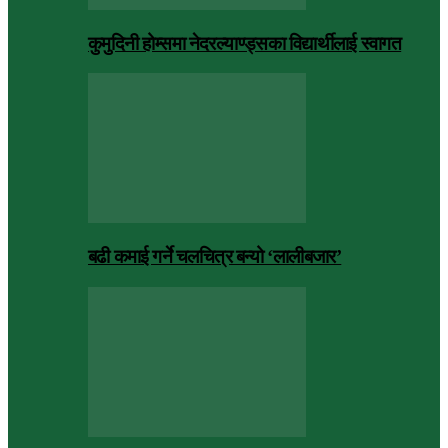
कुमुदिनी होम्समा नेदरल्याण्ड्सका विद्यार्थीलाई स्वागत
बढी कमाई गर्ने चलचित्र बन्यो ‘लालीबजार’