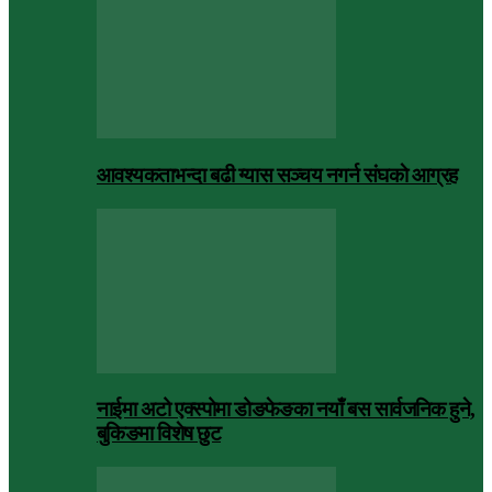
आवश्यकताभन्दा बढी ग्यास सञ्चय नगर्न संघकाे आग्रह
नाईमा अटो एक्स्पोमा डोङफेङका नयाँ बस सार्वजनिक हुने,
बुकिङमा विशेष छुट