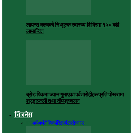
लायन्स क्लबको निःशुल्क स्वास्थ्य शिविरमा १५० बढी
लाभान्वित
ब्रोड पिकमा ज्यान गुमाएका पर्वतारोहीहरूप्रति पोखरामा
श्रद्धाञ्जली तथा दीपप्रज्वलन
विजनेस
सबै
अर्थ
अर्थनीति
कर्पोरेट
पर्यटन
रोजगार