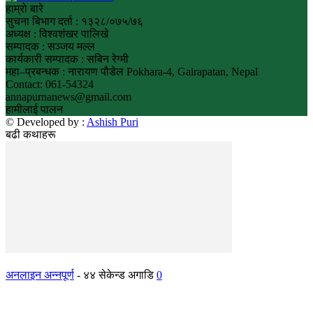
हाम्रो बारे
सुचना बिभाग दर्ता : १३२८/०७५/७६
अध्यक्ष : विश्वशंखर पालिखे
सम्पादक : सञ्जय मल्ल
कार्यकारी सम्पादक : सबिन रेग्मी
महा–प्रबन्धक : नारायण पौडेल Pokhara-4, Gairapatan, Nepal
Contact: 061-54324
annapurnanews@gmail.com
हामीलाई पालन
© Developed by :
Ashish Puri
बढी कथाहरू
अनलाइन अन्नपूर्ण
-
४४ सेकेन्ड अगाडि
0