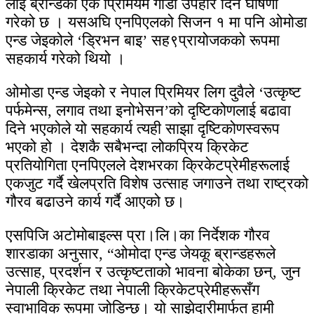
लाई ब्रान्डको एक प्रिमियम गाडी उपहार दिने घोषणा
गरेको छ । यसअघि एनपिएलको सिजन १ मा पनि ओमोडा
एन्ड जेइकोले ‘ड्रिभन बाइ’ सह९प्रायोजकको रूपमा
सहकार्य गरेको थियो ।
ओमोडा एन्ड जेइको र नेपाल प्रिमियर लिग दुवैले ‘उत्कृष्ट
पर्फमेन्स, लगाव तथा इनोभेसन’को दृष्टिकोणलाई बढावा
दिने भएकोले यो सहकार्य त्यही साझा दृष्टिकोणस्वरूप
भएको हो । देशकै सबैभन्दा लोकप्रिय क्रिकेट
प्रतियोगिता एनपिएलले देशभरका क्रिकेटप्रेमीहरूलाई
एकजुट गर्दै खेलप्रति विशेष उत्साह जगाउने तथा राष्ट्रको
गौरव बढाउने कार्य गर्दै आएको छ।
एसपिजि अटोमोबाइल्स प्रा।लि।का निर्देशक गौरव
शारडाका अनुसार, “ओमोदा एन्ड जेयकू ब्रान्डहरूले
उत्साह, प्रदर्शन र उत्कृष्टताको भावना बोकेका छन्, जुन
नेपाली क्रिकेट तथा नेपाली क्रिकेटप्रेमीहरूसँग
स्वाभाविक रूपमा जोडिन्छ। यो साझेदारीमार्फत हामी