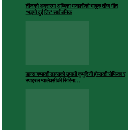
तीजको अवसरमा अम्बिका भण्डारीको भावुक तीज गीत
‘भइयो दुई तिर’ सार्वजनिक
डान्स गण्डकी डान्सको उपाधी कुमुदिनी होम्सकी सेफिका र
स्पाइरल ग्यालेक्सीकी सिरिना…