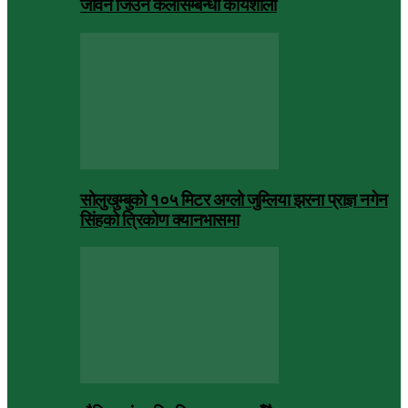
जीवन जिउने कलासम्बन्धी कार्यशाला
सोलुखुम्बुको १०५ मिटर अग्लो जुम्लिया झरना प्राज्ञ नगेन
सिंहको त्रिकोण क्यानभासमा