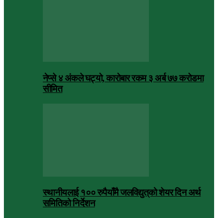
नेप्से ४ अंकले घट्यो, कारोबार रकम ३ अर्ब ७७ करोडमा
सीमित
स्थानीयलाई १०० रुपैयाँमै जलविद्युत्‌को शेयर दिन अर्थ
समितिको निर्देशन