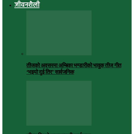
जीवनशैली
तीजको अवसरमा अम्बिका भण्डारीको भावुक तीज गीत
‘भइयो दुई तिर’ सार्वजनिक