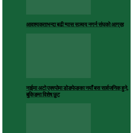
आवश्यकताभन्दा बढी ग्यास सञ्चय नगर्न संघकाे आग्रह
नाईमा अटो एक्स्पोमा डोङफेङका नयाँ बस सार्वजनिक हुने,
बुकिङमा विशेष छुट