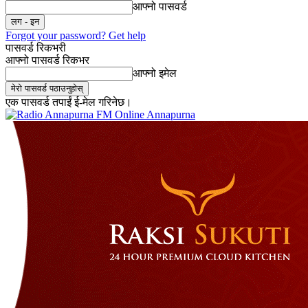
आफ्नो पासवर्ड
Forgot your password? Get help
पासवर्ड रिकभरी
आफ्नो पासवर्ड रिकभर
आफ्नो इमेल
एक पासवर्ड तपाईं ई-मेल गरिनेछ।
Online Annapurna