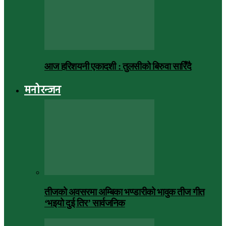
आज हरिशयनी एकादशी : तुलसीको बिरुवा सारिँदै
मनोरन्जन
तीजको अवसरमा अम्बिका भण्डारीको भावुक तीज गीत
‘भइयो दुई तिर’ सार्वजनिक