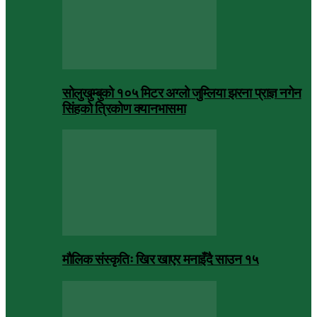
सोलुखुम्बुको १०५ मिटर अग्लो जुम्लिया झरना प्राज्ञ नगेन
सिंहको त्रिकोण क्यानभासमा
मौलिक संस्कृतिः खिर खाएर मनाइँदै साउन १५