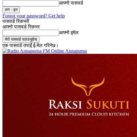
आफ्नो पासवर्ड
Forgot your password? Get help
पासवर्ड रिकभरी
आफ्नो पासवर्ड रिकभर
आफ्नो इमेल
एक पासवर्ड तपाईं ई-मेल गरिनेछ।
Online Annapurna