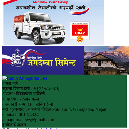
हाम्रो बारे
सुचना बिभाग दर्ता : १३२८/०७५/७६
अध्यक्ष : विश्वशंखर पालिखे
सम्पादक : सञ्जय मल्ल
कार्यकारी सम्पादक : सबिन रेग्मी
महा–प्रबन्धक : नारायण पौडेल Pokhara-4, Gairapatan, Nepal
Contact: 061-54324
annapurnanews@gmail.com
हामीलाई पालन