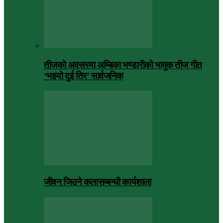
तीजको अवसरमा अम्बिका भण्डारीको भावुक तीज गीत
‘भइयो दुई तिर’ सार्वजनिक
जीवन जिउने कलासम्बन्धी कार्यशाला