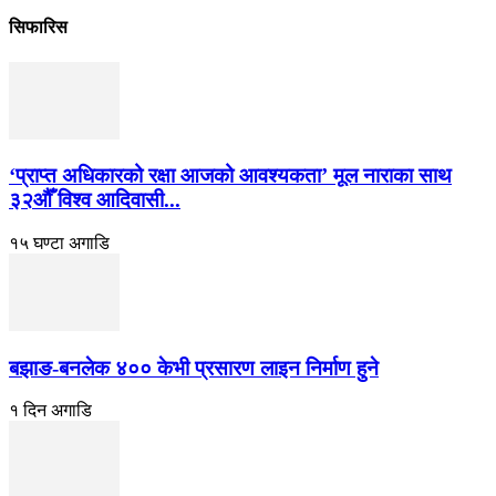
सिफारिस
‘प्राप्त अधिकारको रक्षा आजको आवश्यकता’ मूल नाराका साथ
३२औँ विश्व आदिवासी...
१५ घण्टा अगाडि
बझाङ-बनलेक ४०० केभी प्रसारण लाइन निर्माण हुने
१ दिन अगाडि