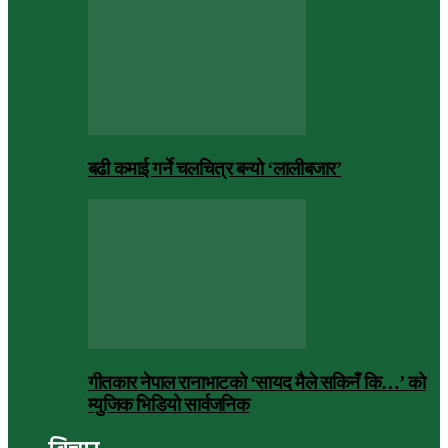
बढी कमाई गर्ने चलचित्र बन्यो ‘लालीबजार’
गीतकार नेपाल रानाभाटको ‘सायद मैले सकिनँ कि…’ को
म्युजिक भिडियो सार्वजनिक