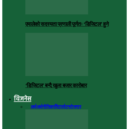
एमालेको सदस्यता प्रणाली पूर्णतः ‘डिजिटल’ हुने
‘डिजिटल’ बन्दै खुला बजार कारोबार
विजनेस
सबै
अर्थ
अर्थनीति
कर्पोरेट
पर्यटन
रोजगार