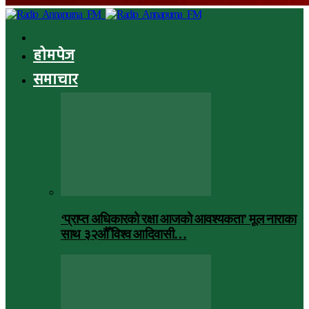
होमपेज
समाचार
‘प्राप्त अधिकारको रक्षा आजको आवश्यकता’ मूल नाराका
साथ ३२औँ विश्व आदिवासी…