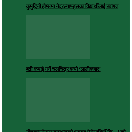
कुमुदिनी होम्समा नेदरल्याण्ड्सका विद्यार्थीलाई स्वागत
बढी कमाई गर्ने चलचित्र बन्यो ‘लालीबजार’