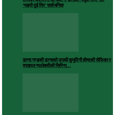
‘भइयो दुई तिर’ सार्वजनिक
डान्स गण्डकी डान्सको उपाधी कुमुदिनी होम्सकी सेफिका र
स्पाइरल ग्यालेक्सीकी सिरिना…