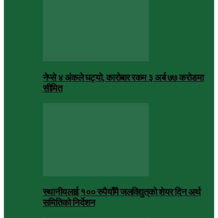
नेप्से ४ अंकले घट्यो, कारोबार रकम ३ अर्ब ७७ करोडमा
सीमित
स्थानीयलाई १०० रुपैयाँमै जलविद्युत्‌को शेयर दिन अर्थ
समितिको निर्देशन