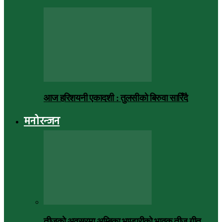
आज हरिशयनी एकादशी : तुलसीको बिरुवा सारिँदै
मनोरन्जन
तीजको अवसरमा अम्बिका भण्डारीको भावुक तीज गीत