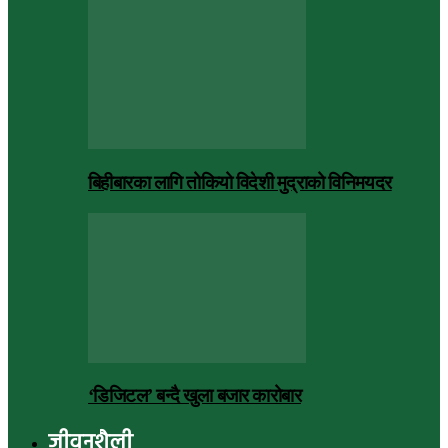
बिहीबारका लागि तोकियो विदेशी मुद्राको विनिमयदर
‘डिजिटल’ बन्दै खुला बजार कारोबार
जीवनशैली