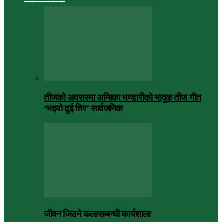
तीजको अवसरमा अम्बिका भण्डारीको भावुक तीज गीत
‘भइयो दुई तिर’ सार्वजनिक
जीवन जिउने कलासम्बन्धी कार्यशाला