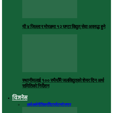
यी ४ जिल्ला र मोरङमा १२ घण्टा विद्युत् सेवा अवरुद्ध हुने
स्थानीयलाई १०० रुपैयाँमै जलविद्युत्‌को शेयर दिन अर्थ
समितिको निर्देशन
विजनेस
सबै
अर्थ
अर्थनीति
कर्पोरेट
पर्यटन
रोजगार