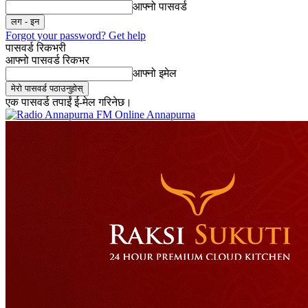
आफ्नो पासवर्ड
Forgot your password? Get help
पासवर्ड रिकभरी
आफ्नो पासवर्ड रिकभर
आफ्नो इमेल
एक पासवर्ड तपाईं ई-मेल गरिनेछ।
Online Annapurna