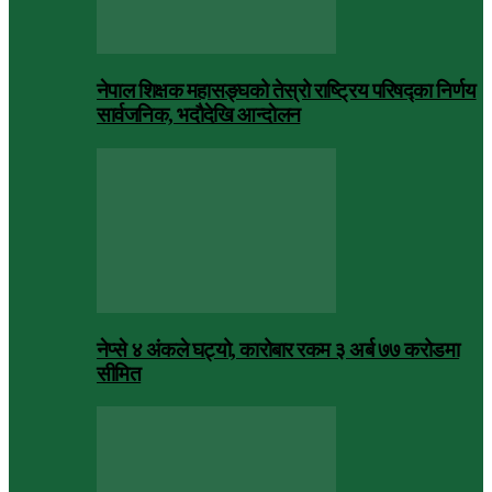
नेपाल शिक्षक महासङ्घको तेस्रो राष्ट्रिय परिषद्का निर्णय
सार्वजनिक, भदाैदेखि आन्दाेलन
नेप्से ४ अंकले घट्यो, कारोबार रकम ३ अर्ब ७७ करोडमा
सीमित