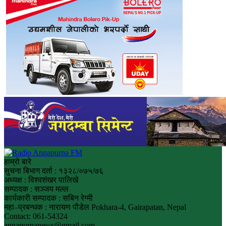
हाम्रो बारे
सुचना बिभाग दर्ता : १३२८/०७५/७६
अध्यक्ष : विश्वशंखर पालिखे
सम्पादक : सञ्जय मल्ल
कार्यकारी सम्पादक : सबिन रेग्मी
महा–प्रबन्धक : नारायण पौडेल Pokhara-4, Gairapatan, Nepal
Contact: 061-54324
annapurnanews@gmail.com