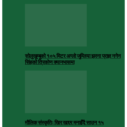
सोलुखुम्बुको १०५ मिटर अग्लो जुम्लिया झरना प्राज्ञ नगेन
सिंहको त्रिकोण क्यानभासमा
मौलिक संस्कृतिः खिर खाएर मनाइँदै साउन १५