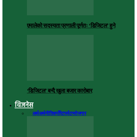
एमालेको सदस्यता प्रणाली पूर्णतः ‘डिजिटल’ हुने
‘डिजिटल’ बन्दै खुला बजार कारोबार
विजनेस
सबै
अर्थ
अर्थनीति
कर्पोरेट
पर्यटन
रोजगार