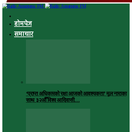
होमपेज
समाचार
‘प्राप्त अधिकारको रक्षा आजको आवश्यकता’ मूल नाराका
साथ ३२औँ विश्व आदिवासी…