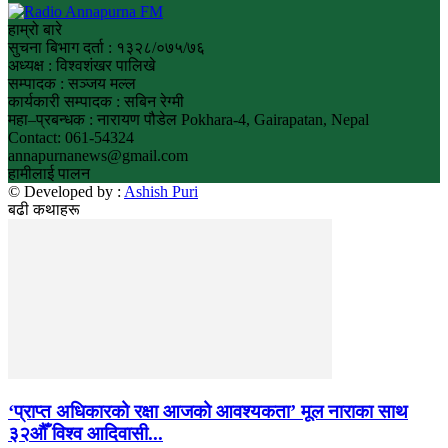
हाम्रो बारे
सुचना बिभाग दर्ता : १३२८/०७५/७६
अध्यक्ष : विश्वशंखर पालिखे
सम्पादक : सञ्जय मल्ल
कार्यकारी सम्पादक : सबिन रेग्मी
महा–प्रबन्धक : नारायण पौडेल Pokhara-4, Gairapatan, Nepal
Contact: 061-54324
annapurnanews@gmail.com
हामीलाई पालन
© Developed by :
Ashish Puri
बढी कथाहरू
‘प्राप्त अधिकारको रक्षा आजको आवश्यकता’ मूल नाराका साथ
३२औँ विश्व आदिवासी...