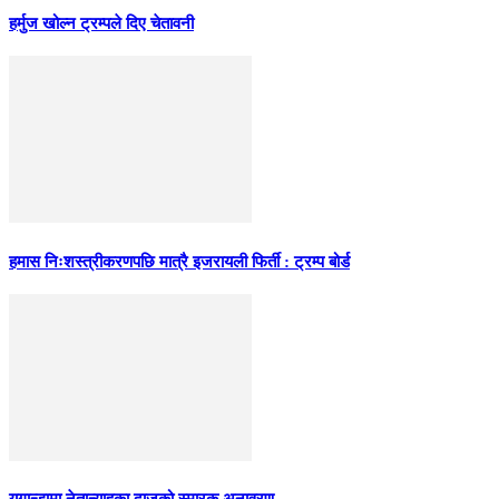
हर्मुज खोल्न ट्रम्पले दिए चेतावनी
हमास निःशस्त्रीकरणपछि मात्रै इजरायली फिर्ती : ट्रम्प बोर्ड