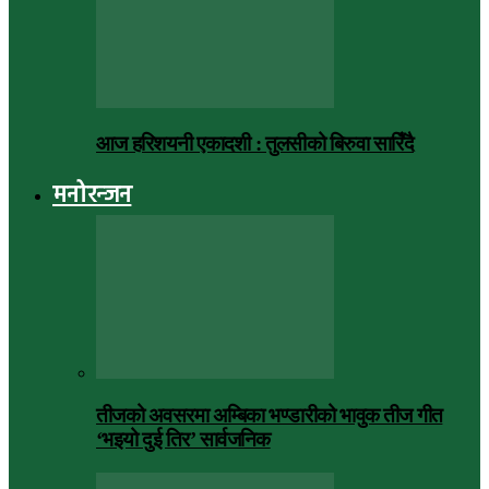
आज हरिशयनी एकादशी : तुलसीको बिरुवा सारिँदै
मनोरन्जन
तीजको अवसरमा अम्बिका भण्डारीको भावुक तीज गीत
‘भइयो दुई तिर’ सार्वजनिक