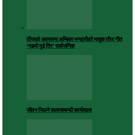
तीजको अवसरमा अम्बिका भण्डारीको भावुक तीज गीत
‘भइयो दुई तिर’ सार्वजनिक
जीवन जिउने कलासम्बन्धी कार्यशाला