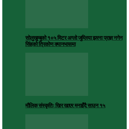
सोलुखुम्बुको १०५ मिटर अग्लो जुम्लिया झरना प्राज्ञ नगेन
सिंहको त्रिकोण क्यानभासमा
मौलिक संस्कृतिः खिर खाएर मनाइँदै साउन १५