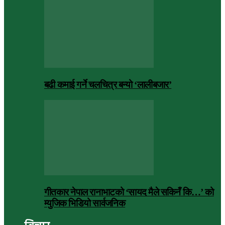
बढी कमाई गर्ने चलचित्र बन्यो ‘लालीबजार’
गीतकार नेपाल रानाभाटको ‘सायद मैले सकिनँ कि…’ को
म्युजिक भिडियो सार्वजनिक