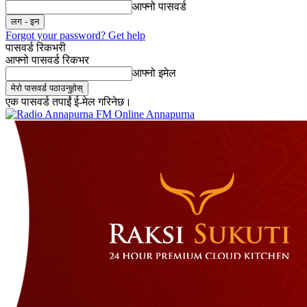
आफ्नो पासवर्ड
Forgot your password? Get help
पासवर्ड रिकभरी
आफ्नो पासवर्ड रिकभर
आफ्नो इमेल
एक पासवर्ड तपाईं ई-मेल गरिनेछ।
Online Annapurna