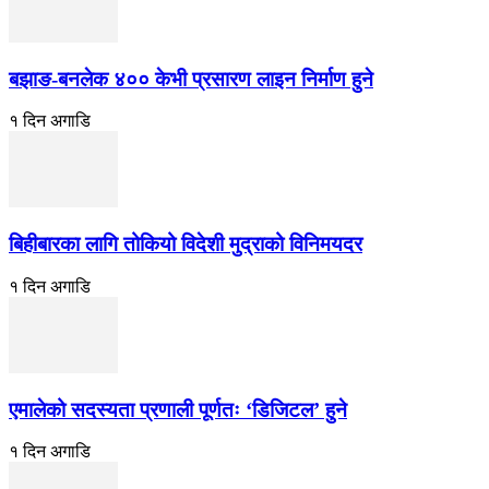
बझाङ-बनलेक ४०० केभी प्रसारण लाइन निर्माण हुने
१ दिन अगाडि
बिहीबारका लागि तोकियो विदेशी मुद्राको विनिमयदर
१ दिन अगाडि
एमालेको सदस्यता प्रणाली पूर्णतः ‘डिजिटल’ हुने
१ दिन अगाडि