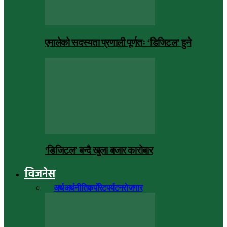
एमालेको सदस्यता प्रणाली पूर्णतः ‘डिजिटल’ हुने
‘डिजिटल’ बन्दै खुला बजार कारोबार
विजनेस
सबै
अर्थ
अर्थनीति
कर्पोरेट
पर्यटन
रोजगार