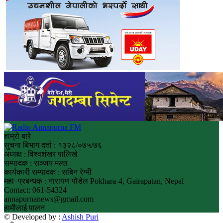
हाम्रो बारे
सुचना बिभाग दर्ता : १३२८/०७५/७६
अध्यक्ष : विश्वशंखर पालिखे
सम्पादक : सञ्जय मल्ल
कार्यकारी सम्पादक : सबिन रेग्मी
महा–प्रबन्धक : नारायण पौडेल Pokhara-4, Gairapatan, Nepal
Contact: 061-54324
annapurnanews@gmail.com
हामीलाई पालन
© Developed by :
Ashish Puri