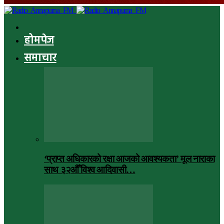
होमपेज
समाचार
‘प्राप्त अधिकारको रक्षा आजको आवश्यकता’ मूल नाराका
साथ ३२औँ विश्व आदिवासी…