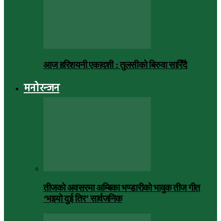
आज हरिशयनी एकादशी : तुलसीको बिरुवा सारिँदै
मनोरन्जन
तीजको अवसरमा अम्बिका भण्डारीको भावुक तीज गीत
‘भइयो दुई तिर’ सार्वजनिक