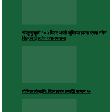
सोलुखुम्बुको १०५ मिटर अग्लो जुम्लिया झरना प्राज्ञ नगेन
सिंहको त्रिकोण क्यानभासमा
मौलिक संस्कृतिः खिर खाएर मनाइँदै साउन १५