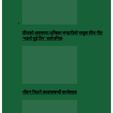
तीजको अवसरमा अम्बिका भण्डारीको भावुक तीज गीत
‘भइयो दुई तिर’ सार्वजनिक
जीवन जिउने कलासम्बन्धी कार्यशाला