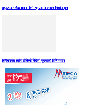
बझाङ-बनलेक ४०० केभी प्रसारण लाइन निर्माण हुने
बिहीबारका लागि तोकियो विदेशी मुद्राको विनिमयदर