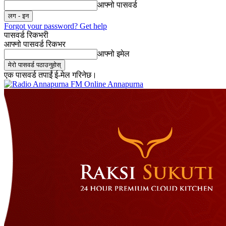
आफ्नो पासवर्ड
Forgot your password? Get help
पासवर्ड रिकभरी
आफ्नो पासवर्ड रिकभर
आफ्नो इमेल
एक पासवर्ड तपाईं ई-मेल गरिनेछ।
Online Annapurna