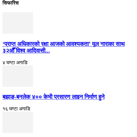
सिफारिस
‘प्राप्त अधिकारको रक्षा आजको आवश्यकता’ मूल नाराका साथ
३२औँ विश्व आदिवासी...
४ घण्टा अगाडि
बझाङ-बनलेक ४०० केभी प्रसारण लाइन निर्माण हुने
१६ घण्टा अगाडि