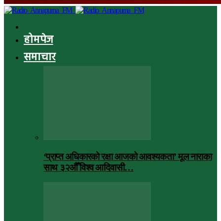
होमपेज
समाचार
‘प्राप्त अधिकारको रक्षा आजको आवश्यकता’ मूल नाराका
साथ ३२औँ विश्व आदिवासी…