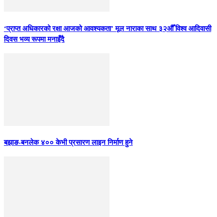
‘प्राप्त अधिकारको रक्षा आजको आवश्यकता’ मूल नाराका साथ ३२औँ विश्व आदिवासी
दिवस भव्य रूपमा मनाइँदै
बझाङ-बनलेक ४०० केभी प्रसारण लाइन निर्माण हुने