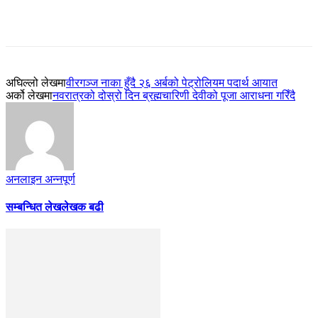
अघिल्लो लेखमा
वीरगञ्ज नाका हुँदै २६ अर्बको पेट्रोलियम पदार्थ आयात
अर्को लेखमा
नवरात्रको दोस्रो दिन ब्रह्मचारिणी देवीको पूजा आराधना गरिँदै
अनलाइन अन्नपूर्ण
सम्बन्धित लेख
लेखक बढी