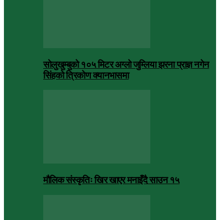
सोलुखुम्बुको १०५ मिटर अग्लो जुम्लिया झरना प्राज्ञ नगेन
सिंहको त्रिकोण क्यानभासमा
मौलिक संस्कृतिः खिर खाएर मनाइँदै साउन १५