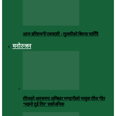
आज हरिशयनी एकादशी : तुलसीको बिरुवा सारिँदै
मनोरन्जन
तीजको अवसरमा अम्बिका भण्डारीको भावुक तीज गीत
‘भइयो दुई तिर’ सार्वजनिक