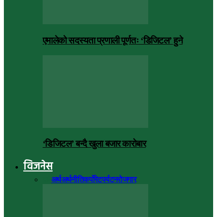
एमालेको सदस्यता प्रणाली पूर्णतः ‘डिजिटल’ हुने
‘डिजिटल’ बन्दै खुला बजार कारोबार
विजनेस
सबै
अर्थ
अर्थनीति
कर्पोरेट
पर्यटन
रोजगार