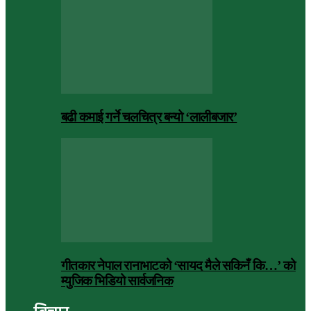
बढी कमाई गर्ने चलचित्र बन्यो ‘लालीबजार’
गीतकार नेपाल रानाभाटको ‘सायद मैले सकिनँ कि…’ को
म्युजिक भिडियो सार्वजनिक