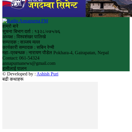
हाम्रो बारे
सुचना बिभाग दर्ता : १३२८/०७५/७६
अध्यक्ष : विश्वशंखर पालिखे
सम्पादक : सञ्जय मल्ल
कार्यकारी सम्पादक : सबिन रेग्मी
महा–प्रबन्धक : नारायण पौडेल Pokhara-4, Gairapatan, Nepal
Contact: 061-54324
annapurnanews@gmail.com
हामीलाई पालन
© Developed by :
Ashish Puri
बढी कथाहरू