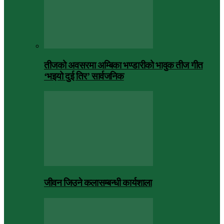
तीजको अवसरमा अम्बिका भण्डारीको भावुक तीज गीत
‘भइयो दुई तिर’ सार्वजनिक
जीवन जिउने कलासम्बन्धी कार्यशाला