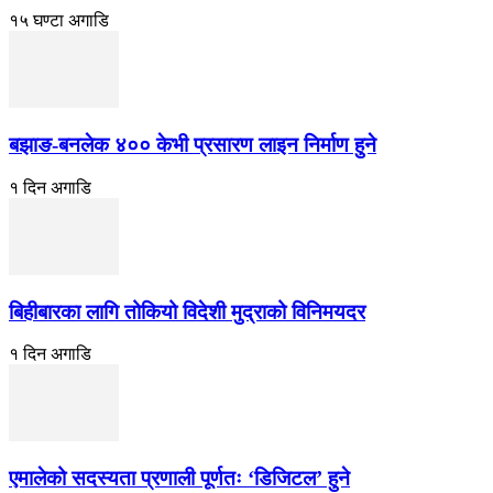
१५ घण्टा अगाडि
बझाङ-बनलेक ४०० केभी प्रसारण लाइन निर्माण हुने
१ दिन अगाडि
बिहीबारका लागि तोकियो विदेशी मुद्राको विनिमयदर
१ दिन अगाडि
एमालेको सदस्यता प्रणाली पूर्णतः ‘डिजिटल’ हुने