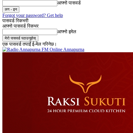
आफ्नो पासवर्ड
Forgot your password? Get help
पासवर्ड रिकभरी
आफ्नो पासवर्ड रिकभर
आफ्नो इमेल
एक पासवर्ड तपाईं ई-मेल गरिनेछ।
Online Annapurna