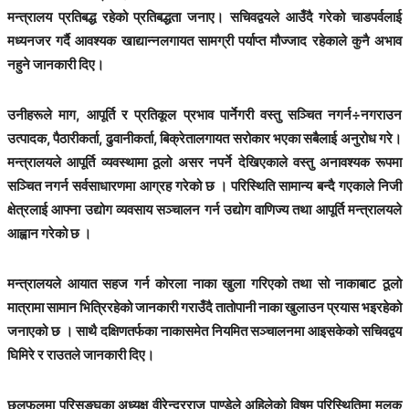
मन्त्रालय प्रतिबद्ध रहेको प्रतिबद्धता जनाए। सचिवद्वयले आउँदै गरेको चाडपर्वलाई
मध्यनजर गर्दै आवश्यक खाद्यान्नलगायत सामग्री पर्याप्त मौज्जाद रहेकाले कुनै अभाव
नहुने जानकारी दिए।
उनीहरूले माग, आपूर्ति र प्रतिकूल प्रभाव पार्नेगरी वस्तु सञ्चित नगर्न÷नगराउन
उत्पादक, पैठारीकर्ता, ढुवानीकर्ता, बिक्रेतालगायत सरोकार भएका सबैलाई अनुरोध गरे।
मन्त्रालयले आपूर्ति व्यवस्थामा ठूलो असर नपर्ने देखिएकाले वस्तु अनावश्यक रूपमा
सञ्चित नगर्न सर्वसाधारणमा आग्रह गरेको छ । परिस्थिति सामान्य बन्दै गएकाले निजी
क्षेत्रलाई आफ्ना उद्योग व्यवसाय सञ्चालन गर्न उद्योग वाणिज्य तथा आपूर्ति मन्त्रालयले
आह्वान गरेको छ ।
मन्त्रालयले आयात सहज गर्न कोरला नाका खुला गरिएको तथा सो नाकाबाट ठूलो
मात्रामा सामान भित्रिरहेको जानकारी गराउँदै तातोपानी नाका खुलाउन प्रयास भइरहेको
जनाएको छ । साथै दक्षिणतर्फका नाकासमेत नियमित सञ्चालनमा आइसकेको सचिवद्वय
घिमिरे र राउतले जानकारी दिए।
छलफलमा परिसङ्घका अध्यक्ष वीरेन्द्रराज पाण्डेले अहिलेको विषम् परिस्थितिमा मुलुक