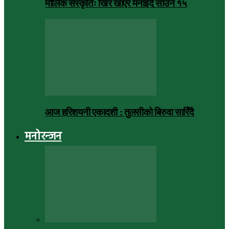
मौलिक संस्कृतिः खिर खाएर मनाइँदै साउन १५
आज हरिशयनी एकादशी : तुलसीको बिरुवा सारिँदै
मनोरन्जन