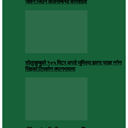
जीवन जिउने कलासम्बन्धी कार्यशाला
सोलुखुम्बुको १०५ मिटर अग्लो जुम्लिया झरना प्राज्ञ नगेन
सिंहको त्रिकोण क्यानभासमा