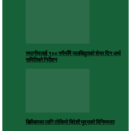
स्थानीयलाई १०० रुपैयाँमै जलविद्युत्‌को शेयर दिन अर्थ
समितिको निर्देशन
बिहीबारका लागि तोकियो विदेशी मुद्राको विनिमयदर