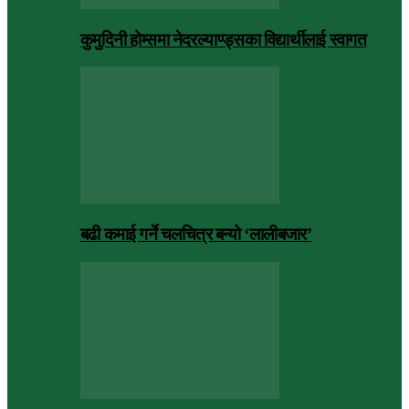
कुमुदिनी होम्समा नेदरल्याण्ड्सका विद्यार्थीलाई स्वागत
बढी कमाई गर्ने चलचित्र बन्यो ‘लालीबजार’