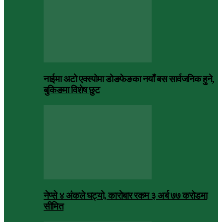
नाईमा अटो एक्स्पोमा डोङफेङका नयाँ बस सार्वजनिक हुने,
बुकिङमा विशेष छुट
नेप्से ४ अंकले घट्यो, कारोबार रकम ३ अर्ब ७७ करोडमा
सीमित