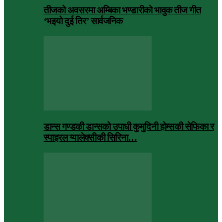
तीजको अवसरमा अम्बिका भण्डारीको भावुक तीज गीत
‘भइयो दुई तिर’ सार्वजनिक
डान्स गण्डकी डान्सको उपाधी कुमुदिनी होम्सकी सेफिका र
स्पाइरल ग्यालेक्सीकी सिरिना…