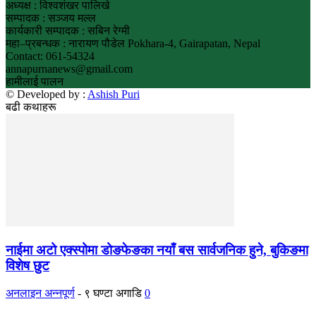
अध्यक्ष : विश्वशंखर पालिखे
सम्पादक : सञ्जय मल्ल
कार्यकारी सम्पादक : सबिन रेग्मी
महा–प्रबन्धक : नारायण पौडेल Pokhara-4, Gairapatan, Nepal
Contact: 061-54324
annapurnanews@gmail.com
हामीलाई पालन
© Developed by :
Ashish Puri
बढी कथाहरू
नाईमा अटो एक्स्पोमा डोङफेङका नयाँ बस सार्वजनिक हुने, बुकिङमा
विशेष छुट
अनलाइन अन्नपूर्ण
-
९ घण्टा अगाडि
0