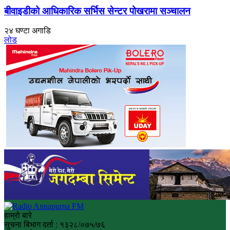
बीवाइडीको आधिकारिक सर्भिस सेन्टर पोखरामा सञ्चालन
२४ घण्टा अगाडि
लोड
हाम्रो बारे
सुचना बिभाग दर्ता : १३२८/०७५/७६