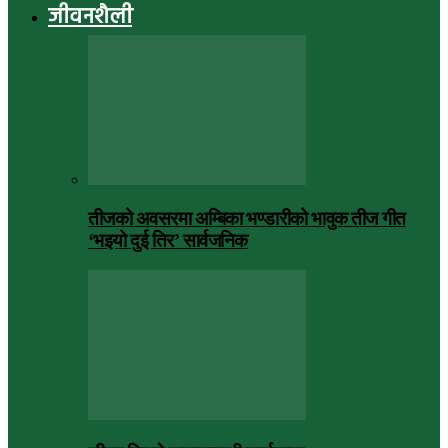
जीवनशैली
तीजको अवसरमा अम्बिका भण्डारीको भावुक तीज गीत
‘भइयो दुई तिर’ सार्वजनिक