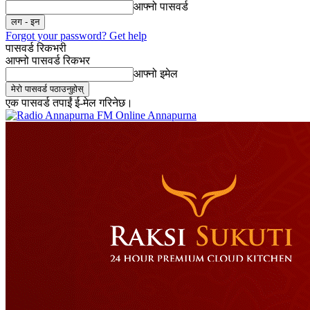
आफ्नो पासवर्ड
Forgot your password? Get help
पासवर्ड रिकभरी
आफ्नो पासवर्ड रिकभर
आफ्नो इमेल
एक पासवर्ड तपाईं ई-मेल गरिनेछ।
Online Annapurna