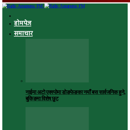
होमपेज
समाचार
नाईमा अटो एक्स्पोमा डोङफेङका नयाँ बस सार्वजनिक हुने,
बुकिङमा विशेष छुट