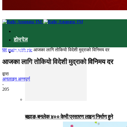
होमपेज
घर
main with pic
आजका लागि तोकियो विदेशी मुद्राको विनिमय दर
समाचार
आजका लागि तोकियो विदेशी मुद्राको विनिमय दर
द्वारा
अनलाइन अन्नपूर्ण
-
205
बझाङ-बनलेक ४०० केभी प्रसारण लाइन निर्माण हुने