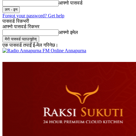
आफ्नो पासवर्ड
Forgot your password? Get help
पासवर्ड रिकभरी
आफ्नो पासवर्ड रिकभर
आफ्नो इमेल
एक पासवर्ड तपाईं ई-मेल गरिनेछ।
Online Annapurna