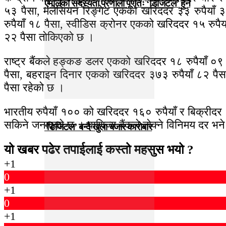
एमालेको सदस्यता प्रणाली पूर्णतः ‘डिजिटल’ हुने
५३ पैसा, मलेसियन रिङ्गेट एकको खरिददर ३३ रुपैयाँ ३
रुपैयाँ १८ पैसा, स्वीडिस क्रोनर एकको खरिददर १५ रुपैया
२२ पैसा तोकिएको छ ।
राष्ट्र बैंकले हङ्कङ डलर एकको खरिददर १८ रुपैयाँ ०९ प
पैसा, बहराइन दिनार एकको खरिददर ३७३ रुपैयाँ ८२ पैसा
पैसा रहेको छ ।
भारतीय रुपैयाँ १०० को खरिददर १६० रुपैयाँ र बिक्रीदर 
सकिने जनाएको छ । वाणिज्य बैंकले तोक्ने विनिमय दर भन
‘डिजिटल’ बन्दै खुला बजार कारोबार
यो खबर पढेर तपाईलाई कस्तो महसुस भयो ?
+1
0
+1
0
+1