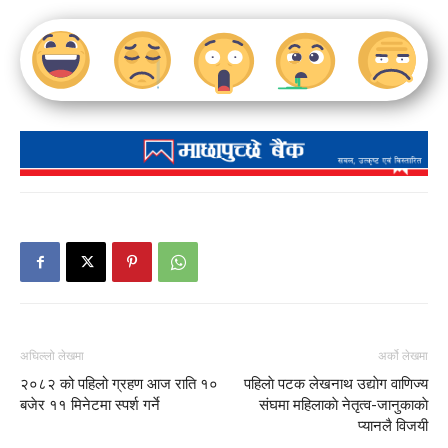
अघिल्लो लेखमा
अर्को लेखमा
२०८२ को पहिलो ग्रहण आज राति १०
पहिलाे पटक लेखनाथ उद्याेग वाणिज्य
बजेर ११ मिनेटमा स्पर्श गर्ने
संघमा महिलाकाे नेतृत्व-जानुकाकाे
प्यानलै विजयी