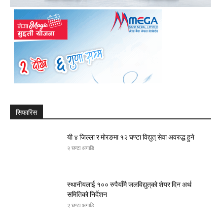
सिफारिस
यी ४ जिल्ला र मोरङमा १२ घण्टा विद्युत् सेवा अवरुद्ध हुने
२ घण्टा अगाडि
स्थानीयलाई १०० रुपैयाँमै जलविद्युत्‌को शेयर दिन अर्थ
समितिको निर्देशन
२ घण्टा अगाडि