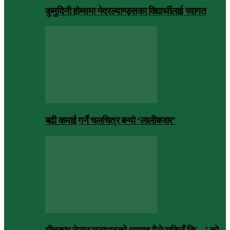
कुमुदिनी होम्समा नेदरल्याण्ड्सका विद्यार्थीलाई स्वागत
बढी कमाई गर्ने चलचित्र बन्यो ‘लालीबजार’