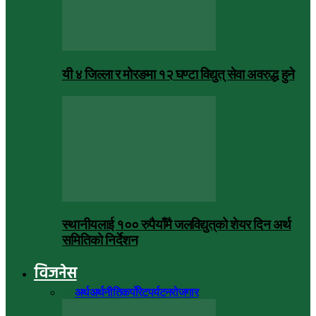
यी ४ जिल्ला र मोरङमा १२ घण्टा विद्युत् सेवा अवरुद्ध हुने
स्थानीयलाई १०० रुपैयाँमै जलविद्युत्‌को शेयर दिन अर्थ
समितिको निर्देशन
विजनेस
सबै
अर्थ
अर्थनीति
कर्पोरेट
पर्यटन
रोजगार