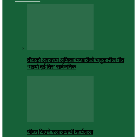
तीजको अवसरमा अम्बिका भण्डारीको भावुक तीज गीत
‘भइयो दुई तिर’ सार्वजनिक
जीवन जिउने कलासम्बन्धी कार्यशाला