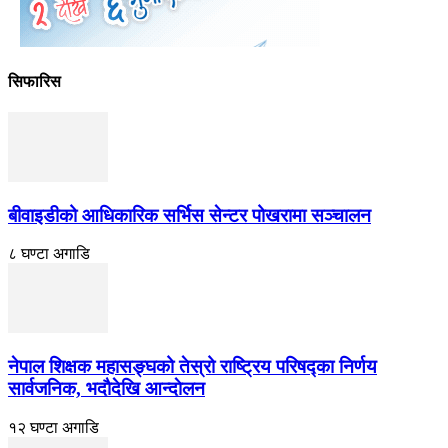
सिफारिस
बीवाइडीको आधिकारिक सर्भिस सेन्टर पोखरामा सञ्चालन
८ घण्टा अगाडि
नेपाल शिक्षक महासङ्घको तेस्रो राष्ट्रिय परिषद्का निर्णय
सार्वजनिक, भदाैदेखि आन्दाेलन
१२ घण्टा अगाडि