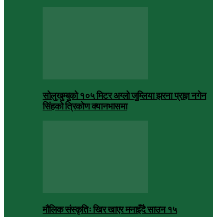
सोलुखुम्बुको १०५ मिटर अग्लो जुम्लिया झरना प्राज्ञ नगेन
सिंहको त्रिकोण क्यानभासमा
मौलिक संस्कृतिः खिर खाएर मनाइँदै साउन १५