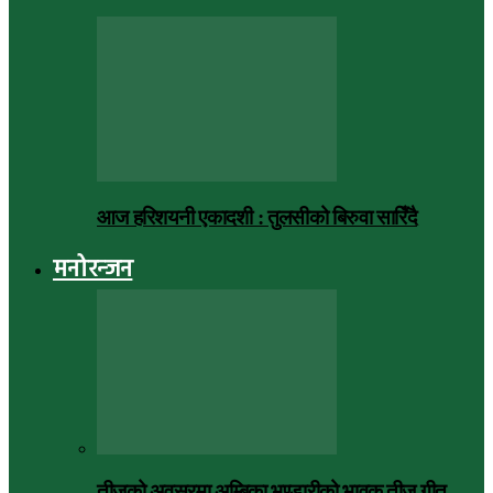
आज हरिशयनी एकादशी : तुलसीको बिरुवा सारिँदै
मनोरन्जन
तीजको अवसरमा अम्बिका भण्डारीको भावुक तीज गीत