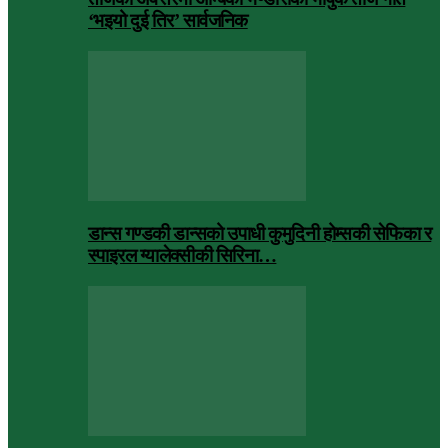
‘भइयो दुई तिर’ सार्वजनिक
डान्स गण्डकी डान्सको उपाधी कुमुदिनी होम्सकी सेफिका र
स्पाइरल ग्यालेक्सीकी सिरिना…