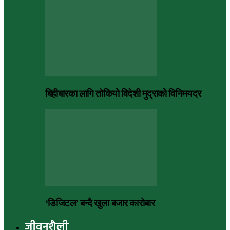
बिहीबारका लागि तोकियो विदेशी मुद्राको विनिमयदर
‘डिजिटल’ बन्दै खुला बजार कारोबार
जीवनशैली