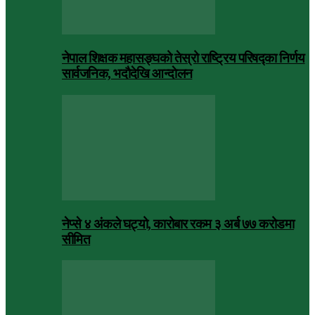
नेपाल शिक्षक महासङ्घको तेस्रो राष्ट्रिय परिषद्का निर्णय
सार्वजनिक, भदाैदेखि आन्दाेलन
नेप्से ४ अंकले घट्यो, कारोबार रकम ३ अर्ब ७७ करोडमा
सीमित