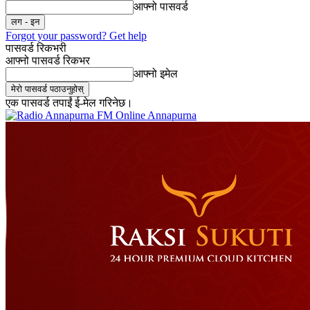
आफ्नो पासवर्ड
Forgot your password? Get help
पासवर्ड रिकभरी
आफ्नो पासवर्ड रिकभर
आफ्नो इमेल
एक पासवर्ड तपाईं ई-मेल गरिनेछ।
Online Annapurna