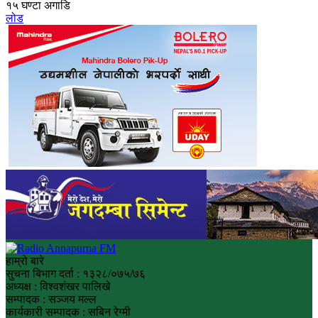
१५ घण्टा अगाडि
लोड
हाम्रो बारे
सुचना बिभाग दर्ता : १३२८/०७५/७६
अध्यक्ष : विश्वशंखर पालिखे
सम्पादक : सञ्जय मल्ल
कार्यकारी सम्पादक : सबिन रेग्मी