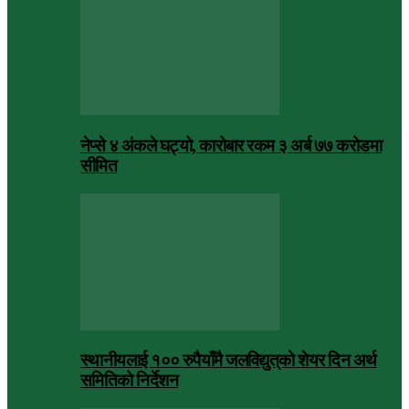
नेप्से ४ अंकले घट्यो, कारोबार रकम ३ अर्ब ७७ करोडमा
सीमित
स्थानीयलाई १०० रुपैयाँमै जलविद्युत्‌को शेयर दिन अर्थ
समितिको निर्देशन