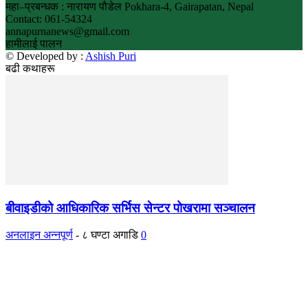
महा–प्रबन्धक : नारायण पौडेल Pokhara-4, Gairapatan, Nepal
Contact: 061-54324
annapurnanews@gmail.com
हामीलाई पालन
© Developed by :
Ashish Puri
बढी कथाहरू
बीवाइडीको आधिकारिक सर्भिस सेन्टर पोखरामा सञ्चालन
अनलाइन अन्नपूर्ण
-
८ घण्टा अगाडि
0