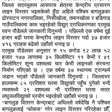
जिल्ला सदरमुकाम आसपास क्षेत्रमा केन्द्रीय प्रसारण
लाइन विस्तार भइसकेको हुँदा अहिले पश्चिम बागलुङका
ढोरपाटन नगरपालिका, निसीखोला, तमानखोला र बडिगाड
गाउँपालिकामा काम भइरहेको विद्युत् प्राधिकरणका प्रमुख
पवन पौडेलले जानकारी दिनुभयो । पछिल्लो एक वर्षमा दुई
हजार बढी घरमा केन्द्रीय लाइन विस्तार गर्दा ३७ हजार
४१६ ग्राहक बढेको उहाँको भनाइ छ ।
प्रमुख पौडेलका अनुसार रु १५ करोड ९२ लाख ५२
हजार १७७ लागतमा ३५ किलोमिटर ११ केभी र ४९
किलोमिटर शून्य दशमलव चार केभी लाइनको संरचना
निर्माण गरिएको छ । एक वर्षमा ३७ स्थानमा ट्रान्फर्म
जडान भएको पौडेलले जानकारी दिनुभयो । जिल्लाभर
हालसम्म ८५ प्रतिशत घरमा विद्युत्को पहुँच पुगेको भन्दै
त्यसमध्ये २९ दशमलव नौ प्रतिशत घरमा मात्र
लघुजलविद्युत्को प्रयोग भइरहेको उहाँको भनाइ छ ।
“बागलुङ वितरण केन्द्रबाट अघिल्लो वर्षदेखि नै पश्चिम
बागलुङलाई ‘फोकस’ गरेर लाइन विस्तार गरिरहेका छौँ,