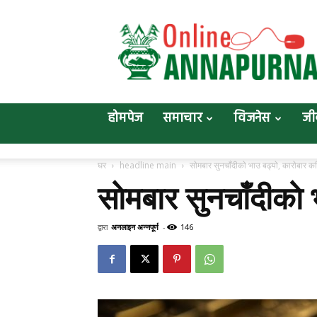
Online
Annapurna
होमपेज
समाचार
विजनेस
जी
घर
headline main
साेमबार सुनचाँदीकाे भाउ बढ्याे, काराेबार कत
साेमबार सुनचाँदीकाे 
द्वारा
अनलाइन अन्नपूर्ण
-
146