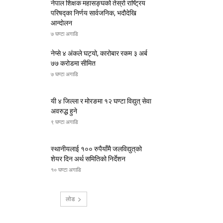
नेपाल शिक्षक महासङ्घको तेस्रो राष्ट्रिय
परिषद्का निर्णय सार्वजनिक, भदाैदेखि
आन्दाेलन
७ घण्टा अगाडि
नेप्से ४ अंकले घट्यो, कारोबार रकम ३ अर्ब
७७ करोडमा सीमित
७ घण्टा अगाडि
यी ४ जिल्ला र मोरङमा १२ घण्टा विद्युत् सेवा
अवरुद्ध हुने
९ घण्टा अगाडि
स्थानीयलाई १०० रुपैयाँमै जलविद्युत्‌को
शेयर दिन अर्थ समितिको निर्देशन
१० घण्टा अगाडि
लोड