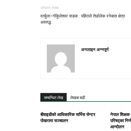
अघिल्लो लेखमा
दार्चुला–गोकुेलेश्वर सडक : पहिराले तेर्छालेक रनेबास क्षेत्र
अवरुद्ध
अनलाइन अन्नपूर्ण
सम्बन्धित लेख
लेखक बढी
बीवाइडीको आधिकारिक सर्भिस सेन्टर
नेपाल शिक्षक 
पोखरामा सञ्चालन
परिषद्का निर्
आन्दाेलन