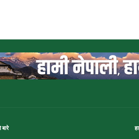
ो बारे
ह