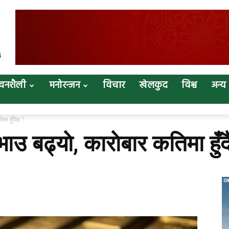
वनशैली
मनोरन्जन
विचार
खेलकुद
विश्व
अन्य
िमा हुँदैछ ?
भाउ बढ्याे, काराेबार कतिमा हुँ