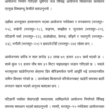
आयोजना निर्माण गरिएको भूमिगत जल सिँचाइ आयोजना चितवनका कार्यालय
प्रमुख विश्वबन्धु केसीले बताउनुभयो ।
उहाँका अनसुसार हस्तान्तरण भएका आयोजना नर्मदेश्वर र मनकामना (भरतपुर–
१५), रुखेनी (भरतपुर–१८), सङ्गम, सम्झौता र जुनतारा (भरतपुर–२१),
पटिहानी पर्सा (भरतपुर–२२), ठाडोखोला, केरुङ, साँङ्गे र फाल्गुनी (भरतपुर–
२३), भगौली (भरतपुर–२५) र झ्याउरेटाँडी (भरतपुर–२७) रहेका छन् ।
आयोजनामा करिब रु सात करोड ३२ लाख ७९ हजार ४४५ खर्च भएको छ ।
साथै कुल १९ हजार पाँच सय ३१ मिटर पाइपलाइन जडान गरिएको छ । यसले
भरतपुरका खडेरीग्रस्त क्षेत्रमा डिप बोरिङमार्फत पानी आपूर्ति भई उत्पादनशील
जमिन विस्तार गरेको छ । उपभोक्ता किसानले परियोजनाबाट खडेरी समयमा बाली
लगाउन सहज भएको अनुभव बताएका छन् ।
पटिहानी पर्साका सेवाग्राही यमप्रसाद लामिछानेले आयोजना निर्माणले सिँचाइ
समस्या समाधान भएको बताउनुभयो । त्यस्तै, भरतपुर–१५ नर्मदेश्वर आयोजनाका