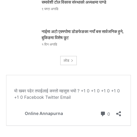
समावेशी टोल विकास संस्थाको अध्यक्षमा पाण्डे
९ घण्टा अगाडि
नाईमा अटो एक्स्पोमा डोङफेङका नयाँ बस सार्वजनिक हुने,
बुकिङमा विशेष छुट
१ दिन अगाडि
लोड