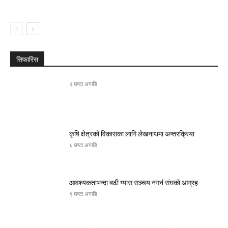
सिफारिस
२ घण्टा अगाडि
कृषि क्षेत्रको विकासका लागि लेखनाथमा अन्तरक्रिया
८ घण्टा अगाडि
आवश्यकताभन्दा बढी ग्यास सञ्चय नगर्न संघकाे आग्रह
९ घण्टा अगाडि