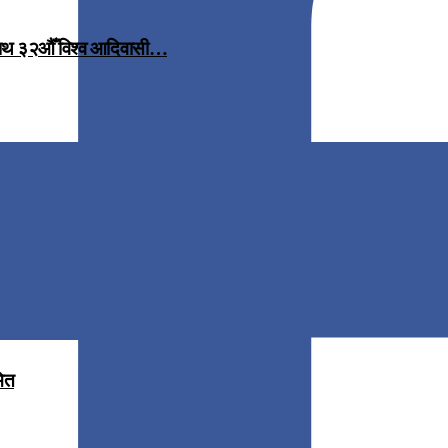
 साथ ३२औँ विश्व आदिवासी…
मित