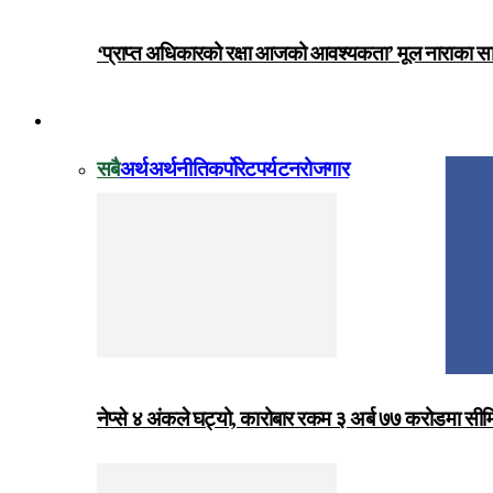
‘प्राप्त अधिकारको रक्षा आजको आवश्यकता’ मूल नाराका
विजनेस
सबै
अर्थ
अर्थनीति
कर्पोरेट
पर्यटन
रोजगार
नेप्से ४ अंकले घट्यो, कारोबार रकम ३ अर्ब ७७ करोडमा सी