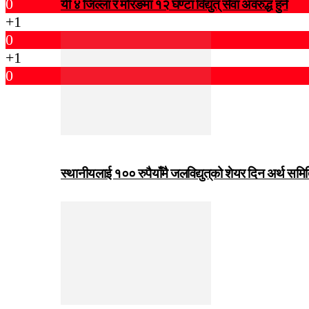
0
यी ४ जिल्ला र मोरङमा १२ घण्टा विद्युत् सेवा अवरुद्ध हुने
+1
0
+1
0
स्थानीयलाई १०० रुपैयाँमै जलविद्युत्‌को शेयर दिन अर्थ समित