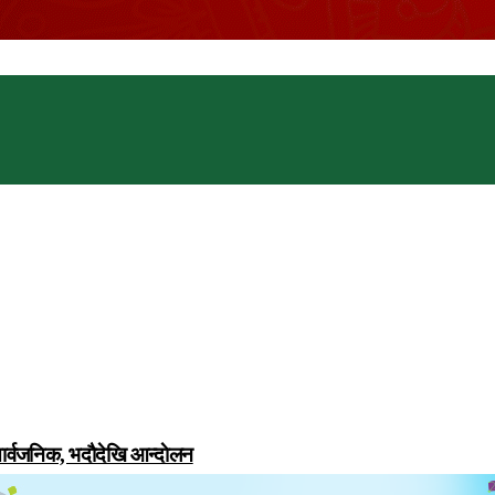
सार्वजनिक, भदाैदेखि आन्दाेलन