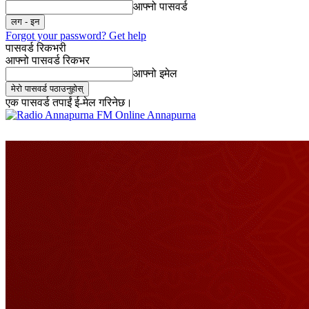
आफ्नो पासवर्ड
Forgot your password? Get help
पासवर्ड रिकभरी
आफ्नो पासवर्ड रिकभर
आफ्नो इमेल
एक पासवर्ड तपाईं ई-मेल गरिनेछ।
Online Annapurna