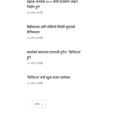
बझाङ-बनलेक ४०० केभी प्रसारण लाइन
निर्माण हुने
१४ घण्टा अगाडि
बिहीबारका लागि तोकियो विदेशी मुद्राको
विनिमयदर
१४ घण्टा अगाडि
एमालेको सदस्यता प्रणाली पूर्णतः ‘डिजिटल’
हुने
१५ घण्टा अगाडि
‘डिजिटल’ बन्दै खुला बजार कारोबार
१५ घण्टा अगाडि
लोड