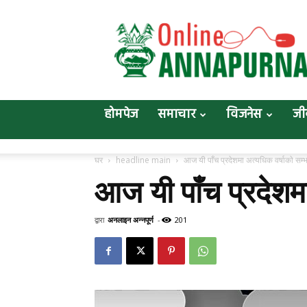
Online
Annapurna
होमपेज
समाचार
विजनेस
जी
घर
headline main
आज यी पाँच प्रदेशमा अत्यधिक वर्षाकाे सम्
आज यी पाँच प्रदेशमा
द्वारा
अनलाइन अन्नपूर्ण
-
201