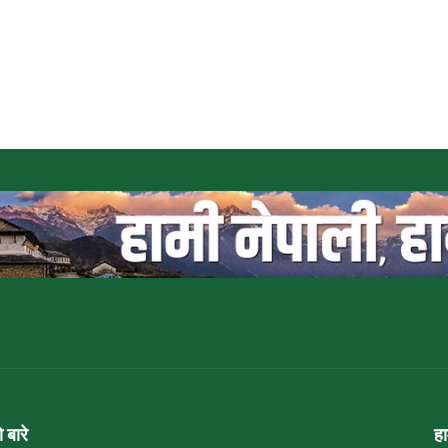
ो बारे
ह