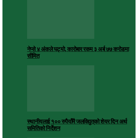
नेप्से ४ अंकले घट्यो, कारोबार रकम ३ अर्ब ७७ करोडमा
सीमित
स्थानीयलाई १०० रुपैयाँमै जलविद्युत्‌को शेयर दिन अर्थ
समितिको निर्देशन