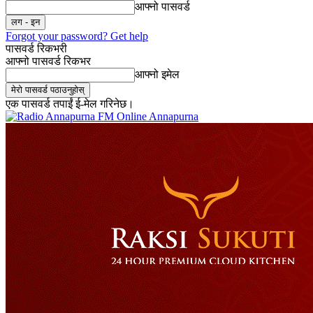
आफ्नो पासवर्ड
Forgot your password? Get help
पासवर्ड रिकभरी
आफ्नो पासवर्ड रिकभर
आफ्नो इमेल
एक पासवर्ड तपाईं ई-मेल गरिनेछ।
Online Annapurna