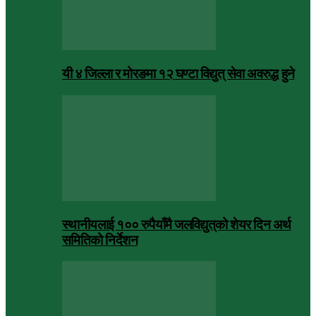
यी ४ जिल्ला र मोरङमा १२ घण्टा विद्युत् सेवा अवरुद्ध हुने
स्थानीयलाई १०० रुपैयाँमै जलविद्युत्‌को शेयर दिन अर्थ
समितिको निर्देशन