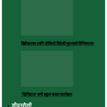
बिहीबारका लागि तोकियो विदेशी मुद्राको विनिमयदर
‘डिजिटल’ बन्दै खुला बजार कारोबार
जीवनशैली