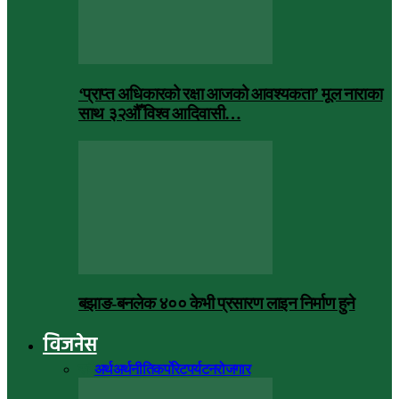
‘प्राप्त अधिकारको रक्षा आजको आवश्यकता’ मूल नाराका
साथ ३२औँ विश्व आदिवासी…
बझाङ-बनलेक ४०० केभी प्रसारण लाइन निर्माण हुने
विजनेस
सबै
अर्थ
अर्थनीति
कर्पोरेट
पर्यटन
रोजगार