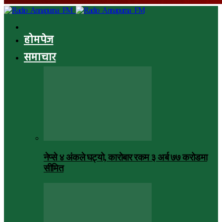
होमपेज
समाचार
नेप्से ४ अंकले घट्यो, कारोबार रकम ३ अर्ब ७७ करोडमा
सीमित