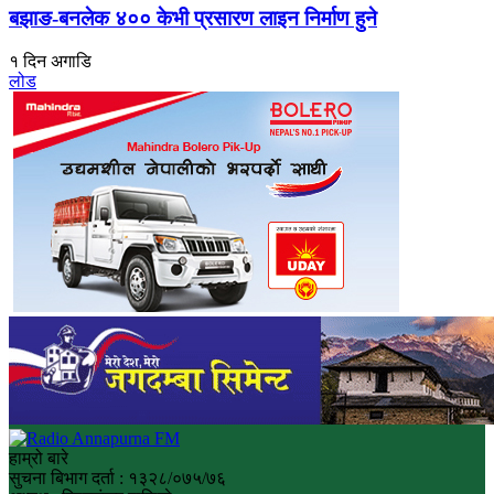
बझाङ-बनलेक ४०० केभी प्रसारण लाइन निर्माण हुने
१ दिन अगाडि
लोड
हाम्रो बारे
सुचना बिभाग दर्ता : १३२८/०७५/७६