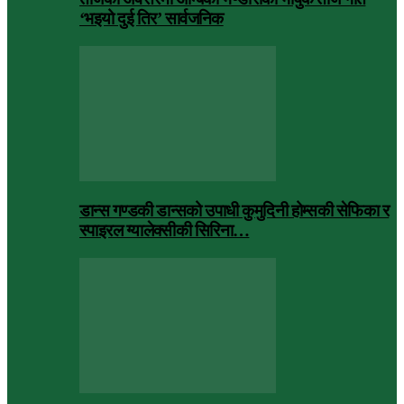
‘भइयो दुई तिर’ सार्वजनिक
डान्स गण्डकी डान्सको उपाधी कुमुदिनी होम्सकी सेफिका र
स्पाइरल ग्यालेक्सीकी सिरिना…