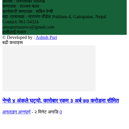
अध्यक्ष : विश्वशंखर पालिखे
सम्पादक : सञ्जय मल्ल
कार्यकारी सम्पादक : सबिन रेग्मी
महा–प्रबन्धक : नारायण पौडेल Pokhara-4, Gairapatan, Nepal
Contact: 061-54324
annapurnanews@gmail.com
हामीलाई पालन
© Developed by :
Ashish Puri
बढी कथाहरू
नेप्से ४ अंकले घट्यो, कारोबार रकम ३ अर्ब ७७ करोडमा सीमित
अनलाइन अन्नपूर्ण
-
२ मिनेट अगाडि
0