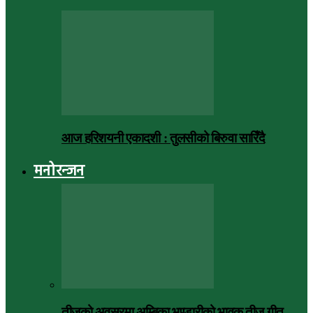
आज हरिशयनी एकादशी : तुलसीको बिरुवा सारिँदै
मनोरन्जन
तीजको अवसरमा अम्बिका भण्डारीको भावुक तीज गीत