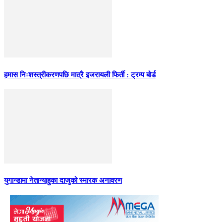
हमास निःशस्त्रीकरणपछि मात्रै इजरायली फिर्ती : ट्रम्प बोर्ड
युगान्डामा नेतान्याहुका दाजुको स्मारक अनावरण