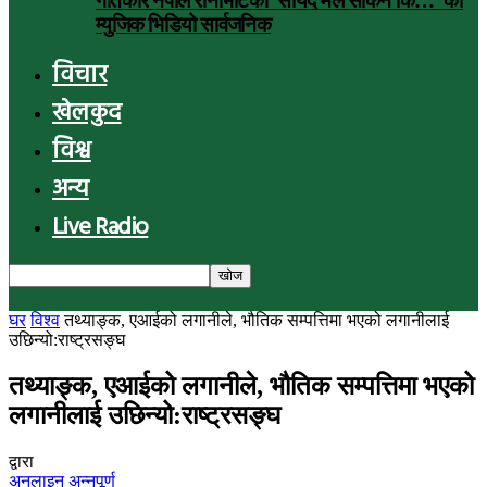
गीतकार नेपाल रानाभाटको ‘सायद मैले सकिनँ कि…’ को
म्युजिक भिडियो सार्वजनिक
विचार
खेलकुद
विश्व
अन्य
Live Radio
घर
विश्व
तथ्याङ्क, एआईको लगानीले, भौतिक सम्पत्तिमा भएको लगानीलाई
उछिन्यो:राष्ट्रसङ्घ
तथ्याङ्क, एआईको लगानीले, भौतिक सम्पत्तिमा भएको
लगानीलाई उछिन्यो:राष्ट्रसङ्घ
द्वारा
अनलाइन अन्नपूर्ण