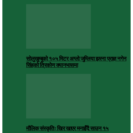
सोलुखुम्बुको १०५ मिटर अग्लो जुम्लिया झरना प्राज्ञ नगेन
सिंहको त्रिकोण क्यानभासमा
मौलिक संस्कृतिः खिर खाएर मनाइँदै साउन १५