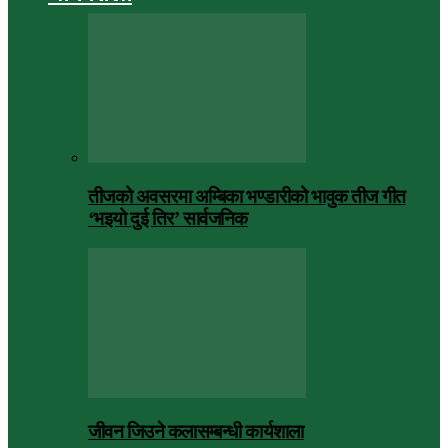
तीजको अवसरमा अम्बिका भण्डारीको भावुक तीज गीत
‘भइयो दुई तिर’ सार्वजनिक
जीवन जिउने कलासम्बन्धी कार्यशाला