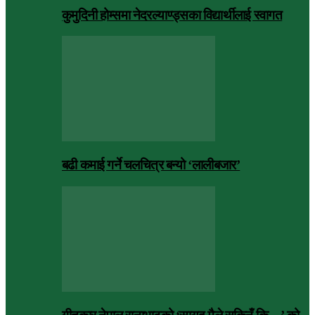
कुमुदिनी होम्समा नेदरल्याण्ड्सका विद्यार्थीलाई स्वागत
बढी कमाई गर्ने चलचित्र बन्यो ‘लालीबजार’