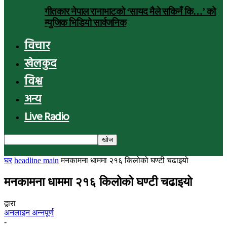
गीतकार नेपाल रानाभाटको ‘सायद मैले सकिनँ कि…’ को
म्युजिक भिडियो सार्वजनिक
विचार
खेलकुद
विश्व
अन्य
Live Radio
घर
headline main
मनकामना धाममा २१६ किलोको घण्टी चढाइयो
मनकामना धाममा २१६ किलोको घण्टी चढाइयो
द्वारा
अनलाइन अन्नपूर्ण
-