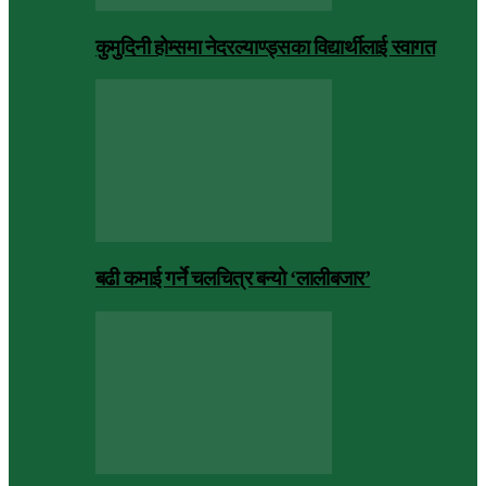
कुमुदिनी होम्समा नेदरल्याण्ड्सका विद्यार्थीलाई स्वागत
बढी कमाई गर्ने चलचित्र बन्यो ‘लालीबजार’