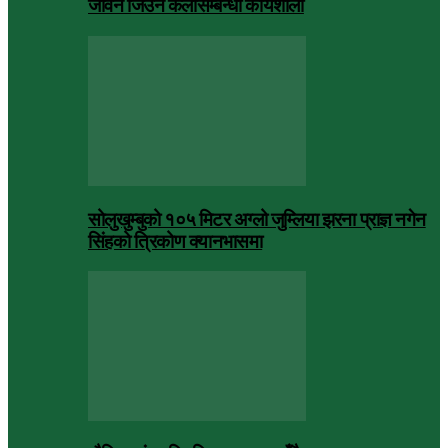
जीवन जिउने कलासम्बन्धी कार्यशाला
सोलुखुम्बुको १०५ मिटर अग्लो जुम्लिया झरना प्राज्ञ नगेन
सिंहको त्रिकोण क्यानभासमा