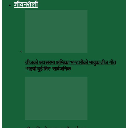
जीवनशैली
तीजको अवसरमा अम्बिका भण्डारीको भावुक तीज गीत
‘भइयो दुई तिर’ सार्वजनिक