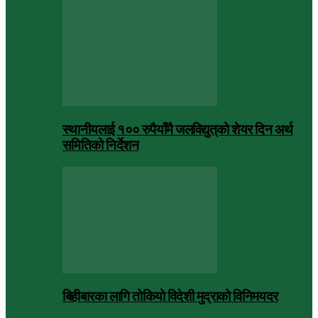
स्थानीयलाई १०० रुपैयाँमै जलविद्युत्‌को शेयर दिन अर्थ
समितिको निर्देशन
बिहीबारका लागि तोकियो विदेशी मुद्राको विनिमयदर