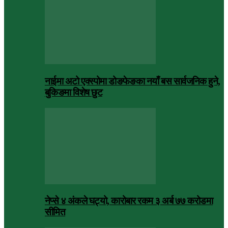
नाईमा अटो एक्स्पोमा डोङफेङका नयाँ बस सार्वजनिक हुने,
बुकिङमा विशेष छुट
नेप्से ४ अंकले घट्यो, कारोबार रकम ३ अर्ब ७७ करोडमा
सीमित