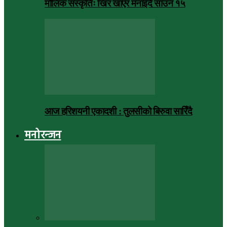
मौलिक संस्कृतिः खिर खाएर मनाइँदै साउन १५
आज हरिशयनी एकादशी : तुलसीको बिरुवा सारिँदै
मनोरन्जन