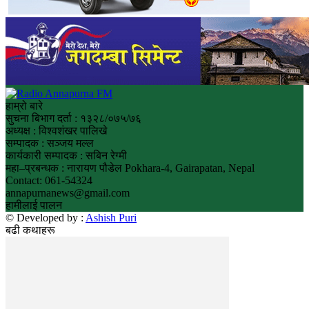
हाम्रो बारे
सुचना बिभाग दर्ता : १३२८/०७५/७६
अध्यक्ष : विश्वशंखर पालिखे
सम्पादक : सञ्जय मल्ल
कार्यकारी सम्पादक : सबिन रेग्मी
महा–प्रबन्धक : नारायण पौडेल Pokhara-4, Gairapatan, Nepal
Contact: 061-54324
annapurnanews@gmail.com
हामीलाई पालन
© Developed by :
Ashish Puri
बढी कथाहरू