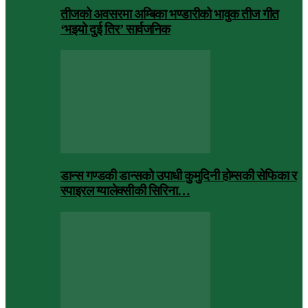
तीजको अवसरमा अम्बिका भण्डारीको भावुक तीज गीत
‘भइयो दुई तिर’ सार्वजनिक
डान्स गण्डकी डान्सको उपाधी कुमुदिनी होम्सकी सेफिका र
स्पाइरल ग्यालेक्सीकी सिरिना…