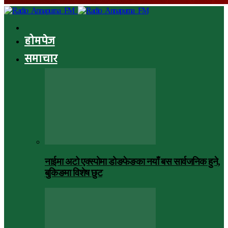
होमपेज
समाचार
नाईमा अटो एक्स्पोमा डोङफेङका नयाँ बस सार्वजनिक हुने,
बुकिङमा विशेष छुट