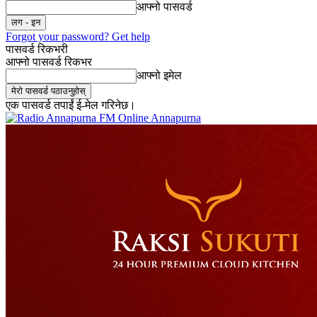
आफ्नो पासवर्ड
Forgot your password? Get help
पासवर्ड रिकभरी
आफ्नो पासवर्ड रिकभर
आफ्नो इमेल
एक पासवर्ड तपाईं ई-मेल गरिनेछ।
Online Annapurna