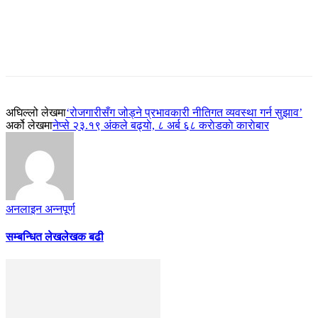
अघिल्लो लेखमा
‘रोजगारीसँग जोड्ने प्रभावकारी नीतिगत व्यवस्था गर्न सुझाव’
अर्को लेखमा
नेप्से २३.१९ अंकले बढ्याे, ८ अर्ब ६८ कराेडकाे काराेबार
अनलाइन अन्नपूर्ण
सम्बन्धित लेख
लेखक बढी