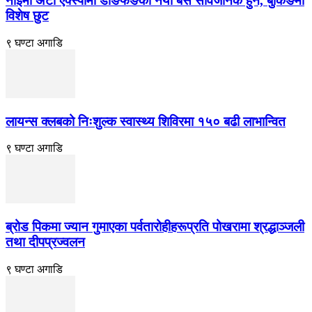
नाईमा अटो एक्स्पोमा डोङफेङका नयाँ बस सार्वजनिक हुने, बुकिङमा
विशेष छुट
९ घण्टा अगाडि
लायन्स क्लबको निःशुल्क स्वास्थ्य शिविरमा १५० बढी लाभान्वित
९ घण्टा अगाडि
ब्रोड पिकमा ज्यान गुमाएका पर्वतारोहीहरूप्रति पोखरामा श्रद्धाञ्जली
तथा दीपप्रज्वलन
९ घण्टा अगाडि