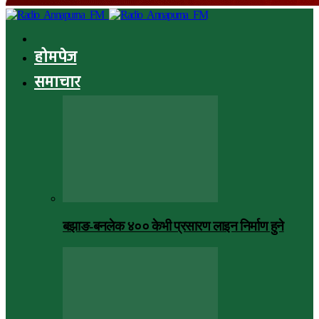
होमपेज
समाचार
बझाङ-बनलेक ४०० केभी प्रसारण लाइन निर्माण हुने