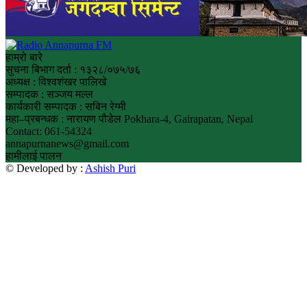
हाम्रो बारे
सुचना बिभाग दर्ता : १३२८/०७५/७६
अध्यक्ष : विश्वशंखर पालिखे
सम्पादक : सञ्जय मल्ल
कार्यकारी सम्पादक : सबिन रेग्मी
महा–प्रबन्धक : नारायण पौडेल Pokhara-4, Gairapatan, Nepal
Contact: 061-54324
annapurnanews@gmail.com
हामीलाई पालन
© Developed by :
Ashish Puri