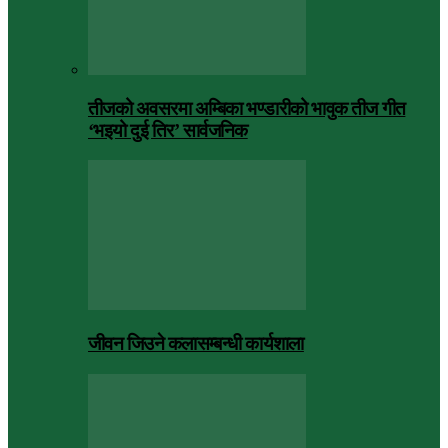
तीजको अवसरमा अम्बिका भण्डारीको भावुक तीज गीत
‘भइयो दुई तिर’ सार्वजनिक
जीवन जिउने कलासम्बन्धी कार्यशाला