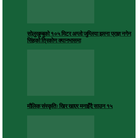
सोलुखुम्बुको १०५ मिटर अग्लो जुम्लिया झरना प्राज्ञ नगेन
सिंहको त्रिकोण क्यानभासमा
मौलिक संस्कृतिः खिर खाएर मनाइँदै साउन १५