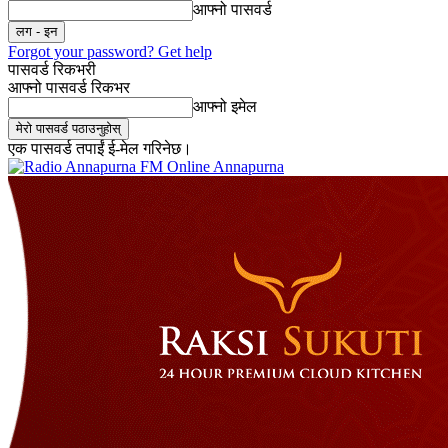
आफ्नो पासवर्ड
Forgot your password? Get help
पासवर्ड रिकभरी
आफ्नो पासवर्ड रिकभर
आफ्नो इमेल
एक पासवर्ड तपाईं ई-मेल गरिनेछ।
Online Annapurna