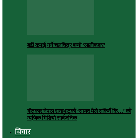
बढी कमाई गर्ने चलचित्र बन्यो ‘लालीबजार’
गीतकार नेपाल रानाभाटको ‘सायद मैले सकिनँ कि…’ को
म्युजिक भिडियो सार्वजनिक
विचार