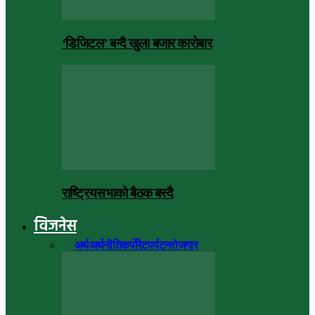
‘डिजिटल’ बन्दै खुला बजार कारोबार
राष्ट्रियसभाको बैठक बस्दै
विजनेस
सबै
अर्थ
अर्थनीति
कर्पोरेट
पर्यटन
रोजगार