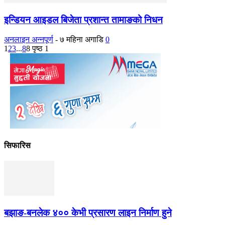
इन्डियन आइडल बिजेता प्रशान्त तामाङको निधन
अनलाइन अन्नपूर्ण
-
७ महिना अगाडि
0
1
2
3
...
8
8 पृष्ठ 1
सिफारिस
बझाङ-बनलेक ४०० केभी प्रसारण लाइन निर्माण हुने