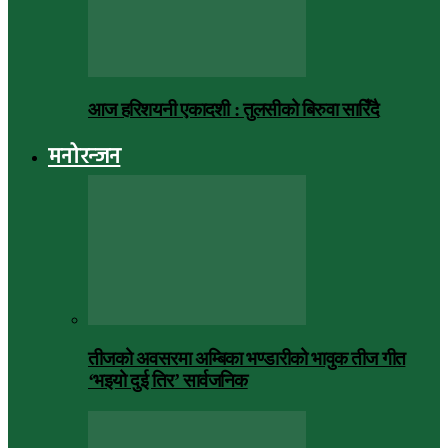
आज हरिशयनी एकादशी : तुलसीको बिरुवा सारिँदै
मनोरन्जन
तीजको अवसरमा अम्बिका भण्डारीको भावुक तीज गीत
‘भइयो दुई तिर’ सार्वजनिक