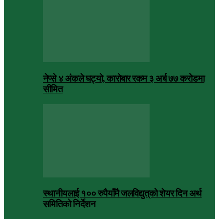
नेप्से ४ अंकले घट्यो, कारोबार रकम ३ अर्ब ७७ करोडमा
सीमित
स्थानीयलाई १०० रुपैयाँमै जलविद्युत्‌को शेयर दिन अर्थ
समितिको निर्देशन