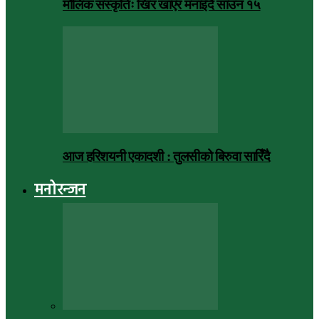
मौलिक संस्कृतिः खिर खाएर मनाइँदै साउन १५
आज हरिशयनी एकादशी : तुलसीको बिरुवा सारिँदै
मनोरन्जन