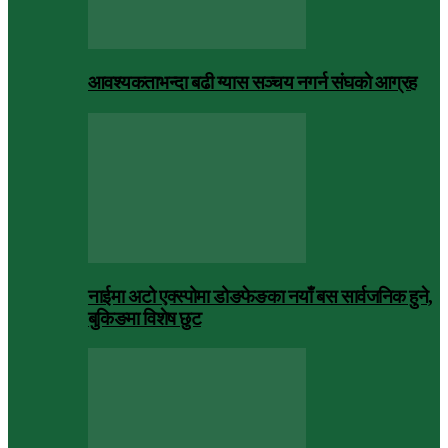
आवश्यकताभन्दा बढी ग्यास सञ्चय नगर्न संघकाे आग्रह
नाईमा अटो एक्स्पोमा डोङफेङका नयाँ बस सार्वजनिक हुने,
बुकिङमा विशेष छुट