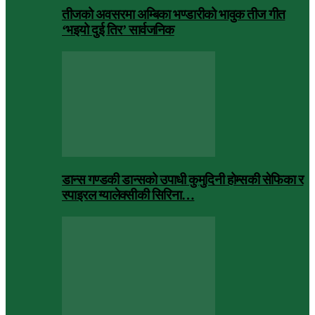
तीजको अवसरमा अम्बिका भण्डारीको भावुक तीज गीत
‘भइयो दुई तिर’ सार्वजनिक
डान्स गण्डकी डान्सको उपाधी कुमुदिनी होम्सकी सेफिका र
स्पाइरल ग्यालेक्सीकी सिरिना…