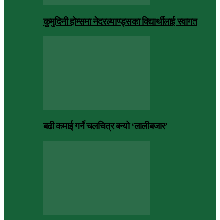
कुमुदिनी होम्समा नेदरल्याण्ड्सका विद्यार्थीलाई स्वागत
बढी कमाई गर्ने चलचित्र बन्यो ‘लालीबजार’