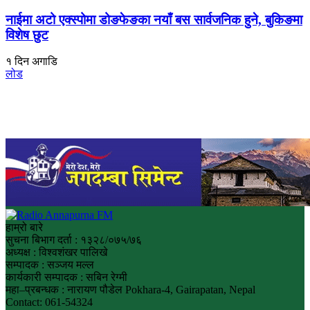
नाईमा अटो एक्स्पोमा डोङफेङका नयाँ बस सार्वजनिक हुने, बुकिङमा
विशेष छुट
१ दिन अगाडि
लोड
हाम्रो बारे
सुचना बिभाग दर्ता : १३२८/०७५/७६
अध्यक्ष : विश्वशंखर पालिखे
सम्पादक : सञ्जय मल्ल
कार्यकारी सम्पादक : सबिन रेग्मी
महा–प्रबन्धक : नारायण पौडेल Pokhara-4, Gairapatan, Nepal
Contact: 061-54324