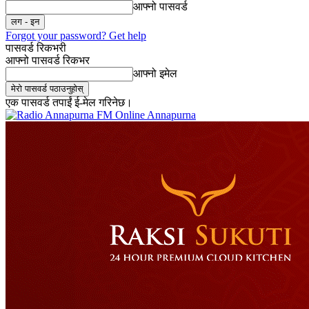
आफ्नो पासवर्ड
Forgot your password? Get help
पासवर्ड रिकभरी
आफ्नो पासवर्ड रिकभर
आफ्नो इमेल
एक पासवर्ड तपाईं ई-मेल गरिनेछ।
Online Annapurna