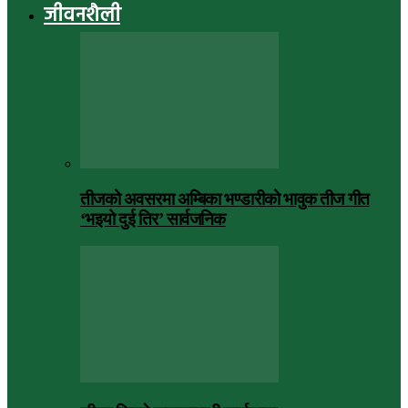
जीवनशैली
तीजको अवसरमा अम्बिका भण्डारीको भावुक तीज गीत
‘भइयो दुई तिर’ सार्वजनिक