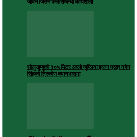
जीवन जिउने कलासम्बन्धी कार्यशाला
सोलुखुम्बुको १०५ मिटर अग्लो जुम्लिया झरना प्राज्ञ नगेन
सिंहको त्रिकोण क्यानभासमा