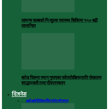
लायन्स क्लबको निःशुल्क स्वास्थ्य शिविरमा १५० बढी
लाभान्वित
ब्रोड पिकमा ज्यान गुमाएका पर्वतारोहीहरूप्रति पोखरामा
श्रद्धाञ्जली तथा दीपप्रज्वलन
विजनेस
सबै
अर्थ
अर्थनीति
कर्पोरेट
पर्यटन
रोजगार