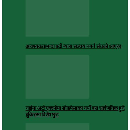
आवश्यकताभन्दा बढी ग्यास सञ्चय नगर्न संघकाे आग्रह
नाईमा अटो एक्स्पोमा डोङफेङका नयाँ बस सार्वजनिक हुने,
बुकिङमा विशेष छुट