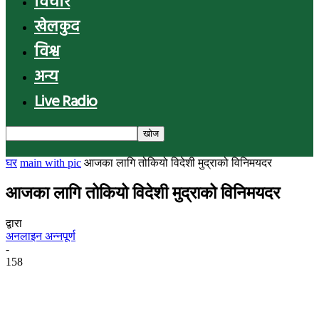
विचार
खेलकुद
विश्व
अन्य
Live Radio
घर
main with pic
आजका लागि तोकियो विदेशी मुद्राको विनिमयदर
आजका लागि तोकियो विदेशी मुद्राको विनिमयदर
द्वारा
अनलाइन अन्नपूर्ण
-
158