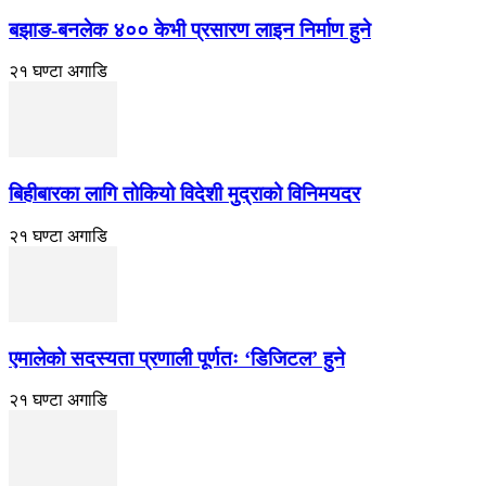
बझाङ-बनलेक ४०० केभी प्रसारण लाइन निर्माण हुने
२१ घण्टा अगाडि
बिहीबारका लागि तोकियो विदेशी मुद्राको विनिमयदर
२१ घण्टा अगाडि
एमालेको सदस्यता प्रणाली पूर्णतः ‘डिजिटल’ हुने
२१ घण्टा अगाडि