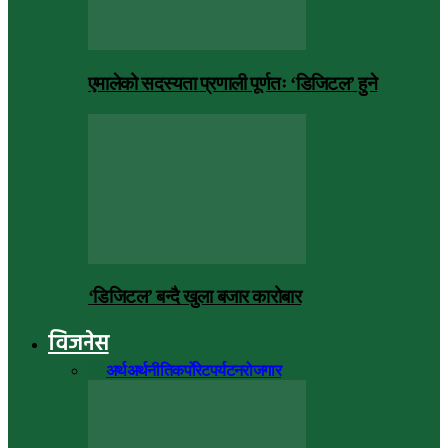
एमालेको सदस्यता प्रणाली पूर्णतः ‘डिजिटल’ हुने
‘डिजिटल’ बन्दै खुला बजार कारोबार
विजनेस
सबै
अर्थ
अर्थनीति
कर्पोरेट
पर्यटन
रोजगार