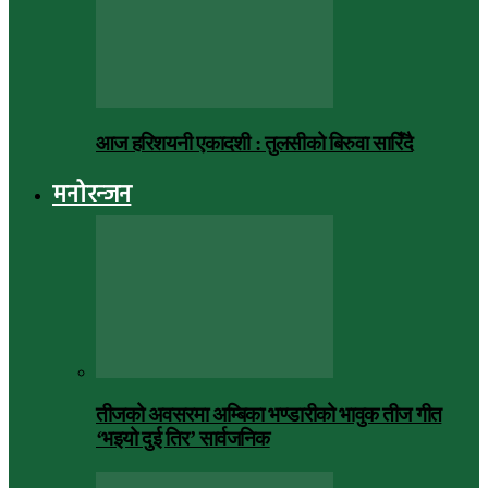
आज हरिशयनी एकादशी : तुलसीको बिरुवा सारिँदै
मनोरन्जन
तीजको अवसरमा अम्बिका भण्डारीको भावुक तीज गीत
‘भइयो दुई तिर’ सार्वजनिक