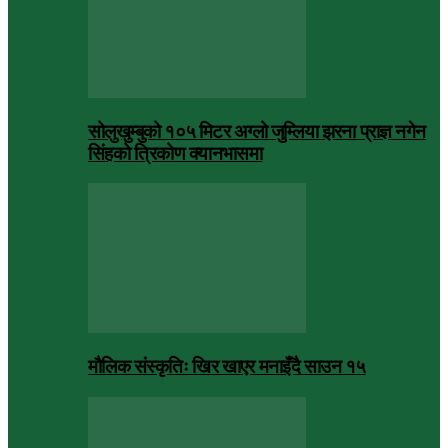
सोलुखुम्बुको १०५ मिटर अग्लो जुम्लिया झरना प्राज्ञ नगेन
सिंहको त्रिकोण क्यानभासमा
मौलिक संस्कृतिः खिर खाएर मनाइँदै साउन १५