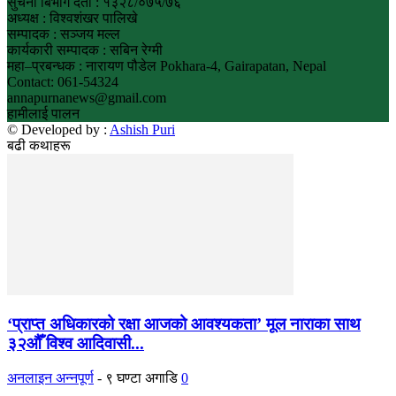
सुचना बिभाग दर्ता : १३२८/०७५/७६
अध्यक्ष : विश्वशंखर पालिखे
सम्पादक : सञ्जय मल्ल
कार्यकारी सम्पादक : सबिन रेग्मी
महा–प्रबन्धक : नारायण पौडेल Pokhara-4, Gairapatan, Nepal
Contact: 061-54324
annapurnanews@gmail.com
हामीलाई पालन
© Developed by :
Ashish Puri
बढी कथाहरू
‘प्राप्त अधिकारको रक्षा आजको आवश्यकता’ मूल नाराका साथ
३२औँ विश्व आदिवासी...
अनलाइन अन्नपूर्ण
-
९ घण्टा अगाडि
0