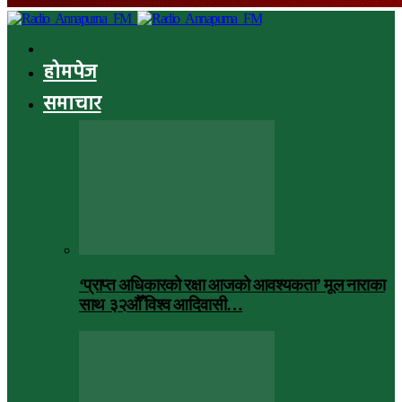
होमपेज
समाचार
‘प्राप्त अधिकारको रक्षा आजको आवश्यकता’ मूल नाराका
साथ ३२औँ विश्व आदिवासी…