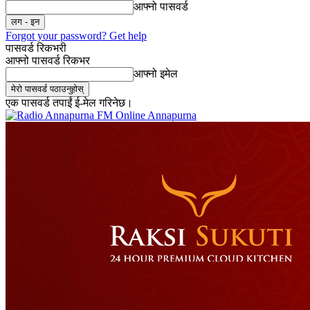
आफ्नो पासवर्ड
Forgot your password? Get help
पासवर्ड रिकभरी
आफ्नो पासवर्ड रिकभर
आफ्नो इमेल
एक पासवर्ड तपाईं ई-मेल गरिनेछ।
Online Annapurna