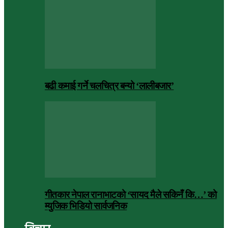
बढी कमाई गर्ने चलचित्र बन्यो ‘लालीबजार’
गीतकार नेपाल रानाभाटको ‘सायद मैले सकिनँ कि…’ को
म्युजिक भिडियो सार्वजनिक