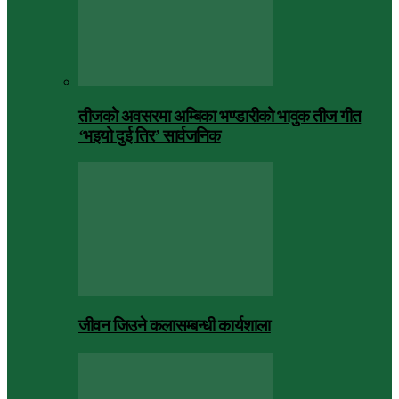
तीजको अवसरमा अम्बिका भण्डारीको भावुक तीज गीत
‘भइयो दुई तिर’ सार्वजनिक
जीवन जिउने कलासम्बन्धी कार्यशाला