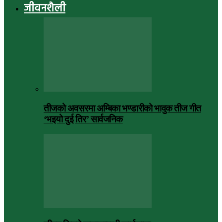
जीवनशैली
तीजको अवसरमा अम्बिका भण्डारीको भावुक तीज गीत
‘भइयो दुई तिर’ सार्वजनिक