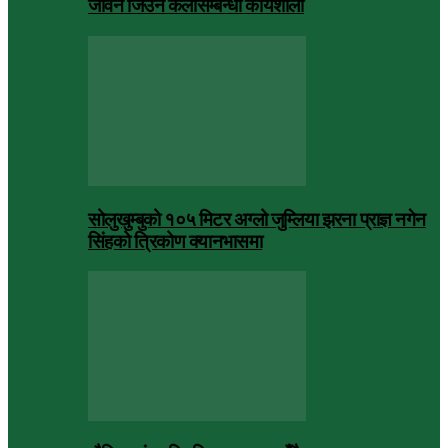
जीवन जिउने कलासम्बन्धी कार्यशाला
सोलुखुम्बुको १०५ मिटर अग्लो जुम्लिया झरना प्राज्ञ नगेन
सिंहको त्रिकोण क्यानभासमा