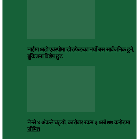
नाईमा अटो एक्स्पोमा डोङफेङका नयाँ बस सार्वजनिक हुने,
बुकिङमा विशेष छुट
नेप्से ४ अंकले घट्यो, कारोबार रकम ३ अर्ब ७७ करोडमा
सीमित