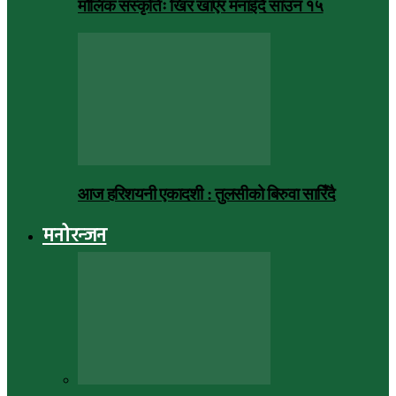
मौलिक संस्कृतिः खिर खाएर मनाइँदै साउन १५
आज हरिशयनी एकादशी : तुलसीको बिरुवा सारिँदै
मनोरन्जन