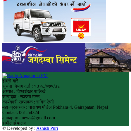
हाम्रो बारे
सुचना बिभाग दर्ता : १३२८/०७५/७६
अध्यक्ष : विश्वशंखर पालिखे
सम्पादक : सञ्जय मल्ल
कार्यकारी सम्पादक : सबिन रेग्मी
महा–प्रबन्धक : नारायण पौडेल Pokhara-4, Gairapatan, Nepal
Contact: 061-54324
annapurnanews@gmail.com
हामीलाई पालन
© Developed by :
Ashish Puri