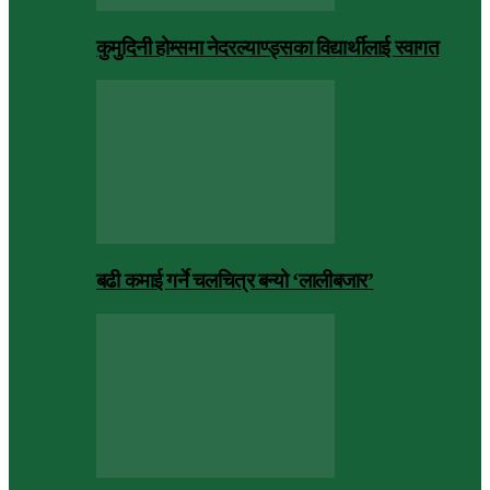
कुमुदिनी होम्समा नेदरल्याण्ड्सका विद्यार्थीलाई स्वागत
बढी कमाई गर्ने चलचित्र बन्यो ‘लालीबजार’