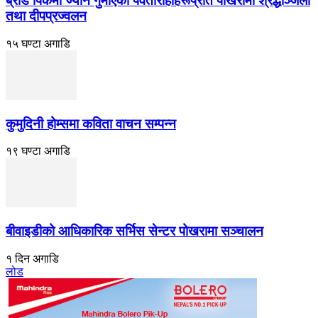
ब्रोड पिकमा ज्यान गुमाएका पर्वतारोहीहरूप्रति पोखरामा श्रद्धाञ्जली
तथा दीपप्रज्वलन
१५ घण्टा अगाडि
कुमुदिनी होम्समा कविता वाचन सम्पन्न
१९ घण्टा अगाडि
बीवाइडीको आधिकारिक सर्भिस सेन्टर पोखरामा सञ्चालन
१ दिन अगाडि
लोड