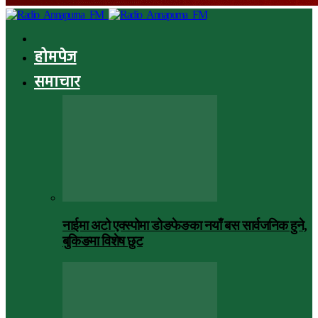
होमपेज
समाचार
नाईमा अटो एक्स्पोमा डोङफेङका नयाँ बस सार्वजनिक हुने,
बुकिङमा विशेष छुट