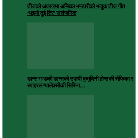
तीजको अवसरमा अम्बिका भण्डारीको भावुक तीज गीत
‘भइयो दुई तिर’ सार्वजनिक
डान्स गण्डकी डान्सको उपाधी कुमुदिनी होम्सकी सेफिका र
स्पाइरल ग्यालेक्सीकी सिरिना…