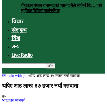
गीतकार नेपाल रानाभाटको ‘सायद मैले सकिनँ कि…’ को
म्युजिक भिडियो सार्वजनिक
विचार
खेलकुद
विश्व
अन्य
Live Radio
घर
main with pic
थपिए आठ लाख ३७ हजार नयाँ मतदाता
थपिए आठ लाख ३७ हजार नयाँ मतदाता
द्वारा
अनलाइन अन्नपूर्ण
-