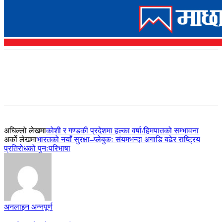
अघिल्लो लेखमा
कोशी र गण्डकी प्रदेशमा हल्का वर्षा/हिमपातको सम्भावना
अर्को लेखमा
भारतको नयाँ सुरक्षा–प्लेबुकः संयमभन्दा अगाडि बढेर राष्ट्रिय
प्रतिरोधको पुनःपरिभाषा
अनलाइन अन्नपूर्ण