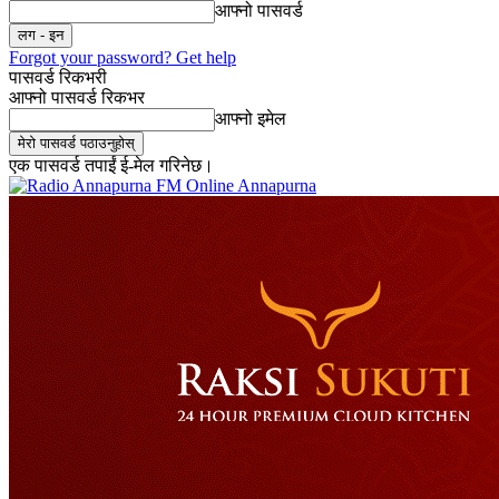
आफ्नो पासवर्ड
Forgot your password? Get help
पासवर्ड रिकभरी
आफ्नो पासवर्ड रिकभर
आफ्नो इमेल
एक पासवर्ड तपाईं ई-मेल गरिनेछ।
Online Annapurna