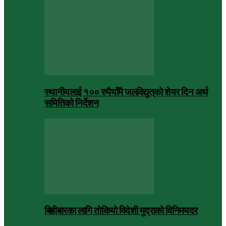
स्थानीयलाई १०० रुपैयाँमै जलविद्युत्‌को शेयर दिन अर्थ
समितिको निर्देशन
बिहीबारका लागि तोकियो विदेशी मुद्राको विनिमयदर