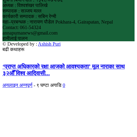
अध्यक्ष : विश्वशंखर पालिखे
सम्पादक : सञ्जय मल्ल
कार्यकारी सम्पादक : सबिन रेग्मी
महा–प्रबन्धक : नारायण पौडेल Pokhara-4, Gairapatan, Nepal
Contact: 061-54324
annapurnanews@gmail.com
हामीलाई पालन
© Developed by :
Ashish Puri
बढी कथाहरू
‘प्राप्त अधिकारको रक्षा आजको आवश्यकता’ मूल नाराका साथ
३२औँ विश्व आदिवासी...
अनलाइन अन्नपूर्ण
-
९ घण्टा अगाडि
0