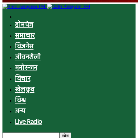
होमपेज
समाचार
विजनेस
जीवनशैली
मनोरन्जन
विचार
खेलकुद
विश्व
अन्य
Live Radio