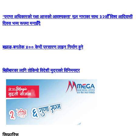
‘प्राप्त अधिकारको रक्षा आजको आवश्यकता’ मूल नाराका साथ ३२औँ विश्व आदिवासी
दिवस भव्य रूपमा मनाइँदै
बझाङ-बनलेक ४०० केभी प्रसारण लाइन निर्माण हुने
बिहीबारका लागि तोकियो विदेशी मुद्राको विनिमयदर
सिफारिस