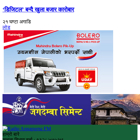
‘डिजिटल’ बन्दै खुला बजार कारोबार
२१ घण्टा अगाडि
लोड
हाम्रो बारे
सुचना बिभाग दर्ता : १३२८/०७५/७६