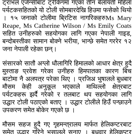
ट्राभल एजेन्सीबाट ट्रेकिंगमा गएका तीन बेलायती महिला
पर्यटकसहितको यो टोली सोमबारदेखि हिउमा फसेको थियो
। १५ जनाको टोलीमा ब्रिटिस नागरिकहरुMs Mary
Reape, Ms Catherine Wilson / Ms Emily Coats
सहित उनीहरुको सहयोगका लागि गएका नेपाली गाइड,
बन्दोबस्तीका सामान बोक्ने भरीया, भान्छे समेत गररेर १२
जना नेपाली रहेका छन्।
संसारको सातौ अग्लो धौलागिरि हिमालको आधार क्षेत्र हुदै
मुस्ताङ प्रवेश गरेका उनीहरु हिमपातका कारण बिच
बाटोमा नै अलपत्र परेका थिए । प्रजिअ भुषालले बुधबार
मौसम केही अनुकूल भएकाले माथिल्लो क्षेत्रबाट
पर्यटकहरू झर्दै गरेको र तलबाट थप सहयोगका लागि
उद्धार टोली पठाएको बताए । उद्धार टोलीले हिउँ पन्छाउने
उपकरण समेत बोकेर गएको छ ।
मौसम सहज हुदै गए गृहमन्त्रालय मार्फत हेलिकप्टरबाट
समेत उद्धार गरिने भुसालले सुनाए । बुधवार हेलिकप्टर