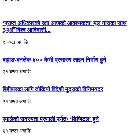
‘प्राप्त अधिकारको रक्षा आजको आवश्यकता’ मूल नाराका साथ
३२औँ विश्व आदिवासी...
९ घण्टा अगाडि
बझाङ-बनलेक ४०० केभी प्रसारण लाइन निर्माण हुने
२१ घण्टा अगाडि
बिहीबारका लागि तोकियो विदेशी मुद्राको विनिमयदर
२१ घण्टा अगाडि
एमालेको सदस्यता प्रणाली पूर्णतः ‘डिजिटल’ हुने
२१ घण्टा अगाडि