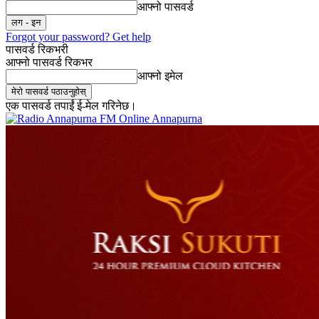
आफ्नो पासवर्ड
Forgot your password? Get help
पासवर्ड रिकभरी
आफ्नो पासवर्ड रिकभर
आफ्नो इमेल
एक पासवर्ड तपाईं ई-मेल गरिनेछ।
Online Annapurna