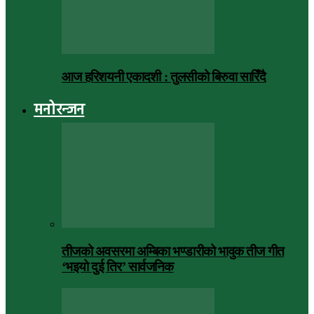
आज हरिशयनी एकादशी : तुलसीको बिरुवा सारिँदै
मनोरन्जन
तीजको अवसरमा अम्बिका भण्डारीको भावुक तीज गीत
‘भइयो दुई तिर’ सार्वजनिक