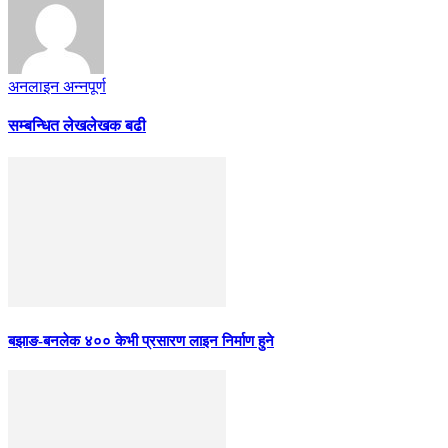
अनलाइन अन्नपूर्ण
सम्बन्धित लेख
लेखक बढी
बझाङ-बनलेक ४०० केभी प्रसारण लाइन निर्माण हुने