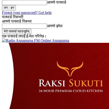
आफ्नो पासवर्ड
Forgot your password? Get help
पासवर्ड रिकभरी
आफ्नो पासवर्ड रिकभर
आफ्नो इमेल
एक पासवर्ड तपाईं ई-मेल गरिनेछ।
Online Annapurna