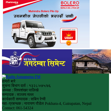
हाम्रो बारे
सुचना बिभाग दर्ता : १३२८/०७५/७६
अध्यक्ष : विश्वशंखर पालिखे
सम्पादक : सञ्जय मल्ल
कार्यकारी सम्पादक : सबिन रेग्मी
महा–प्रबन्धक : नारायण पौडेल Pokhara-4, Gairapatan, Nepal
Contact: 061-54324