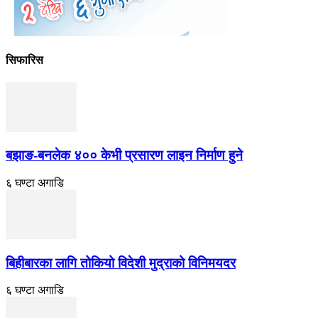
सिफारिस
बझाङ-बनलेक ४०० केभी प्रसारण लाइन निर्माण हुने
६ घण्टा अगाडि
बिहीबारका लागि तोकियो विदेशी मुद्राको विनिमयदर
६ घण्टा अगाडि