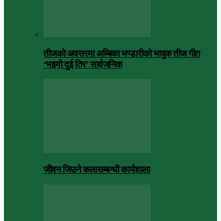
तीजको अवसरमा अम्बिका भण्डारीको भावुक तीज गीत
‘भइयो दुई तिर’ सार्वजनिक
जीवन जिउने कलासम्बन्धी कार्यशाला