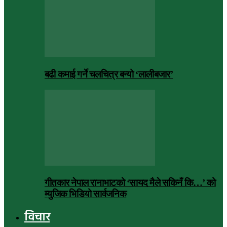
बढी कमाई गर्ने चलचित्र बन्यो ‘लालीबजार’
गीतकार नेपाल रानाभाटको ‘सायद मैले सकिनँ कि…’ को
म्युजिक भिडियो सार्वजनिक
विचार