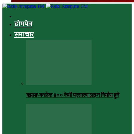
होमपेज
समाचार
बझाङ-बनलेक ४०० केभी प्रसारण लाइन निर्माण हुने