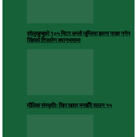
सोलुखुम्बुको १०५ मिटर अग्लो जुम्लिया झरना प्राज्ञ नगेन
सिंहको त्रिकोण क्यानभासमा
मौलिक संस्कृतिः खिर खाएर मनाइँदै साउन १५