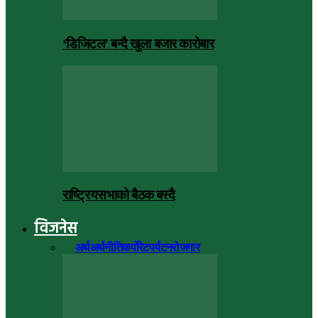
‘डिजिटल’ बन्दै खुला बजार कारोबार
राष्ट्रियसभाको बैठक बस्दै
विजनेस
सबै
अर्थ
अर्थनीति
कर्पोरेट
पर्यटन
रोजगार