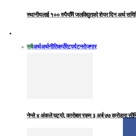
स्थानीयलाई १०० रुपैयाँमै जलविद्युत्‌को शेयर दिन अर्थ समित
विजनेस
सबै
अर्थ
अर्थनीति
कर्पोरेट
पर्यटन
रोजगार
नेप्से ४ अंकले घट्यो, कारोबार रकम ३ अर्ब ७७ करोडमा सी