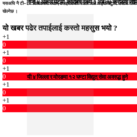
नेप्से ४ अंकले घट्यो, कारोबार रकम ३ अर्ब ७७ करोडमा सी
यसअघि नै टी–२० विश्वकपमा स्थान बनाइसकेको नेपाल आठ अङ्क बटुल्दै उपाधि नजिक
खेल्नेछ ।
यो खबर पढेर तपाईलाई कस्तो महसुस भयो ?
+1
0
+1
0
+1
0
यी ४ जिल्ला र मोरङमा १२ घण्टा विद्युत् सेवा अवरुद्ध हुने
+1
0
+1
0