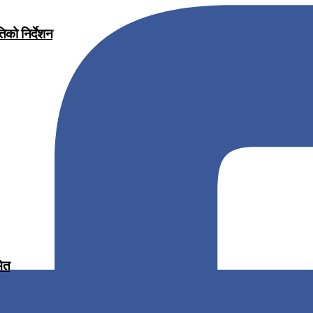
िको निर्देशन
मित