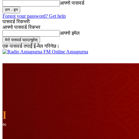
आफ्नो पासवर्ड
Forgot your password? Get help
पासवर्ड रिकभरी
आफ्नो पासवर्ड रिकभर
आफ्नो इमेल
एक पासवर्ड तपाईं ई-मेल गरिनेछ।
Online Annapurna