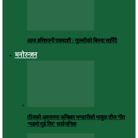
आज हरिशयनी एकादशी : तुलसीको बिरुवा सारिँदै
मनोरन्जन
तीजको अवसरमा अम्बिका भण्डारीको भावुक तीज गीत
‘भइयो दुई तिर’ सार्वजनिक