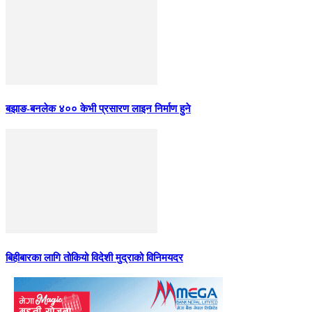
बझाङ-बनलेक ४०० केभी प्रसारण लाइन निर्माण हुने
बिहीबारका लागि तोकियो विदेशी मुद्राको विनिमयदर