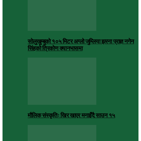
सोलुखुम्बुको १०५ मिटर अग्लो जुम्लिया झरना प्राज्ञ नगेन
सिंहको त्रिकोण क्यानभासमा
मौलिक संस्कृतिः खिर खाएर मनाइँदै साउन १५