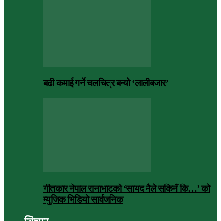
बढी कमाई गर्ने चलचित्र बन्यो ‘लालीबजार’
गीतकार नेपाल रानाभाटको ‘सायद मैले सकिनँ कि…’ को
म्युजिक भिडियो सार्वजनिक