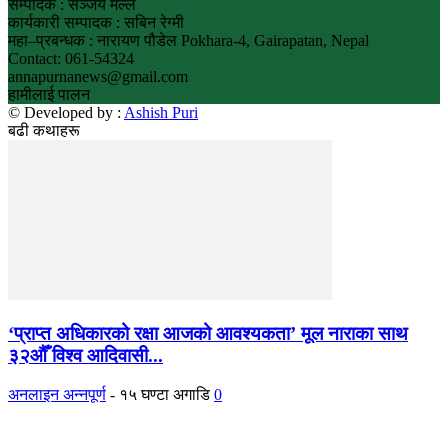
सम्पादक : सञ्जय मल्ल
कार्यकारी सम्पादक : सबिन रेग्मी
महा–प्रबन्धक : नारायण पौडेल Pokhara-4, Gairapatan, Nepal
Contact: 061-54324
annapurnanews@gmail.com
हामीलाई पालन
© Developed by :
Ashish Puri
बढी कथाहरू
‘प्राप्त अधिकारको रक्षा आजको आवश्यकता’ मूल नाराका साथ
३२औँ विश्व आदिवासी...
अनलाइन अन्नपूर्ण
-
१५ घण्टा अगाडि
0