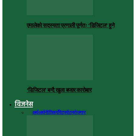
एमालेको सदस्यता प्रणाली पूर्णतः ‘डिजिटल’ हुने
‘डिजिटल’ बन्दै खुला बजार कारोबार
विजनेस
सबै
अर्थ
अर्थनीति
कर्पोरेट
पर्यटन
रोजगार