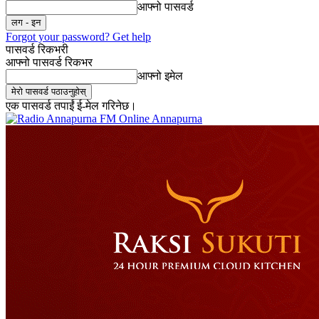
आफ्नो पासवर्ड
Forgot your password? Get help
पासवर्ड रिकभरी
आफ्नो पासवर्ड रिकभर
आफ्नो इमेल
एक पासवर्ड तपाईं ई-मेल गरिनेछ।
Online Annapurna