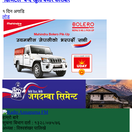
१ दिन अगाडि
लोड
हाम्रो बारे
सुचना बिभाग दर्ता : १३२८/०७५/७६
अध्यक्ष : विश्वशंखर पालिखे