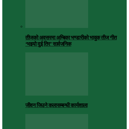
तीजको अवसरमा अम्बिका भण्डारीको भावुक तीज गीत
‘भइयो दुई तिर’ सार्वजनिक
जीवन जिउने कलासम्बन्धी कार्यशाला