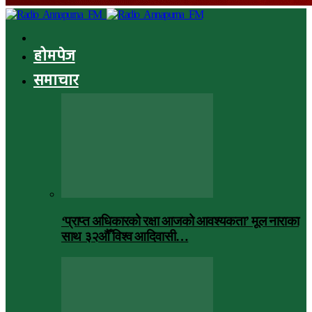
होमपेज
समाचार
‘प्राप्त अधिकारको रक्षा आजको आवश्यकता’ मूल नाराका
साथ ३२औँ विश्व आदिवासी…