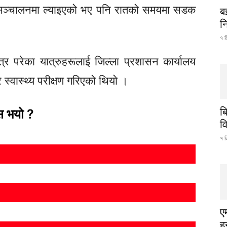
ञ्चालनमा ल्याइएको भए पनि रातको समयमा सडक
ब
नि
१ द
परेका यात्रुहरूलाई जिल्ला प्रशासन कार्यालय
स्वास्थ्य परीक्षण गरिएको थियो ।
ब
स भयो ?
व
१ द
ए
हु