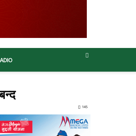
RADIO
बन्द
145