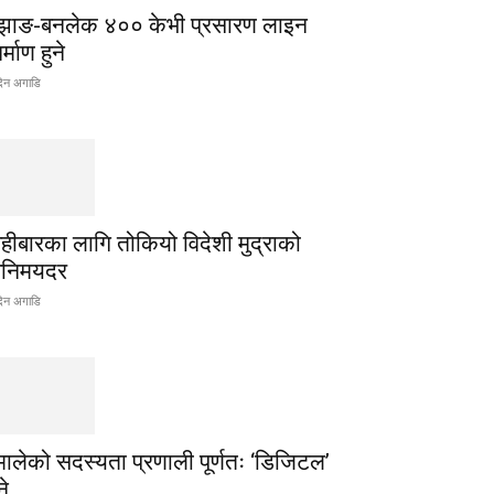
झाङ-बनलेक ४०० केभी प्रसारण लाइन
र्माण हुने
िन अगाडि
िहीबारका लागि तोकियो विदेशी मुद्राको
िनिमयदर
िन अगाडि
मालेको सदस्यता प्रणाली पूर्णतः ‘डिजिटल’
ने