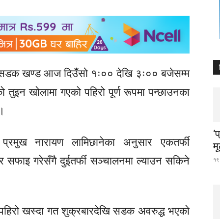
सडक खण्ड आज दिउँसो १ः०० देखि ३ः०० बजेसम्म
तुइन खोलामा गएको पहिरो पूर्ण रूपमा पन्छाउनका
 ।
‘
्रमुख नारायण लामिछानेका अनुसार एकतर्फी
म
 सफाइ गरेसँगै दुईतर्फी सञ्चालनमा ल्याउन सकिने
१९ 
पहिरो खस्दा गत शुक्रबारदेखि सडक अवरुद्ध भएको