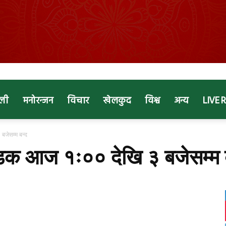
ली
मनोरन्जन
विचार
खेलकुद
विश्व
अन्य
LIVE 
जेसम्म बन्द
डक आज १ः०० देखि ३ बजेसम्म 