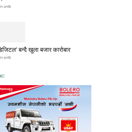
िन अगाडि
डिजिटल’ बन्दै खुला बजार कारोबार
िन अगाडि
ड