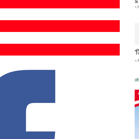
१ द
‘
१ द
लो