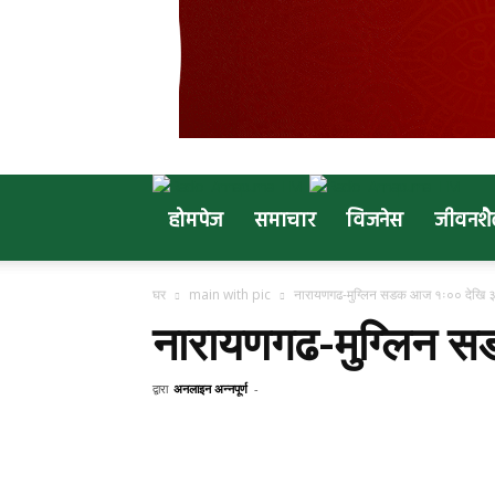
होमपेज
समाचार
विजनेस
जीवनशै
घर
main with pic
नारायणगढ-मुग्लिन सडक आज १ः०० देखि ३ ब
नारायणगढ-मुग्लिन स
द्वारा
अनलाइन अन्नपूर्ण
-