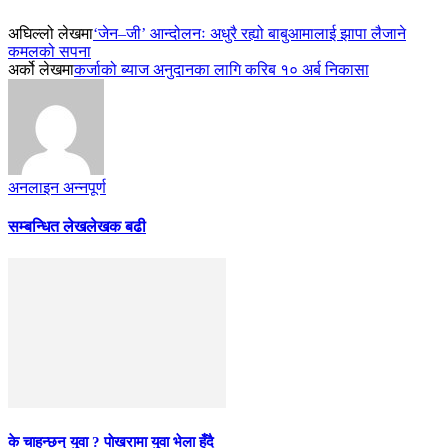
अघिल्लो लेखमा
‘जेन–जी’ आन्दोलनः अधुरै रह्यो बाबुआमालाई झापा लैजाने
कमलको सपना
अर्को लेखमा
कर्जाको ब्याज अनुदानका लागि करिब १० अर्ब निकासा
अनलाइन अन्नपूर्ण
सम्बन्धित लेख
लेखक बढी
के चाहन्छन् युवा ? पाेखरामा युवा भेला हुँदै