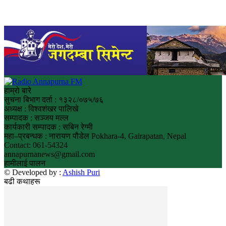
हाम्रो बारे
सुचना बिभाग दर्ता : १३२८/०७५/७६
अध्यक्ष : विश्वशंखर पालिखे
सम्पादक : सञ्जय मल्ल
कार्यकारी सम्पादक : सबिन रेग्मी
महा–प्रबन्धक : नारायण पौडेल Pokhara-4, Gairapatan, Nepal
Contact: 061-54324
annapurnanews@gmail.com
हामीलाई पालन
© Developed by :
Ashish Puri
बढी कथाहरू