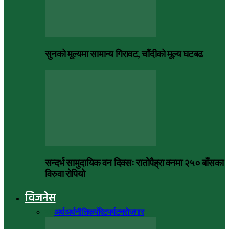
सुनको मूल्यमा सामान्य गिरावट, चाँदीको मूल्य घटबढ
सन्दर्भ सामुदायिक वन दिवसः रातोपैह्रा वनमा २५० बाँसका
विरुवा रोपियो
विजनेस
सबै
अर्थ
अर्थनीति
कर्पोरेट
पर्यटन
रोजगार