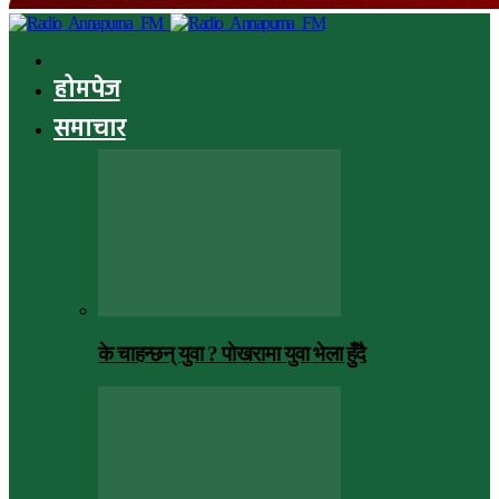
होमपेज
समाचार
के चाहन्छन् युवा ? पाेखरामा युवा भेला हुँदै