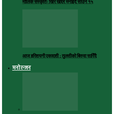
मौलिक संस्कृतिः खिर खाएर मनाइँदै साउन १५
आज हरिशयनी एकादशी : तुलसीको बिरुवा सारिँदै
मनोरन्जन