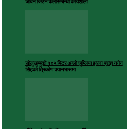
जीवन जिउने कलासम्बन्धी कार्यशाला
सोलुखुम्बुको १०५ मिटर अग्लो जुम्लिया झरना प्राज्ञ नगेन
सिंहको त्रिकोण क्यानभासमा