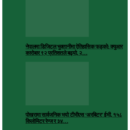
नेपालमा डिजिटल भुक्तानीमा ऐतिहासिक फड्को: क्युआर
कारोबार ९२ प्रतिशतले बढ्यो, २…
पोखरामा सार्वजनिक भयो टीभीएस ‘अरबिटर’ ईभी, १५८
किलोमिटर रेन्ज र ३४…