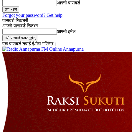
आफ्नो पासवर्ड
Forgot your password? Get help
पासवर्ड रिकभरी
आफ्नो पासवर्ड रिकभर
आफ्नो इमेल
एक पासवर्ड तपाईं ई-मेल गरिनेछ।
Online Annapurna