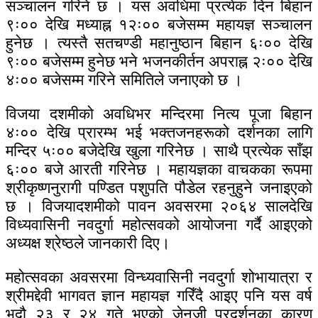
सञ्चालन गरिने छ । यस अवधिमा प्रत्येक दिन बिहान
९ः०० देखि मध्याह्न १२ः०० बजेसम्म महायज्ञ सञ्चालन
हुनेछ । त्यस्तै सतचण्डी महानुष्ठान बिहान ६ः०० देखि
९ः०० बजेसम्म हुनेछ भने भजनकीर्तन अपराह्न २ः०० देखि
४ः०० बजेसम्म गरिने समितिले जनाएको छ ।
विजया दशमीको अवधिभर मन्दिरमा नित्य पूजा बिहान
४ः०० देखि प्रारम्भ भई भक्तजनहरूको दर्शनका लागि
मन्दिर ५ः०० बजेदेखि खुला गरिनेछ । साथै प्रत्येक साँझ
६ः०० बजे आरती गरिनेछ । महायज्ञका वाचकका रूपमा
श्रीकृष्णनुरागी पण्डित पशुपति पौडेल रहनुहुने जनाइएको
छ । विजयादशमीको पावन अवसरमा २०६४ सालदेखि
विध्यवासिनी नवदुर्गा महोत्सवको आयोजना गर्दै आइएको
अध्यक्ष श्रेष्ठले जानकारी दिए।
महोत्सवका अवसरमा विन्ध्यवासिनी नवदुर्गा शोभायात्रा र
श्रीमद्देवी भागवत ज्ञान महायज्ञ गरिँदै आइए पनि यस वर्ष
भदौ २३ र २४ गते भएको जेनजी प्रदर्शनका कारण