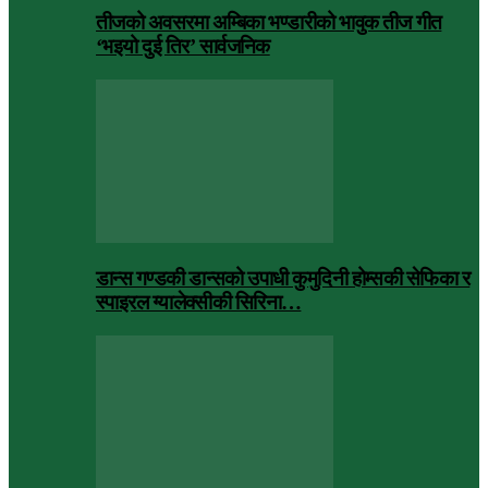
तीजको अवसरमा अम्बिका भण्डारीको भावुक तीज गीत
‘भइयो दुई तिर’ सार्वजनिक
डान्स गण्डकी डान्सको उपाधी कुमुदिनी होम्सकी सेफिका र
स्पाइरल ग्यालेक्सीकी सिरिना…