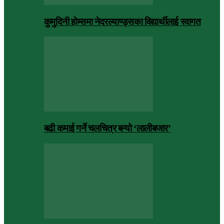
कुमुदिनी होम्समा नेदरल्याण्ड्सका विद्यार्थीलाई स्वागत
बढी कमाई गर्ने चलचित्र बन्यो ‘लालीबजार’