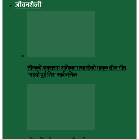
जीवनशैली
तीजको अवसरमा अम्बिका भण्डारीको भावुक तीज गीत
‘भइयो दुई तिर’ सार्वजनिक