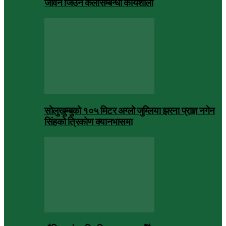
जीवन जिउने कलासम्बन्धी कार्यशाला
सोलुखुम्बुको १०५ मिटर अग्लो जुम्लिया झरना प्राज्ञ नगेन
सिंहको त्रिकोण क्यानभासमा