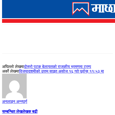
अघिल्लो लेखमा
दोस्रो पटक बेलायतको राजकीय भ्रमणमा ट्रम्प
अर्को लेखमा
विजयादशमीको उत्तम साइत असोज १६ गते पूर्वान्ह ११ः५३ मा
अनलाइन अन्नपूर्ण
सम्बन्धित लेख
लेखक बढी