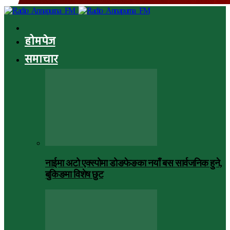
होमपेज
समाचार
नाईमा अटो एक्स्पोमा डोङफेङका नयाँ बस सार्वजनिक हुने,
बुकिङमा विशेष छुट