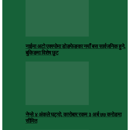
नाईमा अटो एक्स्पोमा डोङफेङका नयाँ बस सार्वजनिक हुने,
बुकिङमा विशेष छुट
नेप्से ४ अंकले घट्यो, कारोबार रकम ३ अर्ब ७७ करोडमा
सीमित