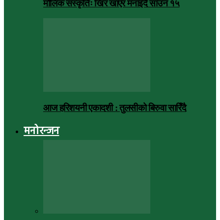
मौलिक संस्कृतिः खिर खाएर मनाइँदै साउन १५
आज हरिशयनी एकादशी : तुलसीको बिरुवा सारिँदै
मनोरन्जन