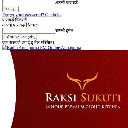
आफ्नो पासवर्ड
Forgot your password? Get help
पासवर्ड रिकभरी
आफ्नो पासवर्ड रिकभर
आफ्नो इमेल
एक पासवर्ड तपाईं ई-मेल गरिनेछ।
Online Annapurna