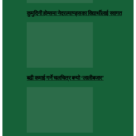
कुमुदिनी होम्समा नेदरल्याण्ड्सका विद्यार्थीलाई स्वागत
बढी कमाई गर्ने चलचित्र बन्यो ‘लालीबजार’