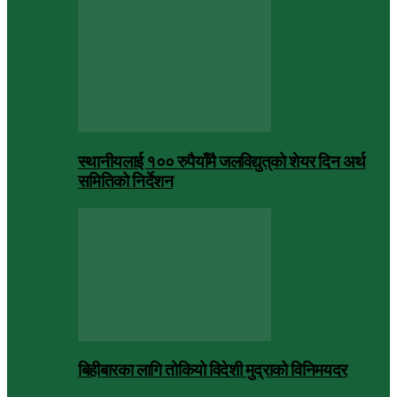
स्थानीयलाई १०० रुपैयाँमै जलविद्युत्‌को शेयर दिन अर्थ
समितिको निर्देशन
बिहीबारका लागि तोकियो विदेशी मुद्राको विनिमयदर