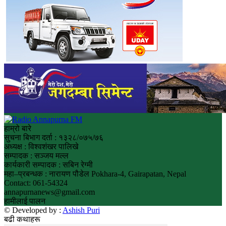
हाम्रो बारे
सुचना बिभाग दर्ता : १३२८/०७५/७६
अध्यक्ष : विश्वशंखर पालिखे
सम्पादक : सञ्जय मल्ल
कार्यकारी सम्पादक : सबिन रेग्मी
महा–प्रबन्धक : नारायण पौडेल Pokhara-4, Gairapatan, Nepal
Contact: 061-54324
annapurnanews@gmail.com
हामीलाई पालन
© Developed by :
Ashish Puri
बढी कथाहरू