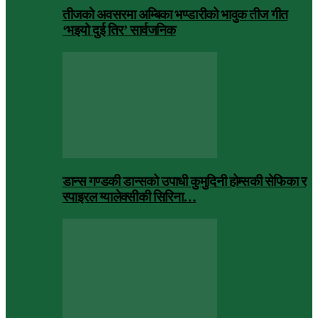
तीजको अवसरमा अम्बिका भण्डारीको भावुक तीज गीत
‘भइयो दुई तिर’ सार्वजनिक
डान्स गण्डकी डान्सको उपाधी कुमुदिनी होम्सकी सेफिका र
स्पाइरल ग्यालेक्सीकी सिरिना…