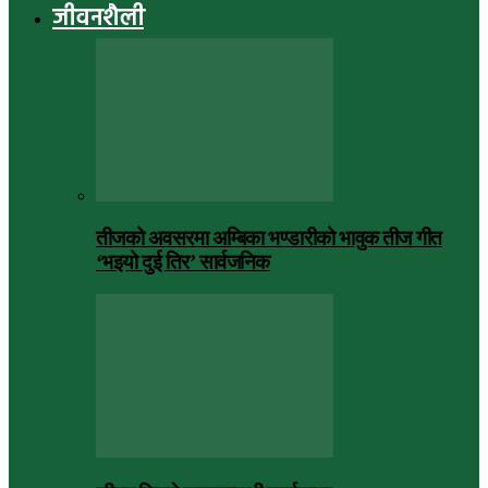
जीवनशैली
तीजको अवसरमा अम्बिका भण्डारीको भावुक तीज गीत
‘भइयो दुई तिर’ सार्वजनिक